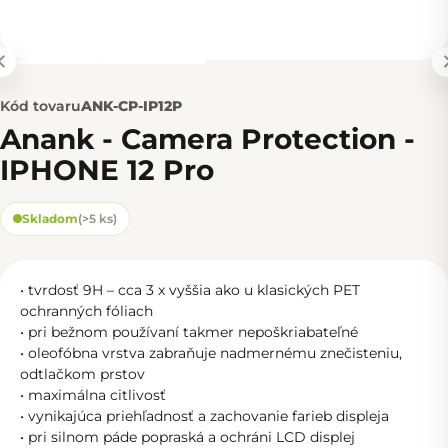
Kód tovaru
ANK-CP-IP12P
Anank - Camera Protection -
IPHONE 12 Pro
Skladom
(
>5 ks
)
• tvrdosť 9H – cca 3 x vyššia ako u klasických PET
ochranných fóliach
• pri bežnom používaní takmer nepoškriabateľné
• oleofóbna vrstva zabraňuje nadmernému znečisteniu,
odtlačkom prstov
• maximálna citlivosť
• vynikajúca priehľadnosť a zachovanie farieb displeja
• pri silnom páde popraská a ochráni LCD displej