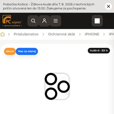
Pobočka Košice – Žižkova bude dňa 7. 8. 2026 z technických
príčin otvorená len do 13:00. Ďakujeme za pochopenie.
Nákupn
Príslušenstvo
Ochranné sklá
IPHONE
IP
Domov
14,90 €
–33 %
Akcia
Viac za menej