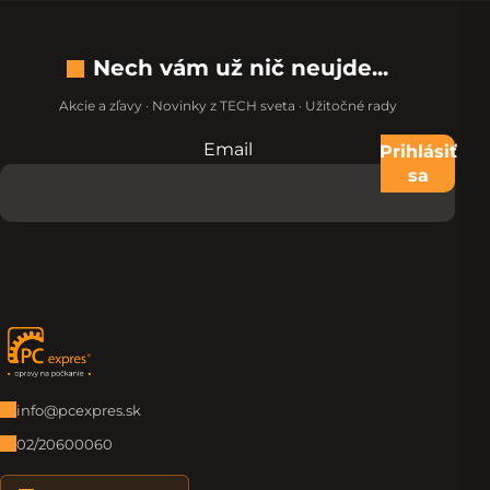
Nech vám už nič neujde...
Akcie a zľavy · Novinky z TECH sveta · Užitočné rady
Email
Nevypĺňajte toto pole:
Prihlásiť
sa
Zápätie
info@pcexpres.sk
02/20600060