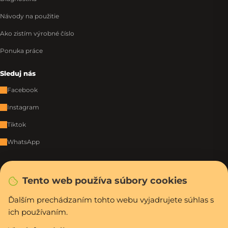
Návody na použitie
Ako zistím výrobné číslo
Ponuka práce
Sleduj nás
Facebook
Instagram
Tiktok
WhatsApp
Rýchla a bezpečná platba
Tento web používa súbory cookies
Ďalším prechádzaním tohto webu vyjadrujete súhlas s
ich používaním.
Vytvoril Shoptet Premium
Copyright 2026
PCexpres.sk
. Všetky práva vyhradené.
Upraviť nastavenie