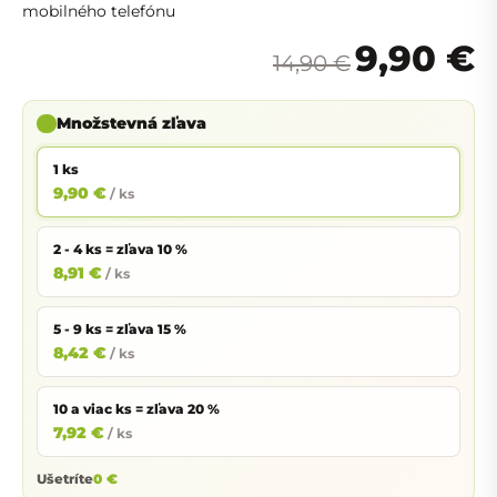
mobilného telefónu
9,90 €
14,90 €
Množstevná zľava
1 ks
9,90 €
/ ks
2 - 4 ks = zľava 10 %
8,91 €
/ ks
5 - 9 ks = zľava 15 %
8,42 €
/ ks
10 a viac ks = zľava 20 %
7,92 €
/ ks
Ušetríte
0 €