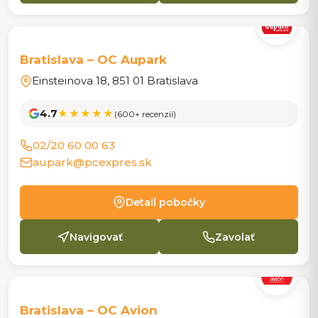
POBOČKA
Bratislava – OC Aupark
Einsteinova 18, 851 01 Bratislava
4.7
★★★★★
(600+ recenzií)
02/20 60 00 63
aupark@pcexpres.sk
Detail pobočky
Navigovať
Zavolať
POBOČKA
Bratislava – OC Avion