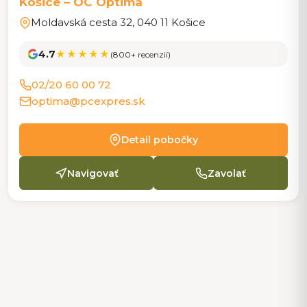
Košice – OC Optima
Moldavská cesta 32, 040 11 Košice
4.7
★★★★★
(800+ recenzií)
02/20 60 00 72
optima@pcexpres.sk
Detail pobočky
Navigovať
Zavolať