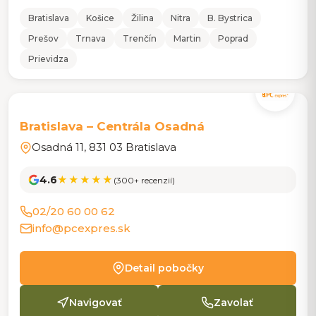
Bratislava
Košice
Žilina
Nitra
B. Bystrica
Prešov
Trnava
Trenčín
Martin
Poprad
Prievidza
CENTRÁLA
Bratislava – Centrála Osadná
Osadná 11, 831 03 Bratislava
4.6
★★★★★
(300+ recenzií)
02/20 60 00 62
info@pcexpres.sk
Detail pobočky
Navigovať
Zavolať