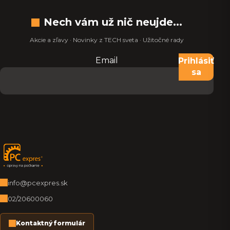
Nech vám už nič neujde...
Akcie a zľavy · Novinky z TECH sveta · Užitočné rady
Email
Nevypĺňajte toto pole:
Prihlásiť
sa
Zápätie
info@pcexpres.sk
02/20600060
Kontaktný formulár