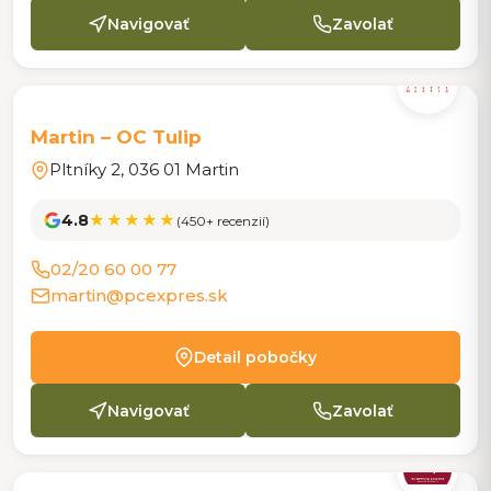
Navigovať
Zavolať
POBOČKA
Martin – OC Tulip
Pltníky 2, 036 01 Martin
4.8
★★★★★
(450+ recenzií)
02/20 60 00 77
martin@pcexpres.sk
Detail pobočky
Navigovať
Zavolať