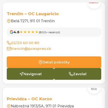
POBOČKA
Trenčín – OC Laugaricio
Belá 7271, 911 01 Trenčín
4.6
★★★★★
(800+ recenzií)
02/20 60 00 80
trencin@pcexpres.sk
Detail pobočky
Navigovať
Zavolať
POBOČKA
Prievidza – OC Korzo
Nábrežná 1913/5A, 971 01 Prievidza