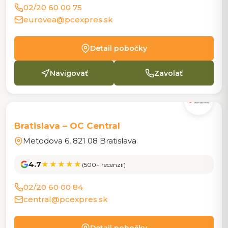
02/20 60 00 75
eurovea@pcexpres.sk
Detail pobočky
Navigovať
Zavolať
POBOČKA
Bratislava – OC Central
Metodova 6, 821 08 Bratislava
4.7
★★★★★
(500+ recenzií)
02/20 60 00 84
central@pcexpres.sk