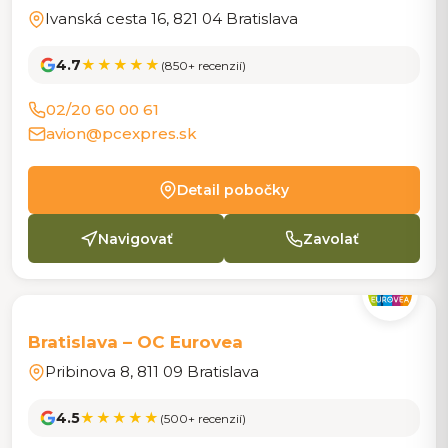
Ivanská cesta 16, 821 04 Bratislava
4.7
★★★★★
(850+ recenzií)
02/20 60 00 61
avion@pcexpres.sk
Detail pobočky
Navigovať
Zavolať
POBOČKA
Bratislava – OC Eurovea
Pribinova 8, 811 09 Bratislava
4.5
★★★★★
(500+ recenzií)