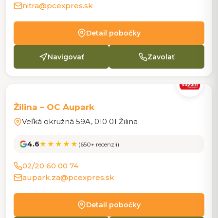
nitra@pcexpres.sk
Detail pobočky
Navigovať
Zavolať
POBOČKA
Žilina – OC Aupark
Veľká okružná 59A, 010 01 Žilina
4.6
★★★★★
(650+ recenzií)
02/20 60 00 74
aupark.za@pcexpres.sk
Detail pobočky