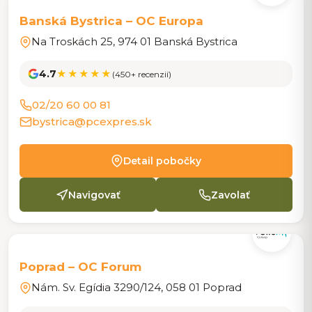
POBOČKA
Banská Bystrica – OC Europa
Na Troskách 25, 974 01 Banská Bystrica
4.7
★★★★★
(450+ recenzií)
02/20 60 00 81
bystrica@pcexpres.sk
Detail pobočky
Navigovať
Zavolať
POBOČKA
Poprad – OC Forum
Nám. Sv. Egídia 3290/124, 058 01 Poprad