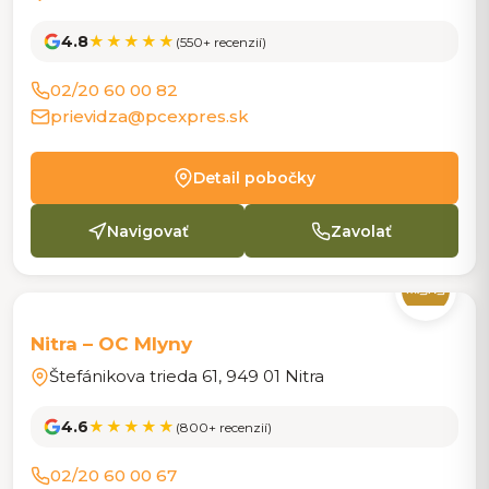
4.8
★★★★★
(550+ recenzií)
02/20 60 00 82
prievidza@pcexpres.sk
Detail pobočky
Navigovať
Zavolať
POBOČKA
Nitra – OC Mlyny
Štefánikova trieda 61, 949 01 Nitra
4.6
★★★★★
(800+ recenzií)
02/20 60 00 67