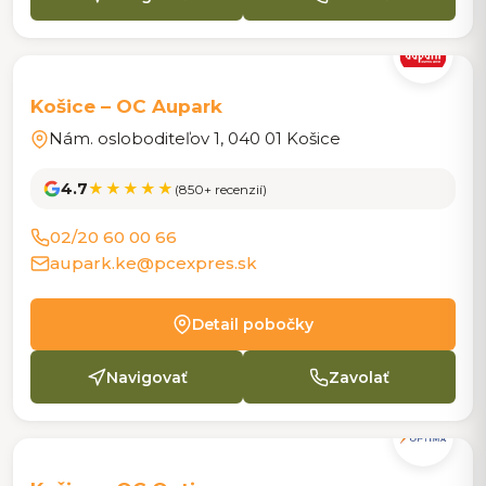
POBOČKA
Košice – OC Aupark
Nám. osloboditeľov 1, 040 01 Košice
4.7
★★★★★
(850+ recenzií)
02/20 60 00 66
aupark.ke@pcexpres.sk
Detail pobočky
Navigovať
Zavolať
POBOČKA