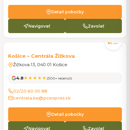
Detail pobočky
Navigovať
Zavolať
CENTRÁLA
Košice – Centrála Žižkova
Žižkova 13, 040 01 Košice
4.8
★★★★★
(300+ recenzií)
02/20 60 00 88
centrala.ke@pcexpres.sk
Detail pobočky
Navigovať
Zavolať