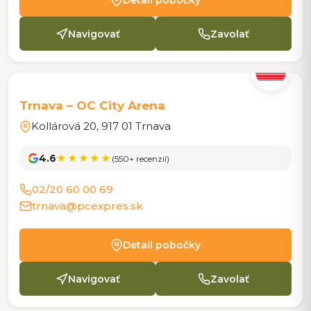
Detail pobočky
Navigovať
Zavolať
POBOČKA
Trnava – OC City Arena
Kollárová 20, 917 01 Trnava
4.6
★★★★★
(550+ recenzií)
02/20 60 00 69
trnava@pcexpres.sk
Detail pobočky
Navigovať
Zavolať