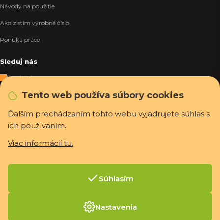
Návody na použitie
Ako zistím výrobné číslo
Ponuka práce
Sleduj nás
Facebook
Tento web používa súbory cookies
Instagram
Tiktok
Ďalším prechádzaním tohto webu vyjadrujete súhlas s
ich používaním.
WhatsApp
Viac informácií tu.
Rýchla a bezpečná platba
Súhlasím
Vytvoril Shoptet Premium
Nastavenia
Copyright 2026
PCexpres.sk
. Všetky práva vyhradené.
Upraviť nastavenie
cookies