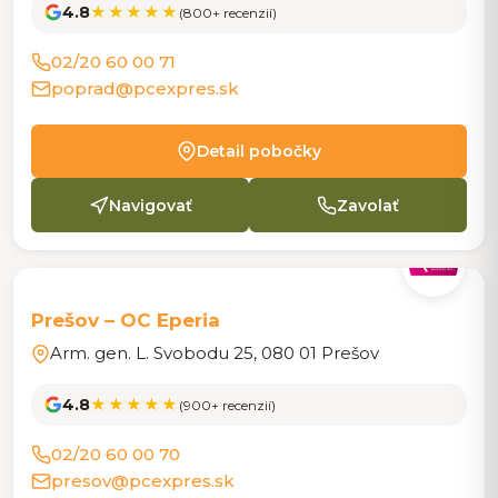
4.8
★★★★★
(800+ recenzií)
02/20 60 00 71
poprad@pcexpres.sk
Detail pobočky
Navigovať
Zavolať
POBOČKA
Prešov – OC Eperia
Arm. gen. L. Svobodu 25, 080 01 Prešov
4.8
★★★★★
(900+ recenzií)
02/20 60 00 70
presov@pcexpres.sk