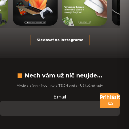
Sledovať na Instagrame
Nech vám už nič neujde...
Akcie a zľavy · Novinky z TECH sveta · Užitočné rady
Email
Nevypĺňajte toto pole:
Prihlásiť
sa