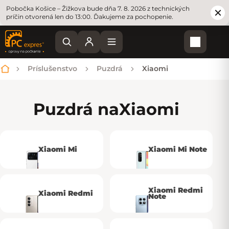
Pobočka Košice – Žižkova bude dňa 7. 8. 2026 z technických
príčin otvorená len do 13:00. Ďakujeme za pochopenie.
Nákupn
Príslušenstvo
Puzdrá
Xiaomi
Domov
Puzdrá na
Xiaomi
Xiaomi Mi
Xiaomi Mi Note
Xiaomi Redmi
Xiaomi Redmi
Note