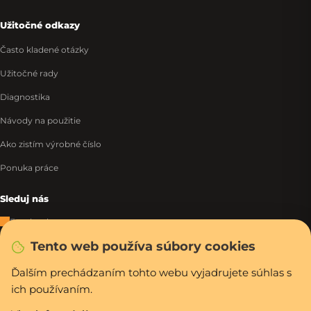
Užitočné odkazy
Často kladené otázky
Užitočné rady
Diagnostika
Návody na použitie
Ako zistím výrobné číslo
Ponuka práce
Sleduj nás
Facebook
Tento web používa súbory cookies
Instagram
Tiktok
Ďalším prechádzaním tohto webu vyjadrujete súhlas s
ich používaním.
WhatsApp