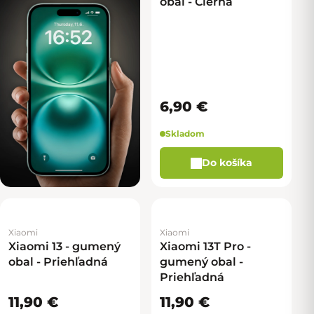
obal - Čierna
6,90 €
Skladom
Do košíka
Xiaomi
Xiaomi
Xiaomi 13 - gumený
Xiaomi 13T Pro -
obal - Priehľadná
gumený obal -
Priehľadná
11,90 €
11,90 €