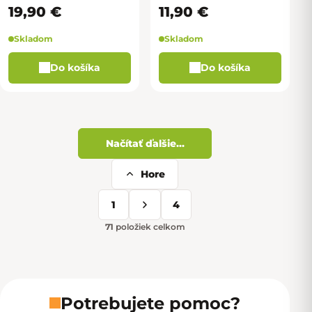
19,90 €
11,90 €
Skladom
Skladom
Do košíka
Do košíka
Načítať ďalšie...
Hore
Ovládacie prvky výpisu
1
4
Stránkovanie
71
položiek celkom
Potrebujete pomoc?