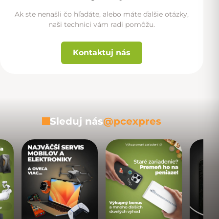
Ak ste nenašli čo hľadáte, alebo máte ďalšie otázky,
naši technici vám radi pomôžu.
Kontaktuj nás
Sleduj nás
@pcexpres