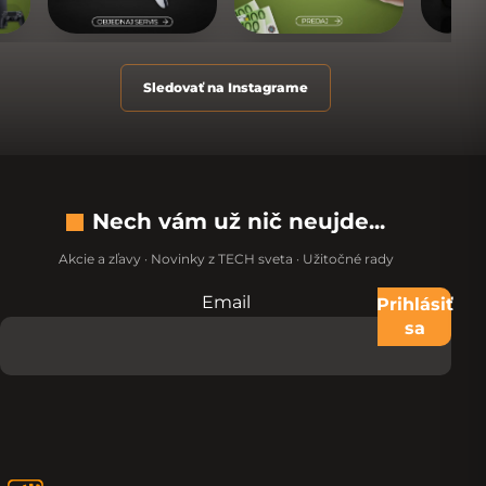
Sledovať na Instagrame
Nech vám už nič neujde...
Akcie a zľavy · Novinky z TECH sveta · Užitočné rady
Email
Nevypĺňajte toto pole:
Prihlásiť
sa