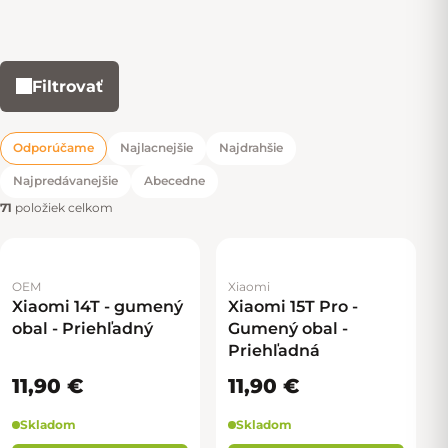
Filtrovať
Výpis produktov
Odporúčame
Najlacnejšie
Najdrahšie
Radenie produktov
Najpredávanejšie
Abecedne
71
položiek celkom
OEM
Xiaomi
Xiaomi 14T - gumený
Xiaomi 15T Pro -
obal - Priehľadný
Gumený obal -
Priehľadná
11,90 €
11,90 €
Skladom
Skladom