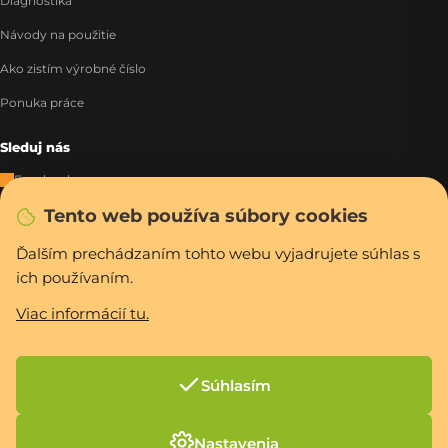
Diagnostika
Návody na použitie
Ako zistím výrobné číslo
Ponuka práce
Sleduj nás
Facebook
Tento web používa súbory cookies
Instagram
Tiktok
Ďalším prechádzaním tohto webu vyjadrujete súhlas s
ich používaním.
WhatsApp
Viac informácií tu.
Rýchla a bezpečná platba
Súhlasím
Vytvoril Shoptet Premium
Nastavenia
Copyright 2026
PCexpres.sk
. Všetky práva vyhradené.
Upraviť nastavenie