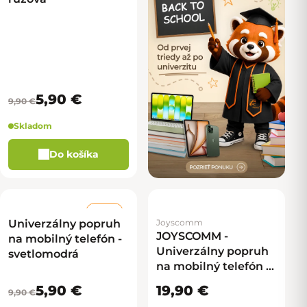
5,90 €
9,90 €
Skladom
Do košíka
–40 %
Univerzálny popruh
Joyscomm
JOYSCOMM -
na mobilný telefón -
Univerzálny popruh
svetlomodrá
na mobilný telefón -
bielé perly
5,90 €
19,90 €
9,90 €