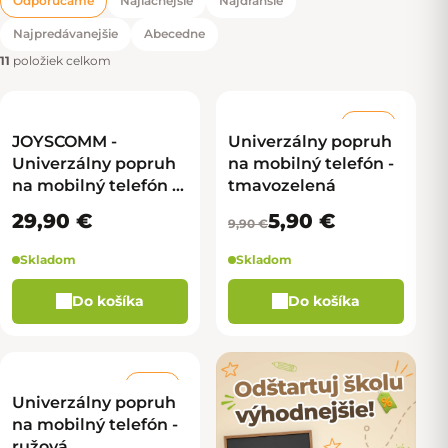
Odporúčame
Najlacnejšie
Najdrahšie
Radenie produktov
Najpredávanejšie
Abecedne
11
položiek celkom
–40 %
JOYSCOMM -
Univerzálny popruh
Univerzálny popruh
na mobilný telefón -
na mobilný telefón -
tmavozelená
kožený - čierna
29,90 €
5,90 €
9,90 €
Skladom
Skladom
Do košíka
Do košíka
–40 %
Univerzálny popruh
na mobilný telefón -
ružová