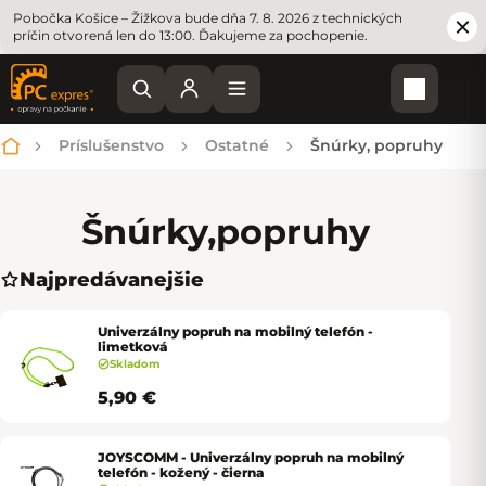
Pobočka Košice – Žižkova bude dňa 7. 8. 2026 z technických
príčin otvorená len do 13:00. Ďakujeme za pochopenie.
Nákupn
Príslušenstvo
Ostatné
Šnúrky, popruhy
Domov
Šnúrky,
popruhy
Najpredávanejšie
Univerzálny popruh na mobilný telefón -
limetková
Skladom
5,90 €
JOYSCOMM - Univerzálny popruh na mobilný
telefón - kožený - čierna