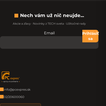
Nech vám už nič neujde...
Akcie a zľavy · Novinky z TECH sveta · Užitočné rady
Email
Nevypĺňajte toto pole:
Prihlásiť
sa
Zápätie
info@pcexpres.sk
02/20600060