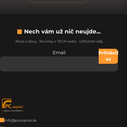
Nech vám už nič neujde...
Akcie a zľavy · Novinky z TECH sveta · Užitočné rady
Email
Nevypĺňajte toto pole:
Prihlásiť
sa
Zápätie
info@pcexpres.sk