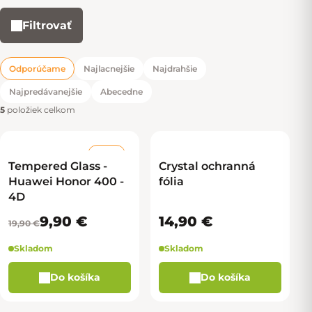
Filtrovať
Výpis produktov
Odporúčame
Najlacnejšie
Najdrahšie
Radenie produktov
Najpredávanejšie
Abecedne
5
položiek celkom
–50 %
Tempered Glass -
Crystal ochranná
Huawei Honor 400 -
fólia
4D
9,90 €
14,90 €
19,90 €
Skladom
Skladom
Do košíka
Do košíka