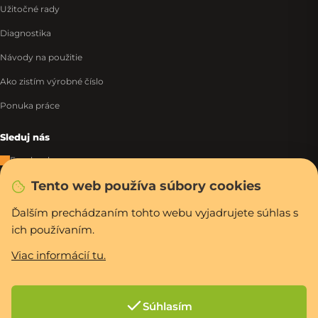
Užitočné rady
Diagnostika
Návody na použitie
Ako zistím výrobné číslo
Ponuka práce
Sleduj nás
Facebook
Tento web používa súbory cookies
Instagram
Tiktok
Ďalším prechádzaním tohto webu vyjadrujete súhlas s
ich používaním.
WhatsApp
Viac informácií tu.
Rýchla a bezpečná platba
Súhlasím