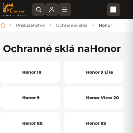
Nákupn
Príslušenstvo
Ochranné sklá
Honor
Domov
Ochranné sklá na
Honor
Honor 10
Honor 9 Lite
Honor 9
Honor View 20
Honor 8X
Honor 8S