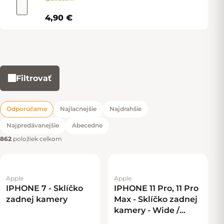
4,90 €
Filtrovať
Výpis produktov
Odporúčame
Najlacnejšie
Najdrahšie
Radenie produktov
Najpredávanejšie
Abecedne
862
položiek celkom
Apple
Apple
IPHONE 7 - Sklíčko
IPHONE 11 Pro, 11 Pro
zadnej kamery
Max - Sklíčko zadnej
kamery - Wide /
Telephoto