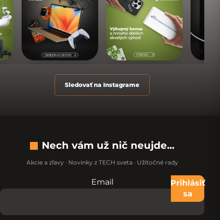
Sledovať na Instagrame
Nech vám už nič neujde...
Akcie a zľavy · Novinky z TECH sveta · Užitočné rady
Email
Nevypĺňajte toto pole:
Prihlásiť
sa