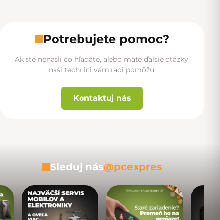
Potrebujete pomoc?
Ak ste nenašli čo hľadáte, alebo máte ďalšie otázky,
naši technici vám radi pomôžu.
Kontaktuj nás
Sleduj nás
@pcexpres