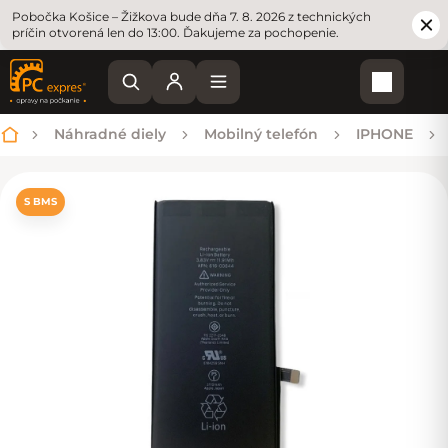
Pobočka Košice – Žižkova bude dňa 7. 8. 2026 z technických
príčin otvorená len do 13:00. Ďakujeme za pochopenie.
Nákupn
Náhradné diely
Mobilný telefón
IPHONE
Domov
S BMS