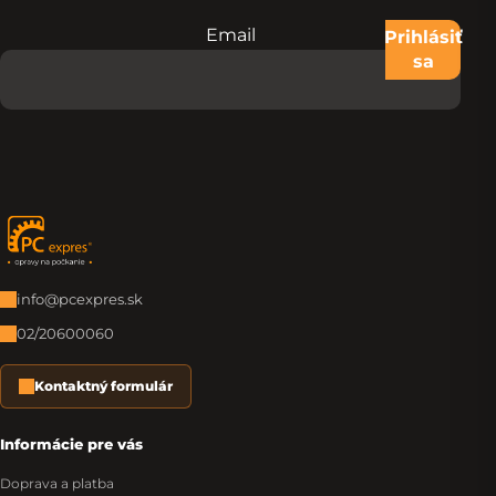
Email
Nevypĺňajte toto pole:
Prihlásiť
sa
Zápätie
info@pcexpres.sk
02/20600060
Kontaktný formulár
Informácie pre vás
Doprava a platba