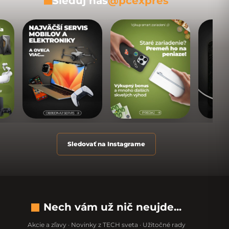
Sleduj nás
@pcexpres
Sledovať na Instagrame
Nech vám už nič neujde...
Akcie a zľavy · Novinky z TECH sveta · Užitočné rady