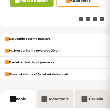
Pridať do košíka
Kúpiť teraz
Zavrieť
Doručenie zdarma nad 50€
Možnosť vrátenia tovaru do 30 dní
Darček ku každej objednávke
Slovenská firma s 15+ rokmi skúseností
Popis
Hodnotenie
Diskusia