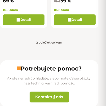
69 €
59 €
73 €
Skladom
Skladom
Detail
Detail
2
položiek celkom
Ovládacie prvky výpisu
Potrebujete pomoc?
Ak ste nenašli čo hľadáte, alebo máte ďalšie otázky,
naši technici vám radi pomôžu.
Kontaktuj nás