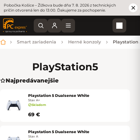
Pobočka Košice – Žižkova bude dňa 7. 8. 2026 z technických
príčin otvorená len do 13:00. Ďakujeme za pochopenie.
Nákupn
Smart zariadenia
Herné konzoly
Playstation 
Domov
PlayStation
5
Najpredávanejšie
Playstation 5 Dualsense White
Stav A+
Skladom
69 €
Playstation 5 Dualsense White
Stav A