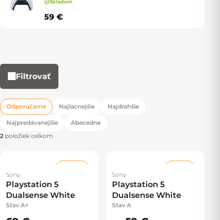
Skladom
59 €
Filtrovať
Výpis produktov
Odporúčame
Najlacnejšie
Najdrahšie
Radenie produktov
Najpredávanejšie
Abecedne
2
položiek celkom
Stav A+
Stav A
Sony
Sony
–19 %
Playstation 5
Playstation 5
Dualsense White
Dualsense White
Stav A+
Stav A