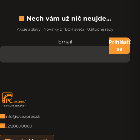
Nech vám už nič neujde...
Akcie a zľavy · Novinky z TECH sveta · Užitočné rady
Email
Nevypĺňajte toto pole:
Prihlásiť
sa
Zápätie
info@pcexpres.sk
02/20600060