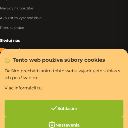
Návody na použitie
Ako zistím výrobné číslo
Ponuka práce
Sleduj nás
Facebook
Tento web používa súbory cookies
Instagram
Tiktok
Ďalším prechádzaním tohto webu vyjadrujete súhlas s
ich používaním.
WhatsApp
Viac informácií tu.
Rýchla a bezpečná platba
Súhlasím
Vytvoril Shoptet Premium
Nastavenia
Copyright 2026
PCexpres.sk
. Všetky práva vyhradené.
Upraviť nastavenie