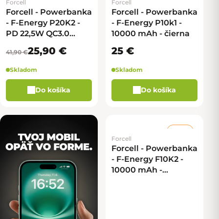
Forcell
Forcell
Forcell - Powerbanka
Forcell - Powerbanka
- F-Energy P20K2 -
- F-Energy P10k1 -
PD 22,5W QC3.0
10000 mAh - čierna
20000 mAh - čierna
25,90 €
25 €
41,90 €
Skladom
Skladom
Do košíka
Do košíka
–40 %
Forcell
Forcell - Powerbanka
- F-Energy F10K2 -
10000 mAh -
Magsafe komp. -
biela