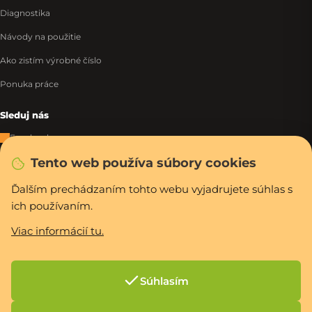
Diagnostika
Návody na použitie
Ako zistím výrobné číslo
Ponuka práce
Sleduj nás
Facebook
Tento web používa súbory cookies
Instagram
Tiktok
Ďalším prechádzaním tohto webu vyjadrujete súhlas s
ich používaním.
WhatsApp
Viac informácií tu.
Rýchla a bezpečná platba
Súhlasím
Vytvoril Shoptet Premium