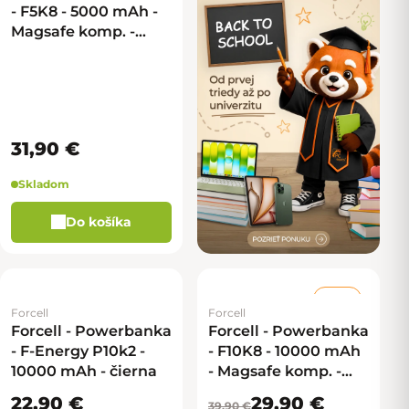
- F5K8 - 5000 mAh -
Magsafe komp. -
zlatá
31,90 €
Skladom
Do košíka
–25 %
Forcell
Forcell
Forcell - Powerbanka
Forcell - Powerbanka
- F-Energy P10k2 -
- F10K8 - 10000 mAh
10000 mAh - čierna
- Magsafe komp. -
čierna
22,90 €
29,90 €
39,90 €