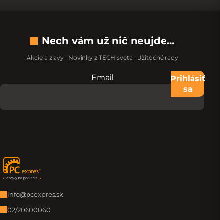
Nech vám už nič neujde...
Akcie a zľavy · Novinky z TECH sveta · Užitočné rady
Email
Nevypĺňajte toto pole:
Prihlásiť
sa
Zápätie
info@pcexpres.sk
02/20600060