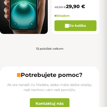
29,90 €
49,90 €
Skladom
Do košíka
12
položiek celkom
Ovládacie prvky výpisu
Potrebujete pomoc?
Ak ste nenašli čo hľadáte, alebo máte ďalšie otázky,
naši technici vám radi pomôžu.
Kontaktuj nás