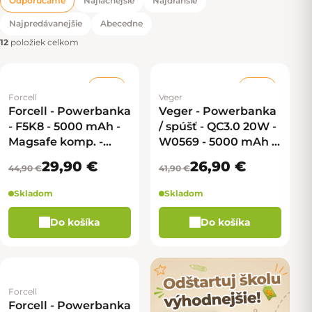
Odporúčame
Najlacnejšie
Najdrahšie
Radenie produktov
Najpredávanejšie
Abecedne
12
položiek celkom
–33 %
–35 %
Forcell
Veger
Forcell - Powerbanka
Veger - Powerbanka
- F5K8 - 5000 mAh -
/ spúšť - QC3.0 20W -
Magsafe komp. -
W0569 - 5000 mAh -
oranžová
Magsafe komp. -
29,90 €
26,90 €
44,90 €
41,90 €
čierna
Skladom
Skladom
Do košíka
Do košíka
Forcell
Forcell - Powerbanka