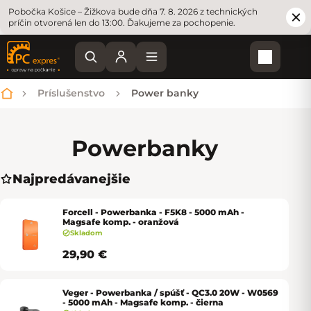
Pobočka Košice – Žižkova bude dňa 7. 8. 2026 z technických
príčin otvorená len do 13:00. Ďakujeme za pochopenie.
Nákupn
Príslušenstvo
Power banky
Domov
Power
banky
Najpredávanejšie
Forcell - Powerbanka - F5K8 - 5000 mAh -
Magsafe komp. - oranžová
Skladom
29,90 €
Veger - Powerbanka / spúšť - QC3.0 20W - W0569
- 5000 mAh - Magsafe komp. - čierna