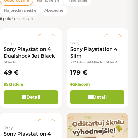
Odporúčame
Najlacnejšie
Najdrahšie
Radenie produktov
Najpredávanejšie
Abecedne
5
položiek celkom
Stav B
Stav A
Sony
Sony
Sony Playstation 4
Sony Playstation 4
Dualshock Jet Black
Slim
Stav B
512 GB • Jet Black • Stav A
49 €
179 €
Skladom
Skladom
Detail
Detail
Stav B
Sony
Sony Playstation 4