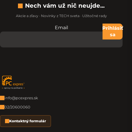
Nech vám už nič neujde...
Akcie a zľavy · Novinky z TECH sveta · Užitočné rady
Email
Nevypĺňajte toto pole:
Prihlásiť
sa
Zápätie
info@pcexpres.sk
02/20600060
Kontaktný formulár