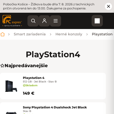
Pobočka Košice – Žižkova bude dňa 7. 8. 2026 z technických
príčin otvorená len do 13:00. Ďakujeme za pochopenie.
Nákupn
Smart zariadenia
Herné konzoly
Playstation
Domov
PlayStation
4
Najpredávanejšie
Playstation 4
512 GB • Jet Black • Stav B
Skladom
149 €
Sony Playstation 4 Dualshock Jet Black
Stav B