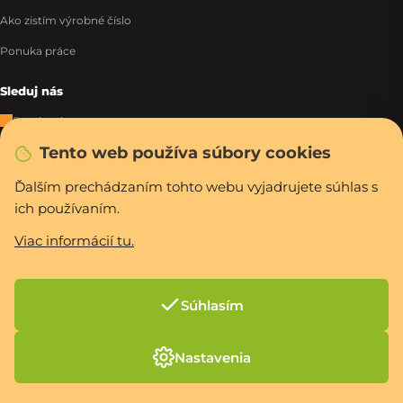
Ako zistím výrobné číslo
Ponuka práce
Sleduj nás
Facebook
Tento web používa súbory cookies
Instagram
Tiktok
Ďalším prechádzaním tohto webu vyjadrujete súhlas s
ich používaním.
WhatsApp
Viac informácií tu.
Rýchla a bezpečná platba
Súhlasím
Vytvoril Shoptet Premium
Nastavenia
Copyright 2026
PCexpres.sk
. Všetky práva vyhradené.
Upraviť nastavenie
cookies