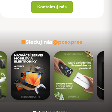
Kontaktuj nás
Sleduj nás
@pcexpres