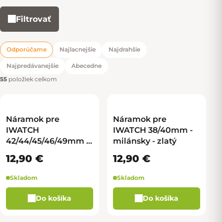
Filtrovať
Výpis produktov
Odporúčame
Najlacnejšie
Najdrahšie
Radenie produktov
Najpredávanejšie
Abecedne
55
položiek celkom
Náramok pre
Náramok pre
IWATCH
IWATCH 38/40mm -
42/44/45/46/49mm -
milánsky - zlatý
milánsky - čierna
12,90 €
12,90 €
Skladom
Skladom
Do košíka
Do košíka