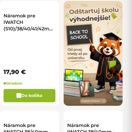
Náramok pre
IWATCH
(S10)/38/40/41/42mm
- alpský - zelená
17,90 €
Skladom
Do košíka
Náramok pre
Náramok pre
IWATCH 38/40mm -
IWATCH 38/40mm -