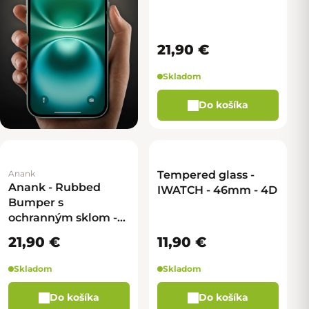
21,90 €
Skladom
Do košíka
Anank
Tempered glass -
Anank - Rubbed
IWATCH - 46mm - 4D
Bumper s
ochranným sklom -
IWATCH 42mm
21,90 €
11,90 €
(Series 10) - čierna
Skladom
Skladom
Do košíka
Do košíka