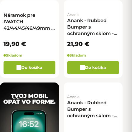
Náramok pre
Anank
Anank - Rubbed
IWATCH
Bumper s
42/44/45/46/49mm -
ochranným sklom -
alpský - zelená
IWATCH 46mm -
19,90 €
21,90 €
priehľadná
Skladom
Skladom
Do košíka
Do košíka
Anank
Anank - Rubbed
Bumper s
ochranným sklom -
IWATCH 46mm -
čierna