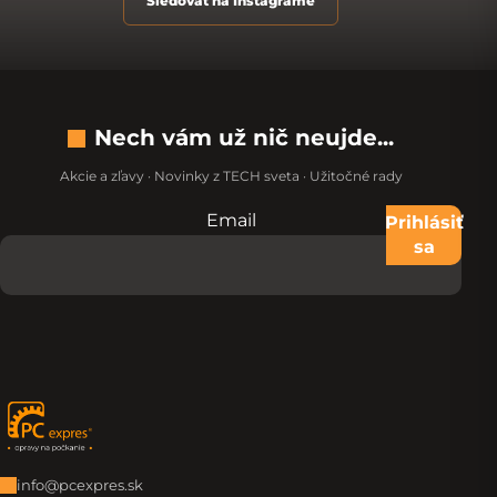
Sledovať na Instagrame
Nech vám už nič neujde...
Akcie a zľavy · Novinky z TECH sveta · Užitočné rady
Email
Nevypĺňajte toto pole:
Prihlásiť
sa
Zápätie
info@pcexpres.sk