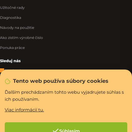
Užitočné rady
Diagnostika
Návody na použitie
Ako zistím výrobné číslo
Ponuka práce
Sleduj nás
Facebook
Tento web používa súbory cookies
Instagram
Tiktok
Ďalším prechádzaním tohto webu vyjadrujete súhlas s
ich používaním.
WhatsApp
Viac informácií tu.
Rýchla a bezpečná platba
Súhlasím