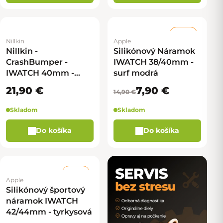
–46 %
Nillkin
Apple
Nillkin -
Silikónový Náramok
CrashBumper -
IWATCH 38/40mm -
IWATCH 40mm -
surf modrá
Čierna
21,90 €
7,90 €
14,90 €
Skladom
Skladom
Do košíka
Do košíka
–68 %
Apple
Silikónový športový
náramok IWATCH
42/44mm - tyrkysová