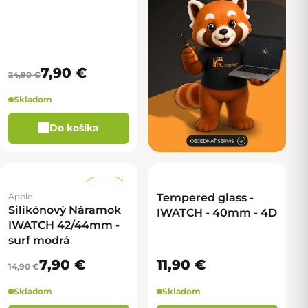
7,90 €
24,90 €
Skladom
Do košíka
–46 %
Apple
Tempered glass -
Silikónový Náramok
IWATCH - 40mm - 4D
IWATCH 42/44mm -
surf modrá
7,90 €
11,90 €
14,90 €
Skladom
Skladom