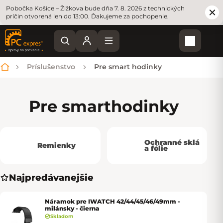
Pobočka Košice – Žižkova bude dňa 7. 8. 2026 z technických
príčin otvorená len do 13:00. Ďakujeme za pochopenie.
Nákupn
Príslušenstvo
Pre smart hodinky
Domov
Pre smart
hodinky
Ochranné sklá
Remienky
a fólie
Najpredávanejšie
Náramok pre IWATCH 42/44/45/46/49mm -
milánsky - čierna
Skladom