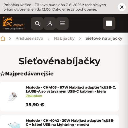
Pobočka Košice – Žižkova bude dňa 7. 8. 2026 z technických
príčin otvorená len do 13:00. Ďakujeme za pochopenie.
Nákupn
Príslušenstvo
Nabíjačky
Sieťové nabíjačky
Domov
Sieťové
nabíjačky
Najpredávanejšie
Mcdodo - CH4103 - 67W Nabíjací adaptér 1xUSB-C,
1xUSB-A so vstavaným USB-C káblom - biela
Skladom
35,90 €
Mcdodo - CH-4042 - 20W Nabíjací adaptér 1xUSB-
C + kábel USB na Lightning - modrá