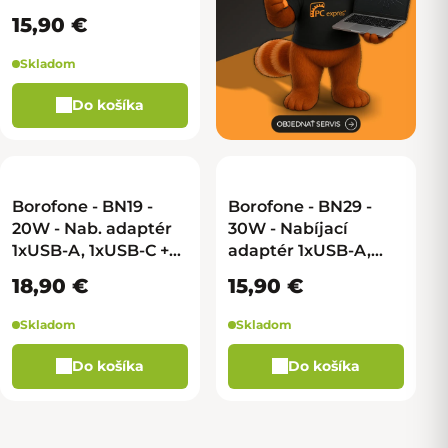
15,90 €
Skladom
Do košíka
Borofone - BN19 -
Borofone - BN29 -
20W - Nab. adaptér
30W - Nabíjací
1xUSB-A, 1xUSB-C +
adaptér 1xUSB-A,
kábel USB-C na
1xUSB-C - biela
18,90 €
15,90 €
Lightning - čierna
Skladom
Skladom
Do košíka
Do košíka