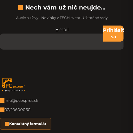
Nech vám už nič neujde...
Akcie a zľavy · Novinky z TECH sveta · Užitočné rady
Email
Nevypĺňajte toto pole:
Prihlásiť
sa
Zápätie
info@pcexpres.sk
02/20600060
Kontaktný formulár