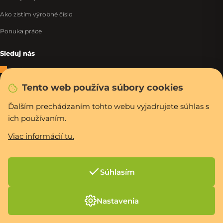
Ako zistím výrobné číslo
Ponuka práce
Sleduj nás
Facebook
Tento web používa súbory cookies
Instagram
Tiktok
Ďalším prechádzaním tohto webu vyjadrujete súhlas s
ich používaním.
WhatsApp
Viac informácií tu.
Rýchla a bezpečná platba
Súhlasím
Vytvoril Shoptet Premium
Nastavenia
Copyright 2026
PCexpres.sk
. Všetky práva vyhradené.
Upraviť nastavenie
cookies