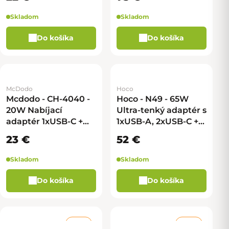
modrá
USB-C kábel - čierna
Skladom
Skladom
Do košíka
Do košíka
McDodo
Hoco
Mcdodo - CH-4040 -
Hoco - N49 - 65W
20W Nabíjací
Ultra-tenký adaptér s
adaptér 1xUSB-C +
1xUSB-A, 2xUSB-C +
kábel USB na
kábel USB-C na USB-
23 €
52 €
Lightning - čierna
C - modrá
Skladom
Skladom
Do košíka
Do košíka
–16 %
–22 %