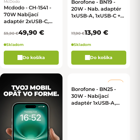
McDodo
Borofone - BN19 -
Mcdodo - CH-1541 -
20W - Nab. adaptér
70W Nabíjací
1xUSB-A, 1xUSB-C +
adaptér 2xUSB-C,
kábel USB-C na USB-
1xUSB-A - čierna
C - čierna
49,90 €
13,90 €
59,90 €
17,90 €
Skladom
Skladom
Do košíka
Do košíka
–18 %
Borofone - BN25 -
30W - Nabíjací
adaptér 1xUSB-A,
1xUSB-C - biela