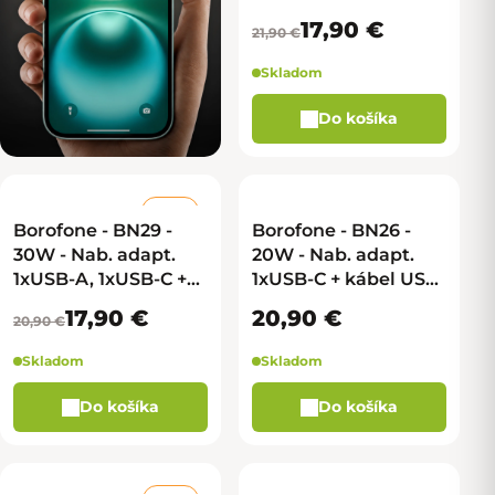
17,90 €
21,90 €
Skladom
Do košíka
–14 %
Borofone - BN29 -
Borofone - BN26 -
30W - Nab. adapt.
20W - Nab. adapt.
1xUSB-A, 1xUSB-C +
1xUSB-C + kábel USB-
kábel USB-C na
C na Lightning -
17,90 €
20,90 €
20,90 €
Lightning - biela
biela
Skladom
Skladom
Do košíka
Do košíka