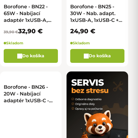
–17 %
Borofone - BN22 -
Borofone - BN25 -
65W - Nabíjací
30W - Nab. adapt.
adaptér 1xUSB-A,
1xUSB-A, 1xUSB-C +
2xUSB-C - čierna
kábel USB-C na
32,90 €
24,90 €
39,90 €
Lightning - biela
Skladom
Skladom
Do košíka
Do košíka
Borofone - BN26 -
20W - Nabíjací
adaptér 1xUSB-C -
biela