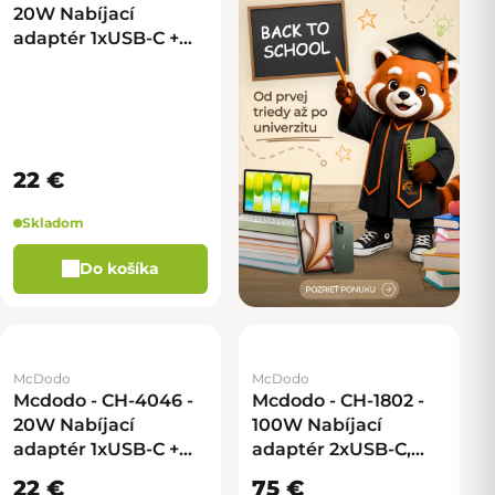
20W Nabíjací
adaptér 1xUSB-C +
kábel USB na USB-C -
čierna
22 €
Skladom
Do košíka
McDodo
McDodo
Mcdodo - CH-4046 -
Mcdodo - CH-1802 -
20W Nabíjací
100W Nabíjací
adaptér 1xUSB-C +
adaptér 2xUSB-C,
kábel USB na USB-C -
2xUSB-A + USB-C na
22 €
75 €