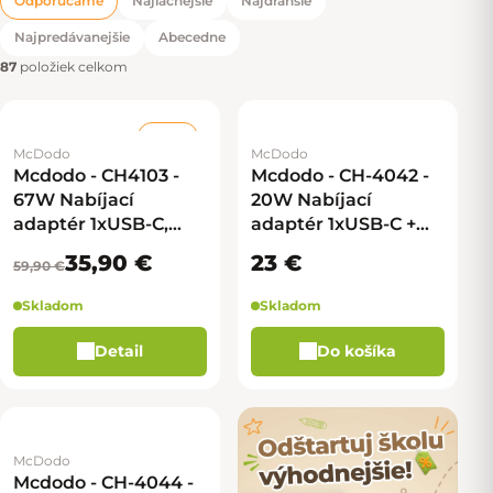
Odporúčame
Najlacnejšie
Najdrahšie
Radenie produktov
Najpredávanejšie
Abecedne
87
položiek celkom
–40 %
McDodo
McDodo
Mcdodo - CH4103 -
Mcdodo - CH-4042 -
67W Nabíjací
20W Nabíjací
adaptér 1xUSB-C,
adaptér 1xUSB-C +
1xUSB-A so
kábel USB na
35,90 €
23 €
59,90 €
vstavaným USB-C
Lightning - modrá
káblom - biela
Skladom
Skladom
Detail
Do košíka
McDodo
Mcdodo - CH-4044 -