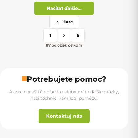
Načítať ďalšie...
Hore
Ovládacie prvky výpisu
1
5
Stránkovanie
87
položiek celkom
Potrebujete pomoc?
Ak ste nenašli čo hľadáte, alebo máte ďalšie otázky,
naši technici vám radi pomôžu.
Kontaktuj nás