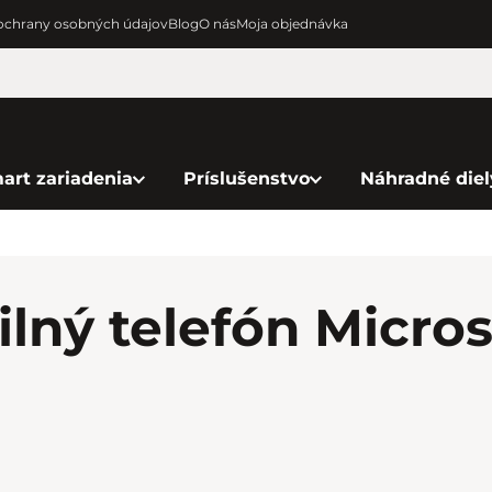
chrany osobných údajov
Blog
O nás
Moja objednávka
art zariadenia
Príslušenstvo
Náhradné diel
lný telefón Micros