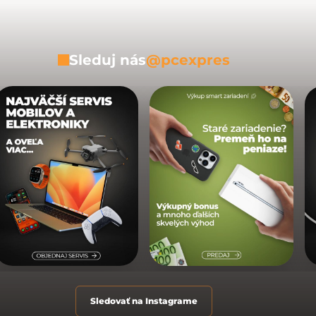
Sleduj nás
@pcexpres
Sledovať na Instagrame