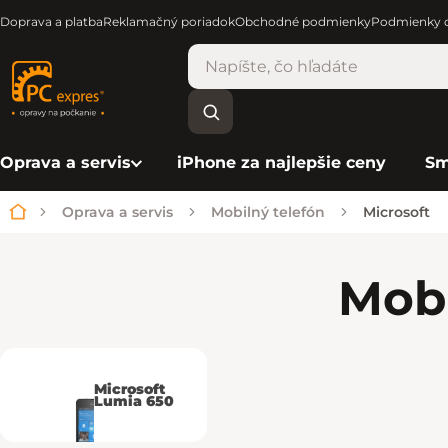
Doprava a platba
Reklamačný poriadok
Obchodné podmienky
Podmienky o
Oprava a servis
iPhone za najlepšie ceny
Sm
Oprava a servis
Mobilný telefón
Microsoft
Domov
Mobi
Microsoft
Lumia 650