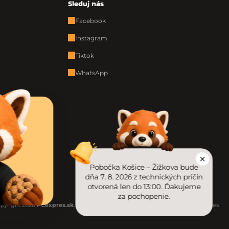
Sleduj nás
Facebook
Instagram
Tiktok
WhatsApp
Pobočka Košice – Žižkova bude
dňa 7. 8. 2026 z technických príčin
otvorená len do 13:00. Ďakujeme
za pochopenie.
pyright 2026
PCexpres.sk
. Všetky práva vyhradené.
Upraviť nastavenie cookies