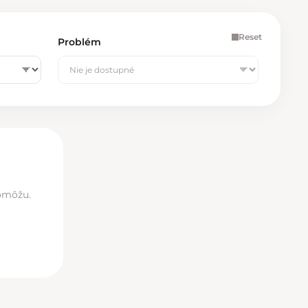
Košice - Optima
02/20 60 00 72
Košice - Žižkova 13
02/20 60 00 88
Reset
Problém
Martin - TULIP
02/20 60 00 77
Nitra - MLYNY
02/20 60 00 67
Poprad - Forum
02/20 60 00 71
Prešov - Eperia
02/20 60 00 70
pomôžu.
Prievidza - Korzo
02/20 60 00 82
Trenčín - Laugaricio
02/20 60 00 80
Trnava - City Arena
02/20 60 00 69
Žilina - Aupark
02/20 60 00 74