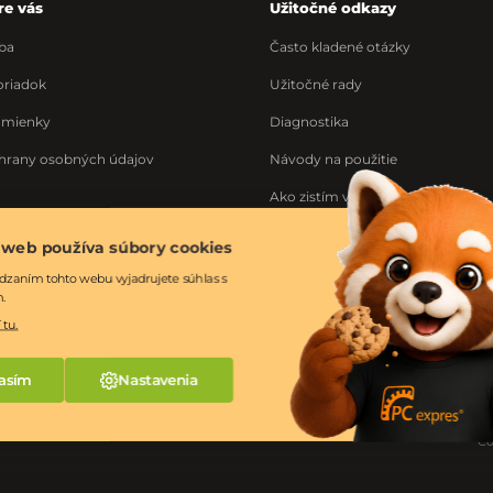
re vás
Užitočné odkazy
ba
Často kladené otázky
riadok
Užitočné rady
dmienky
Diagnostika
hrany osobných údajov
Návody na použitie
Ako zistím výrobné číslo
Ponuka práce
 web používa súbory cookies
ka
dzaním tohto webu vyjadrujete súhlas s
m.
 tu.
asím
Nastavenia
Co