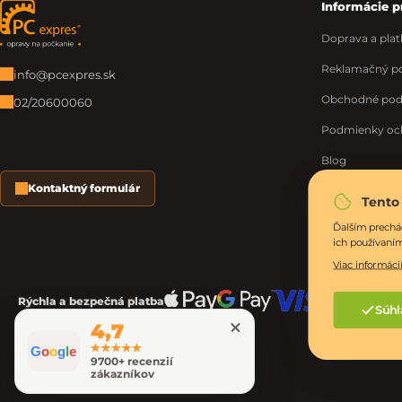
Informácie p
Zápätie
Doprava a plat
Reklamačný po
info@pcexpres.sk
Obchodné po
02/20600060
Podmienky oc
Blog
Kontaktný formulár
O nás
Tento
Moja objednáv
Ďalším prechá
ich používaní
Viac informácií
Rýchla a bezpečná platba
Súhl
4,7
G
o
o
g
l
e
9700+ recenzií
Vytvoril Shoptet Premium
zákazníkov