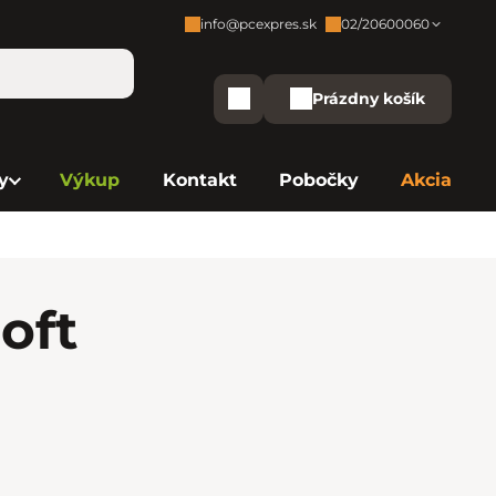
info@pcexpres.sk
02/20600060
Zákaznícka podpora:
Prázdny košík
Nákupný košík
Bratislava - Centrála
02/20 60 00 60
y
Výkup
Kontakt
Pobočky
Akcia
Bratislava - Avion
02/20 60 00 61
Bratislava - Aupark
02/20 60 00 63
Bratislava - Central
02/20 60 00 84
oft
Bratislava - Eurovea
02/20 60 00 75
B. Bystrica - Europa
02/20 60 00 81
Košice - Aupark
02/20 60 00 66