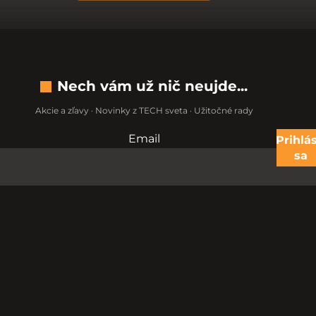
Nech vám už nič neujde...
Akcie a zľavy · Novinky z TECH sveta · Užitočné rady
Email
Nevypĺňajte toto pole:
Prihlás
sa