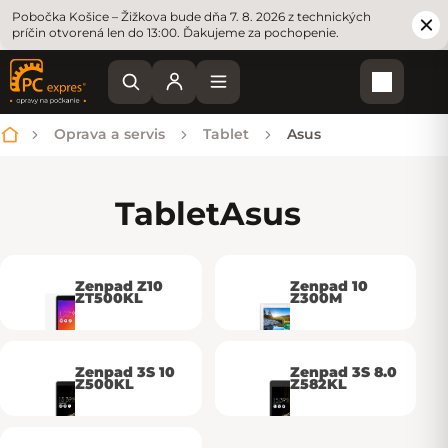
Pobočka Košice – Žižkova bude dňa 7. 8. 2026 z technických
príčin otvorená len do 13:00. Ďakujeme za pochopenie.
Nákupn
Oprava a servis
Tablet
Asus
Domov
Tablet
Asus
Zenpad Z10
Zenpad 10
ZT500KL
Z300M
Zenpad 3S 10
Zenpad 3S 8.0
Z500KL
Z582KL