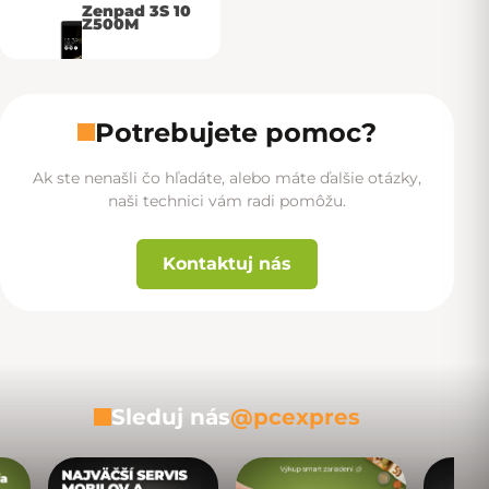
Zenpad 3S 10
Z500M
Potrebujete pomoc?
Ak ste nenašli čo hľadáte, alebo máte ďalšie otázky,
naši technici vám radi pomôžu.
Kontaktuj nás
Sleduj nás
@pcexpres