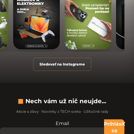
Sledovať na Instagrame
Nech vám už nič neujde...
Akcie a zľavy · Novinky z TECH sveta · Užitočné rady
Email
Nevypĺňajte toto pole:
Prihlásiť
sa