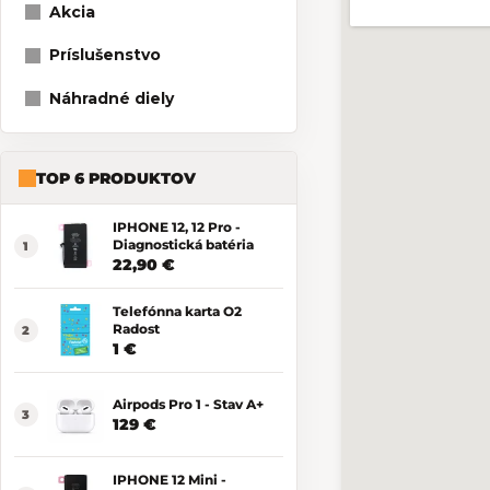
Akcia
Príslušenstvo
Náhradné diely
TOP 6 PRODUKTOV
IPHONE 12, 12 Pro -
Diagnostická batéria
22,90 €
Telefónna karta O2
Radost
1 €
Airpods Pro 1 - Stav A+
129 €
IPHONE 12 Mini -