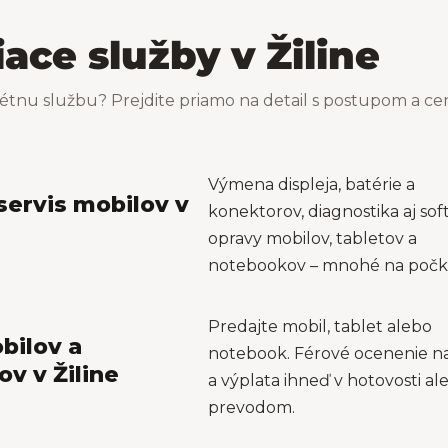
iace služby v Žiline
étnu službu? Prejdite priamo na detail s postupom a c
Výmena displeja, batérie a
servis mobilov v
konektorov, diagnostika aj so
opravy mobilov, tabletov a
notebookov – mnohé na počka
Predajte mobil, tablet alebo
bilov a
notebook. Férové ocenenie n
v v Žiline
a výplata ihneď v hotovosti al
prevodom.