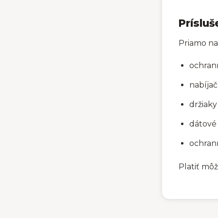
Prísluš
Priamo na
ochran
nabíjač
držiaky
dátové
ochrann
Platiť mô