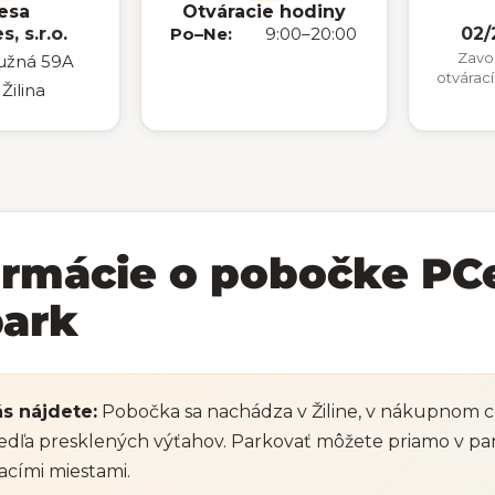
esa
Otváracie hodiny
, s.r.o.
Po–Ne:
9:00–20:00
02/
Zavo
ružná 59A
otvárac
Žilina
ormácie o pobočke PCe
ark
s nájdete:
Pobočka sa nachádza v Žiline, v nákupnom ce
edľa presklených výťahov. Parkovať môžete priamo v p
acími miestami.