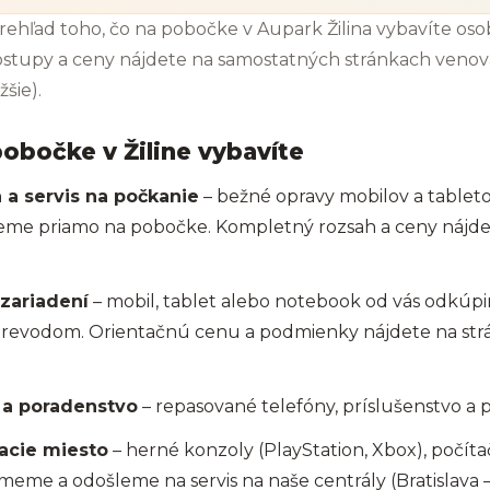
rehľad toho, čo na pobočke v Aupark Žilina vybavíte os
postupy a ceny nájdete na samostatných stránkach veno
žšie).
pobočke v Žiline vybavíte
 a servis na počkanie
– bežné opravy mobilov a tabletov
eme priamo na pobočke. Kompletný rozsah a ceny nájde
zariadení
– mobil, tablet alebo notebook od vás odkúpi
prevodom. Orientačnú cenu a podmienky nájdete na st
 a poradenstvo
– repasované telefóny, príslušenstvo a
acie miesto
– herné konzoly (PlayStation, Xbox), počít
eme a odošleme na servis na naše centrály (Bratislava –