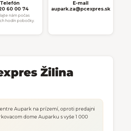
Telefón
E-mail
20 60 00 74
aupark.za@pcexpres.sk
lajte nám počas
ích hodín pobočky.
xpres Žilina
ntre Aupark na prízemí, oproti predajni
arkovacom dome Auparku s vyše 1 000