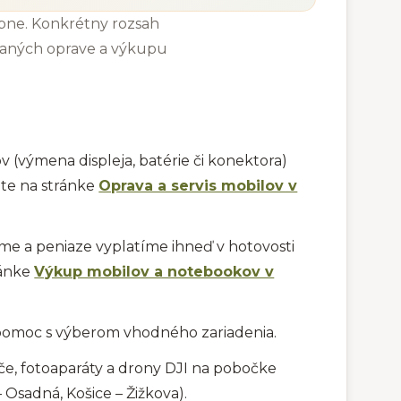
obne. Konkrétny rozsah
vaných oprave a výkupu
 (výmena displeja, batérie či konektora)
te na stránke
Oprava a servis mobilov v
me a peniaze vyplatíme ihneď v hotovosti
ránke
Výkup mobilov a notebookov v
 pomoc s výberom vhodného zariadenia.
ače, fotoaparáty a drony DJI na pobočke
 Osadná, Košice – Žižkova).