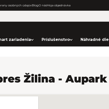
rany osobných údajov
Blog
O nás
Moja objednávka
art zariadenia
Príslušenstvo
Náhradné die
res Žilina - Aupark