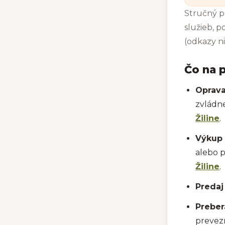
Stručný p
služieb, 
(odkazy ni
Čo na 
Oprava
zvládn
Žiline
.
Výkup 
alebo 
Žiline
.
Predaj
Preber
prevezm