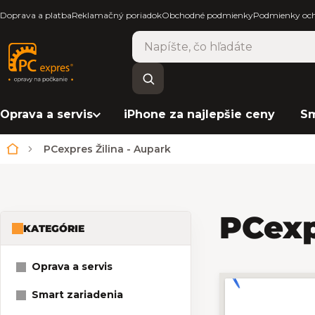
Doprava a platba
Reklamačný poriadok
Obchodné podmienky
Podmienky och
Oprava a servis
iPhone za najlepšie ceny
Sm
PCexpres Žilina - Aupark
Domov
PCexp
KATEGÓRIE
Bočný panel
Oprava a servis
Smart zariadenia