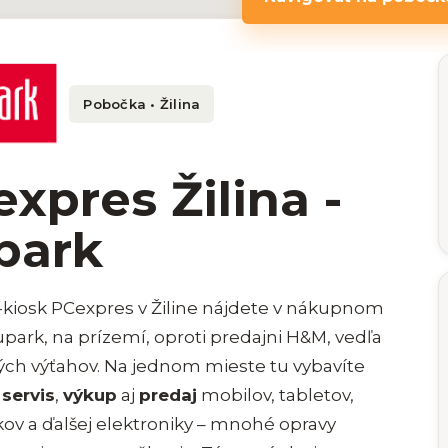
Pobočka • Žilina
xpres Žilina -
park
kiosk PCexpres v Žiline nájdete v nákupnom
park, na prízemí, oproti predajni H&M, vedľa
ých výťahov. Na jednom mieste tu vybavíte
 servis
,
výkup
aj
predaj
mobilov, tabletov,
ov a ďalšej elektroniky – mnohé opravy