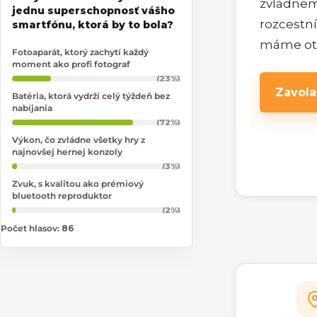
zvládnem
jednu superschopnosť vášho
rozcestn
smartfónu, ktorá by to bola?
máme otv
Fotoaparát, ktorý zachytí každý
moment ako profi fotograf
(23%)
Zavola
Batéria, ktorá vydrží celý týždeň bez
nabíjania
(72%)
Výkon, čo zvládne všetky hry z
najnovšej hernej konzoly
(3%)
Zvuk, s kvalitou ako prémiový
bluetooth reproduktor
(2%)
Počet hlasov:
86