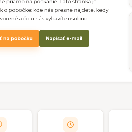
e priamo na počkanie. Táto stránka je
ík o pobočke: kde nás presne nájdete, kedy
orené a čo u nás vybavíte osobne.
ť na pobočku
Napísať e-mail