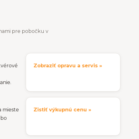
enami pre pobočku v
ftvérové
Zobraziť opravu a servis »
nie.
a mieste
Zistiť výkupnú cenu »
ebo