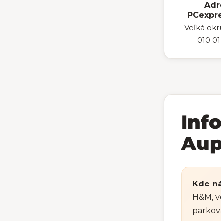
Adr
PCexpres
Veľká ok
010 01 
Inf
Aup
Kde ná
H&M, v
parkov