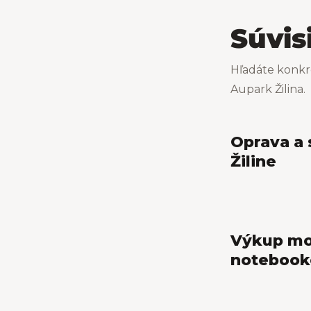
Súvis
Hľadáte konkr
Aupark Žilina.
Oprava a 
Žiline
Výkup mo
notebooko