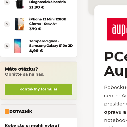
Diagnostická batéria
21,90 €
iPhone 13 Mini 128GB
Čierna - Stav A+
379 €
Tempered glass -
Samsung Galaxy S10e 2D
PCe
4,90 €
Au
Máte otázku?
Obráťte sa na nás.
Pobočku-
Kontaktný formulár
centre Au
presklen
DOTAZNÍK
opravu a
notebook
Keby ste si mohli vybrať