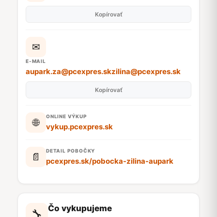
Kopírovať
✉
E-MAIL
aupark.za@pcexpres.skzilina@pcexpres.sk
Kopírovať
ONLINE VÝKUP
🌐
vykup.pcexpres.sk
DETAIL POBOČKY
📄
pcexpres.sk/pobocka-zilina-aupark
Čo vykupujeme
🔧