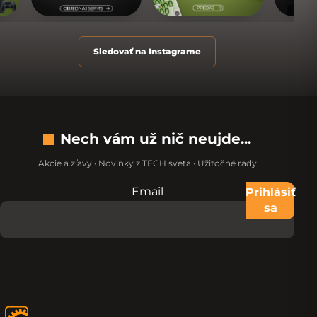
Sledovať na Instagrame
Nech vám už nič neujde...
Akcie a zľavy · Novinky z TECH sveta · Užitočné rady
Email
Nevypĺňajte toto pole:
Prihlásiť
sa