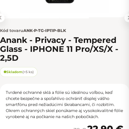
Kód tovaru
ANK-P-TG-IP11P-BLK
Anank - Privacy - Tempered
Glass - IPHONE 11 Pro/XS/X -
2,5D
Skladom
(
>5 ks
)
Tvrdené ochranné sklá a fólie sú ideálnou voľbou, keď
chcete bezpečne a spoľahlivo ochrániť displej vášho
smartfónu pred nežiadúcimi škrabancami, či rozbitím.
Okrem ochranných skiel ponúkame aj vysokokvalitné fólie
vyrobené aj na počkanie na
našich pobočkách.
22,90 €