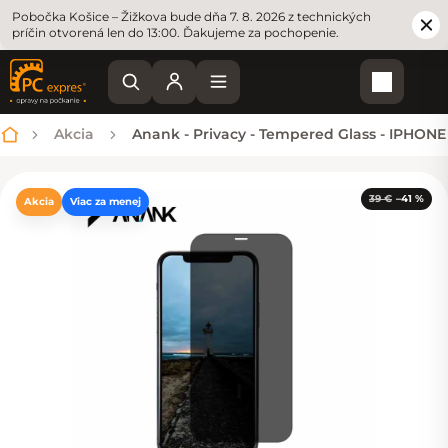
Pobočka Košice – Žižkova bude dňa 7. 8. 2026 z technických
príčin otvorená len do 13:00. Ďakujeme za pochopenie.
Nákupn
Akcia
Anank - Privacy - Tempered Glass - IPHONE 1
Domov
39 €
–41 %
Akcia
Viac za menej