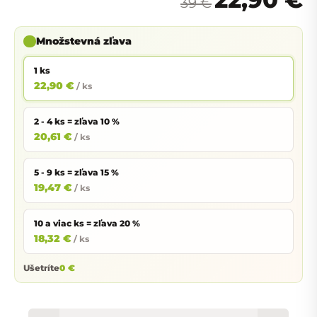
39 €
Množstevná zľava
1 ks
22,90 €
/ ks
2 - 4 ks = zľava 10 %
20,61 €
/ ks
5 - 9 ks = zľava 15 %
19,47 €
/ ks
10 a viac ks = zľava 20 %
18,32 €
/ ks
Ušetríte
0 €