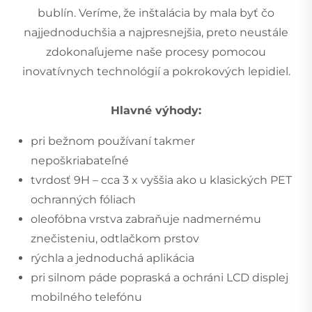
bublín. Veríme, že inštalácia by mala byť čo
najjednoduchšia a najpresnejšia, preto neustále
zdokonaľujeme naše procesy pomocou
inovatívnych technológií a pokrokových lepidiel.
Hlavné výhody:
pri bežnom používaní takmer
nepoškriabateľné
tvrdosť 9H – cca 3 x vyššia ako u klasických PET
ochranných fóliach
oleofóbna vrstva zabraňuje nadmernému
znečisteniu, odtlačkom prstov
rýchla a jednoduchá aplikácia
pri silnom páde popraská a ochráni LCD displej
mobilného telefónu