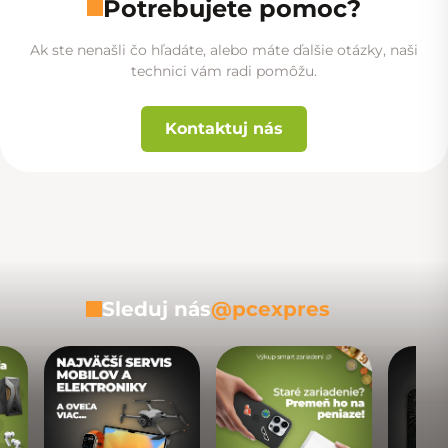
Potrebujete pomoc?
Ak ste nenašli čo hľadáte, alebo máte ďalšie otázky, naši
technici vám radi pomôžu.
Kontaktuj nás
Sleduj nás
@pcexpres