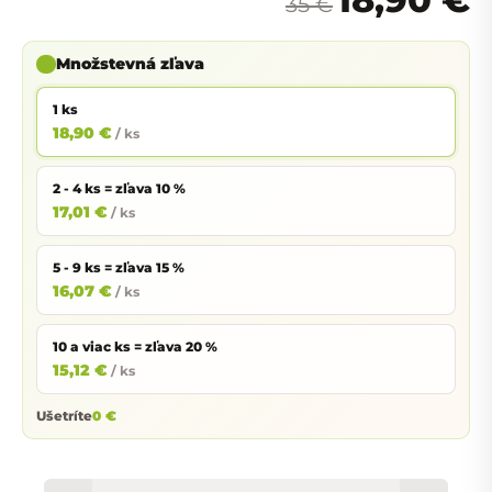
35 €
Množstevná zľava
1 ks
18,90 €
/ ks
2 - 4 ks = zľava 10 %
17,01 €
/ ks
5 - 9 ks = zľava 15 %
16,07 €
/ ks
10 a viac ks = zľava 20 %
15,12 €
/ ks
Ušetríte
0 €