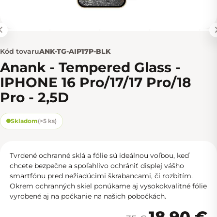
Kód tovaru
ANK-TG-AIP17P-BLK
Anank - Tempered Glass -
IPHONE 16 Pro/17/17 Pro/18
Pro - 2,5D
Skladom
(
>5 ks
)
Tvrdené ochranné sklá a fólie sú ideálnou voľbou, keď
chcete bezpečne a spoľahlivo ochrániť displej vášho
smartfónu pred nežiadúcimi škrabancami, či rozbitím.
Okrem ochranných skiel ponúkame aj vysokokvalitné fólie
vyrobené aj na počkanie na
našich pobočkách.
18,90 €