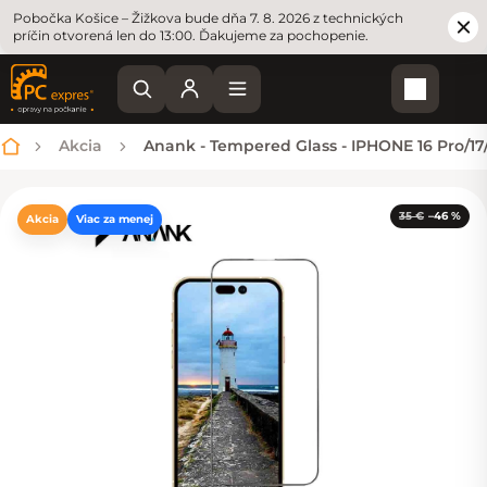
Pobočka Košice – Žižkova bude dňa 7. 8. 2026 z technických
príčin otvorená len do 13:00. Ďakujeme za pochopenie.
Nákupn
Akcia
Anank - Tempered Glass - IPHONE 16 Pro/17/1
Domov
35 €
–46 %
Akcia
Viac za menej