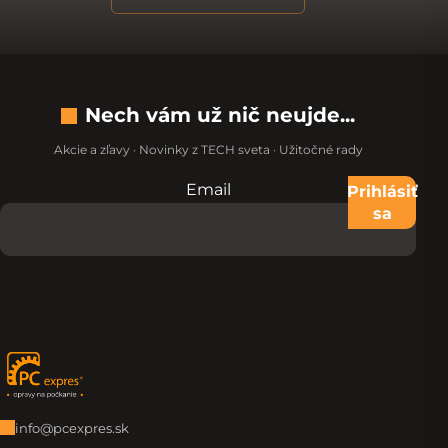
Nech vám už nič neujde...
Akcie a zľavy · Novinky z TECH sveta · Užitočné rady
Email
Nevypĺňajte toto pole:
Prihlásiť
sa
Zápätie
info@pcexpres.sk