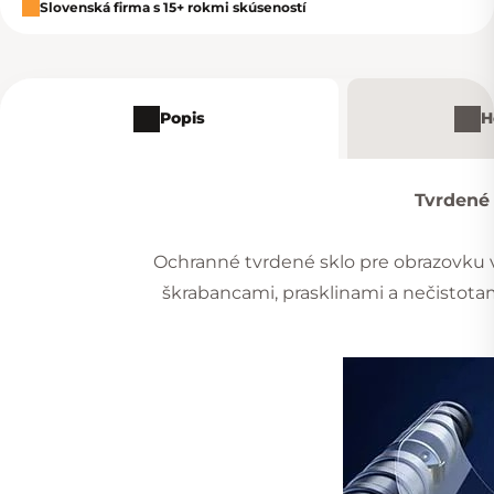
Slovenská firma s 15+ rokmi skúseností
Popis
H
Tvrdené 
Ochranné tvrdené sklo pre obrazovku 
škrabancami, prasklinami a nečistota