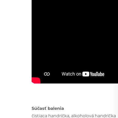
Súčasť balenia
čistiaca handrička, alkoholová handrička