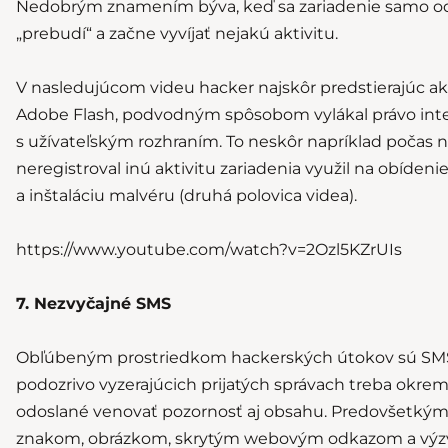
Nedobrým znamením býva, keď sa zariadenie samo od
„prebudí“ a začne vyvíjať nejakú aktivitu.
V nasledujúcom videu hacker najskôr predstierajúc a
Adobe Flash, podvodným spôsobom vylákal právo inte
s užívateľským rozhraním. To neskôr napríklad počas n
neregistroval inú aktivitu zariadenia využil na obíden
a inštaláciu malvéru (druhá polovica videa).
https://www.youtube.com/watch?v=2Ozl5KZrUIs
7. Nezvyčajné SMS
Obľúbeným prostriedkom hackerských útokov sú SMS 
podozrivo vyzerajúcich prijatých správach treba okrem č
odoslané venovať pozornosť aj obsahu. Predovšetk
znakom, obrázkom, skrytým webovým odkazom a výz