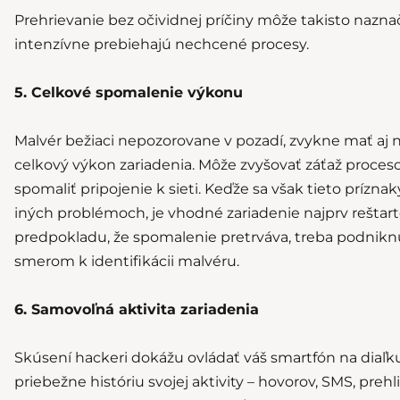
Prehrievanie bez očividnej príčiny môže takisto naznač
intenzívne prebiehajú nechcené procesy.
5. Celkové spomalenie výkonu
Malvér bežiaci nepozorovane v pozadí, zvykne mať aj 
celkový výkon zariadenia. Môže zvyšovať záťaž proceso
spomaliť pripojenie k sieti. Keďže sa však tieto príznak
iných problémoch, je vhodné zariadenie najprv reštar
predpokladu, že spomalenie pretrváva, treba podniknú
smerom k identifikácii malvéru.
6. Samovoľná aktivita zariadenia
Skúsení hackeri dokážu ovládať váš smartfón na diaľk
priebežne históriu svojej aktivity – hovorov, SMS, prehl