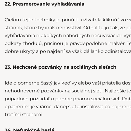
22. Presmerovanie vyhľadávania
Cieľom tejto techniky je prinútiť užívateľa kliknúť vo
stránok, ktoré by inak nenavštívil. Odhalíte ju tak, že
vyhľadávania niekoľkých náhodných nesúvisiacich výr
odkazy zhodujú, príčinou je pravdepodobne malvér. T
dobre ukrytý a po nájdení sa však dá ľahko odinštalova
23. Nechcené pozvánky na sociálnych sieťach
Ide o pomerne častý jav keď vy alebo vaši priatelia do
nehodnoverné pozvánky na sociálnej sieti. Najlepšie j
prípadoch požiadať o pomoc priamo sociálnu sieť. D
opatrením je v rámci danej siete inštalovať čo najmene
tretími stranami.
24. Nefunkčné heslá