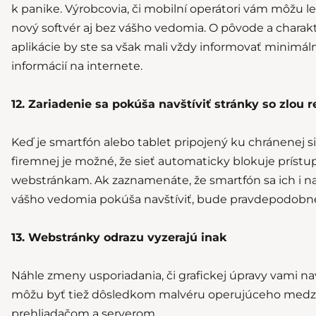
k panike. Výrobcovia, či mobilní operátori vám môžu l
nový softvér aj bez vášho vedomia. O pôvode a charak
aplikácie by ste sa však mali vždy informovať minimá
informácií na internete.
12. Zariadenie sa pokúša navštíviť stránky so zlou 
Keď je smartfón alebo tablet pripojený ku chránenej si
firemnej je možné, že sieť automaticky blokuje prís
webstránkam. Ak zaznamenáte, že smartfón sa ich i n
vášho vedomia pokúša navštíviť, bude pravdepodobne
13. Webstránky odrazu vyzerajú inak
Náhle zmeny usporiadania, či grafickej úpravy vami n
môžu byť tiež dôsledkom malvéru operujúceho medz
prehliadačom a serverom.