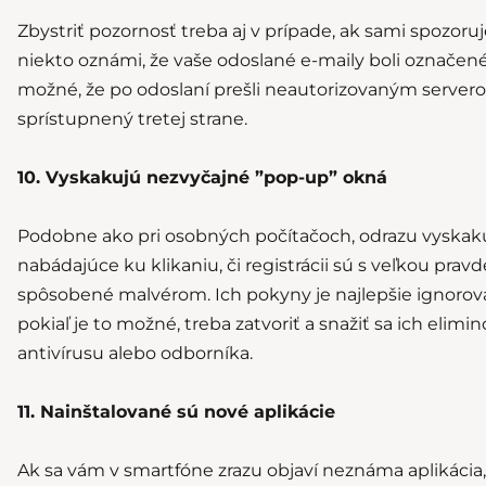
Zbystriť pozornosť treba aj v prípade, ak sami spozoru
niekto oznámi, že vaše odoslané e-maily boli označen
možné, že po odoslaní prešli neautorizovaným servero
sprístupnený tretej strane.
10. Vyskakujú nezvyčajné ”pop-up” okná
Podobne ako pri osobných počítačoch, odrazu vyskak
nabádajúce ku klikaniu, či registrácii sú s veľkou pr
spôsobené malvérom. Ich pokyny je najlepšie ignoro
pokiaľ je to možné, treba zatvoriť a snažiť sa ich elim
antivírusu alebo odborníka.
11. Nainštalované sú nové aplikácie
Ak sa vám v smartfóne zrazu objaví neznáma aplikácia,