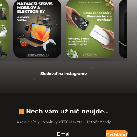
Sledovať na Instagrame
Nech vám už nič neujde...
Akcie a zľavy · Novinky z TECH sveta · Užitočné rady
Email
Nevypĺňajte toto pole:
Prihlásiť