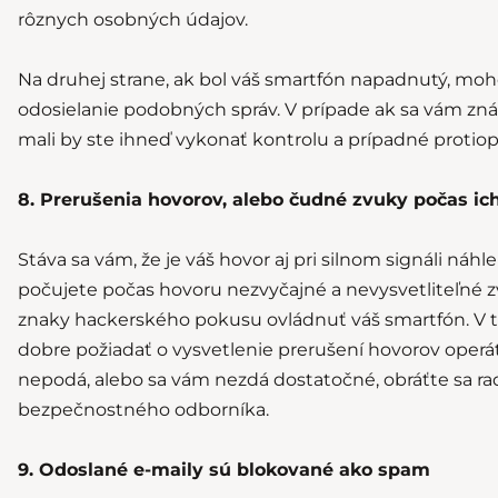
rôznych osobných údajov.
Na druhej strane, ak bol váš smartfón napadnutý, moho
odosielanie podobných správ. V prípade ak sa vám zná
mali by ste ihneď vykonať kontrolu a prípadné protiop
8. Prerušenia hovorov, alebo čudné zvuky počas ich
Stáva sa vám, že je váš hovor aj pri silnom signáli náh
počujete počas hovoru nezvyčajné a nevysvetliteľné 
znaky hackerského pokusu ovládnuť váš smartfón. V 
dobre požiadať o vysvetlenie prerušení hovorov operá
nepodá, alebo sa vám nezdá dostatočné, obráťte sa ra
bezpečnostného odborníka.
9. Odoslané e-maily sú blokované ako spam