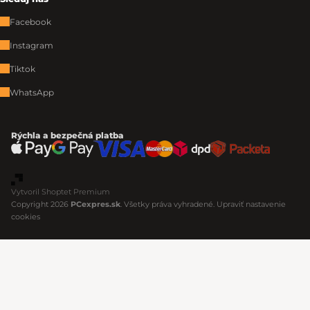
Facebook
Instagram
Tiktok
WhatsApp
Rýchla a bezpečná platba
Vytvoril Shoptet Premium
Copyright 2026
PCexpres.sk
. Všetky práva vyhradené.
Upraviť nastavenie
cookies