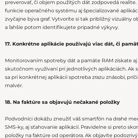
preverovať, či objem použitých dát zodpovedá realite. 
funkcie operačného systému aj špecializované apliká
zvyčajne býva graf. Vytvoríte si tak približný vizuálny 
a ľahšie potom identifikujete prípadné výkyvy.
17. Konkrétne aplikácie používajú viac dát, či pamät
Monitorovaním spotreby dát a pamäte RAM získate aj 
skutočnom využívaní pri jednotlivých aplikáciách. Ak 
sa pri konkrétnej aplikácii spotreba zrazu znásobí, pr
malvér.
18. Na faktúre sa objavujú nečakané položky
Podvodníci dokážu zneužiť váš smartfón na drahé me
SMS-ky, aj sťahovanie aplikácií. Pravidelne si preto sko
položky na faktúre od operátora. Ak objavíte podozrivý