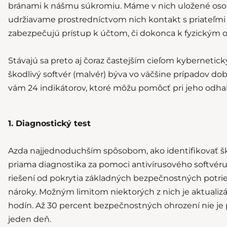
bránami k nášmu súkromiu. Máme v nich uložené oso
udržiavame prostredníctvom nich kontakt s priateľmi
zabezpečujú prístup k účtom, či dokonca k fyzickým 
Stávajú sa preto aj čoraz častejším cieľom kybernetic
škodlivý softvér (malvér) býva vo väčšine prípadov do
vám 24 indikátorov, ktoré môžu pomôcť pri jeho odhal
1. Diagnostický test
Azda najjednoduchším spôsobom, ako identifikovať ško
priama diagnostika za pomoci antivírusového softvéru
riešení od pokrytia základných bezpečnostných potrieb
nároky. Možným limitom niektorých z nich je aktualizác
hodín. Až 30 percent bezpečnostných ohrození nie je 
jeden deň.