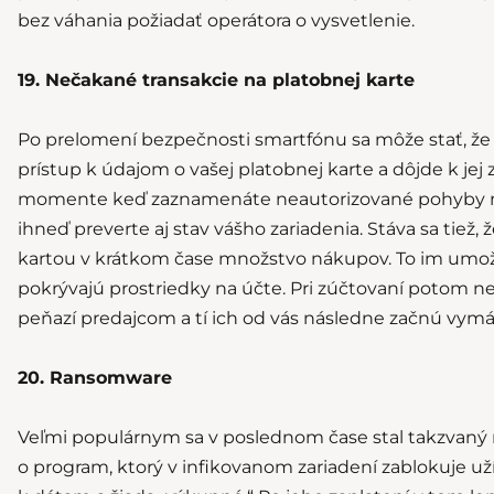
bez váhania požiadať operátora o vysvetlenie.
19. Nečakané transakcie na platobnej karte
Po prelomení bezpečnosti smartfónu sa môže stať, že ú
prístup k údajom o vašej platobnej karte a dôjde k jej 
momente keď zaznamenáte neautorizované pohyby n
ihneď preverte aj stav vášho zariadenia. Stáva sa tiež,
kartou v krátkom čase množstvo nákupov. To im umožn
pokrývajú prostriedky na účte. Pri zúčtovaní potom 
peňazí predajcom a tí ich od vás následne začnú vymá
20. Ransomware
Veľmi populárnym sa v poslednom čase stal takzvaný
o program, ktorý v infikovanom zariadení zablokuje uží