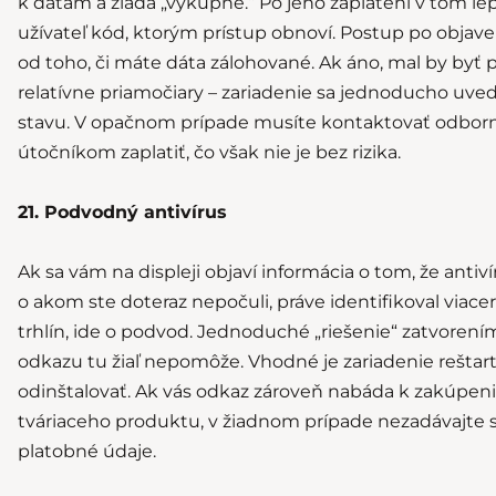
k dátam a žiada „výkupné.“ Po jeho zaplatení v tom l
užívateľ kód, ktorým prístup obnoví. Postup po objave
od toho, či máte dáta zálohované. Ak áno, mal by byť
relatívne priamočiary – zariadenie sa jednoducho uv
stavu. V opačnom prípade musíte kontaktovať odborn
útočníkom zaplatiť, čo však nie je bez rizika.
21. Podvodný antivírus
Ak sa vám na displeji objaví informácia o tom, že anti
o akom ste doteraz nepočuli, práve identifikoval via
trhlín, ide o podvod. Jednoduché „riešenie“ zatvorení
odkazu tu žiaľ nepomôže. Vhodné je zariadenie reštar
odinštalovať. Ak vás odkaz zároveň nabáda k zakúpeni
tváriaceho produktu, v žiadnom prípade nezadávajte 
platobné údaje.