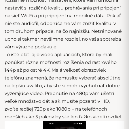
rozsiahle možnosti nastavení, ktoré vám umožnia
nastaviť si rozličnú kvalitu prehrávania pri pripojení
na sieť Wi-Fi a pri pripojení na mobilné dáta. Pokiaľ
nie ste audiofil, odporúčame vám znížiť kvalitu, v
tom druhom prípade, na čo najnižšiu. Netrénované
ucho si takmer nevšimne rozdiel, no vaša spotreba
vám výrazne poďakuje.
To isté platí aj o video aplikáciách, ktoré by mali
ponúkať rôzne možnosti rozlíšenia od rastrového
144p až po ostré 4K. Malá veľkosť obrazoviek
telefónu znamená, že nemusíte vyberať absolútne
najlepšiu kvalitu, aby ste si mohli vychutnať dobre
vyzerajúce video. Prepnutie na 480p vám ušetrí
veľké množstvo dát a ak musíte pozerať v HD,
zvoľte radšej 720p ako 1080p – na telefónoch
menších ako 5 palcov by ste len ťažko videli rozdiel.