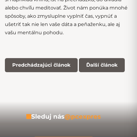
alebo chvíľu meditovať. Život nám ponúka mnohé
spôsoby, ako zmysluplne vyplniť čas, vypnúť a
ušetriť tak nie len vaše dáta a peňaženku, ale aj
vašu mentálnu pohodu.
Predchádzajúci článok
Ďalší článok
Sleduj nás
@pcexpres