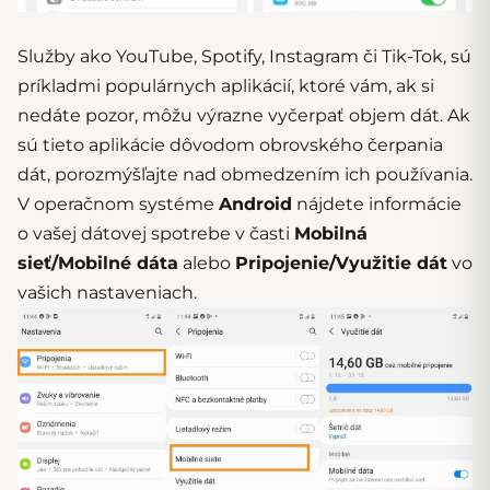
Služby ako YouTube, Spotify, Instagram či Tik-Tok, sú
príkladmi populárnych aplikácií, ktoré vám, ak si
nedáte pozor, môžu výrazne vyčerpať objem dát. Ak
sú tieto aplikácie dôvodom obrovského čerpania
dát, porozmýšľajte nad obmedzením ich používania.
V operačnom systéme
Android
nájdete informácie
o vašej dátovej spotrebe v časti
Mobilná
sieť/Mobilné dáta
alebo
Pripojenie/Využitie dát
vo
vašich nastaveniach.