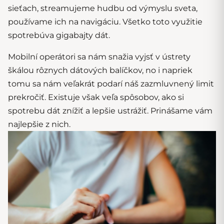
sieťach, streamujeme hudbu od výmyslu sveta,
používame ich na navigáciu. Všetko toto využitie
spotrebúva gigabajty dát.
Mobilní operátori sa nám snažia vyjsť v ústrety
škálou rôznych dátových balíčkov, no i napriek
tomu sa nám veľakrát podarí náš zazmluvnený limit
prekročiť. Existuje však veľa spôsobov, ako si
spotrebu dát znížiť a lepšie ustrážiť. Prinášame vám
najlepšie z nich.