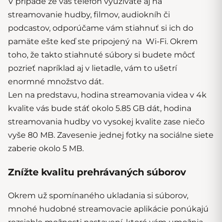
V prípade že váš telefón využívate aj na
streamovanie hudby, filmov, audiokníh či
podcastov, odporúčame vám stiahnuť si ich do
pamäte ešte keď ste pripojený na Wi-Fi. Okrem
toho, že takto stiahnuté súbory si budete môcť
pozrieť napríklad aj v lietadle, vám to ušetrí
enormné množstvo dát.
Len na predstavu, hodina streamovania videa v 4k
kvalite vás bude stáť okolo 5.85 GB dát, hodina
streamovania hudby vo vysokej kvalite zase niečo
vyše 80 MB. Zavesenie jednej fotky na sociálne siete
zaberie okolo 5 MB.
Znížte kvalitu prehrávaných súborov
Okrem už spomínaného ukladania si súborov,
mnohé hudobné streamovacie aplikácie ponúkajú