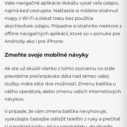
Vaše navigačné aplikácie dokážu vysať veľa údajov,
najmä keď cestujete. Našťastie si môžete stiahnuť
mapy z Wi-Fi a získať trasu bez použitia
akýchkoľvek údajov. Prípadne si stiahnite niektoré z
offline navigačných aplikácií, ktoré sú v ponuke pre
Androidy ako i pre iPhone.
Zmeňte svoje mobilné návyky
Ak ste už skúsili všetko z tohto zoznamu no stále
pravidelne prečerpávate dáta nad rámec vašej
služby, máte ešte dve možnosti. Zmenu balíčka u
vášho operátora, alebo zmenu vašich internetových
návykov.
V prípade, že vám zmena balíčka nevyhovuje,
vyskúšajte častejšie odložiť telefón z ruky a prečítať
si napríklad knihu, ísť na prechádzku, do divadla