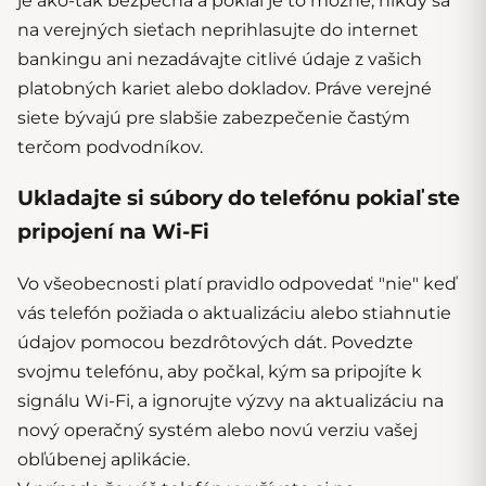
je ako-tak bezpečná a pokiaľ je to možné, nikdy sa
na verejných sieťach neprihlasujte do internet
bankingu ani nezadávajte citlivé údaje z vašich
platobných kariet alebo dokladov. Práve verejné
siete bývajú pre slabšie zabezpečenie častým
terčom podvodníkov.
Ukladajte si súbory do telefónu pokiaľ ste
pripojení na Wi-Fi
Vo všeobecnosti platí pravidlo odpovedať "nie" keď
vás telefón požiada o aktualizáciu alebo stiahnutie
údajov pomocou bezdrôtových dát. Povedzte
svojmu telefónu, aby počkal, kým sa pripojíte k
signálu Wi-Fi, a ignorujte výzvy na aktualizáciu na
nový operačný systém alebo novú verziu vašej
obľúbenej aplikácie.