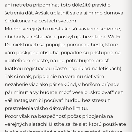
ani netreba pripomínať toto dôležité pravidlo
šetrenia dát. Avšak uplatniť sa dá aj mimo domova
či dokonca na cestách svetom.
Mnoho verejných miest ako sú kaviarne, knižnice,
obchody a reštaurácie poskytujú bezplatné Wi-Fi.
Do niektorých sa pripojíte pomocou hesla, ktoré
vám poskytne obsluha, prípadne sú prístupné na
viditeľnom mieste, na iné potrebujete prejsť
krátkou registráciou (časté napríklad na letiskách).
Tak či onak, pripojenie na verejnú sieť vám
nezaberie viac ako pár sekúnd, v horšom prípade
pár minút a vy budete môcť veselo „skrolovať“ cez
váš Instagram či počúvať hudbu bez stresu z
prestrelenia vášho dátového limitu.
Pozor však na bezpečnosť počas pripojenia na
verejných sieťach! Uistite sa, že sieť ktorú používate