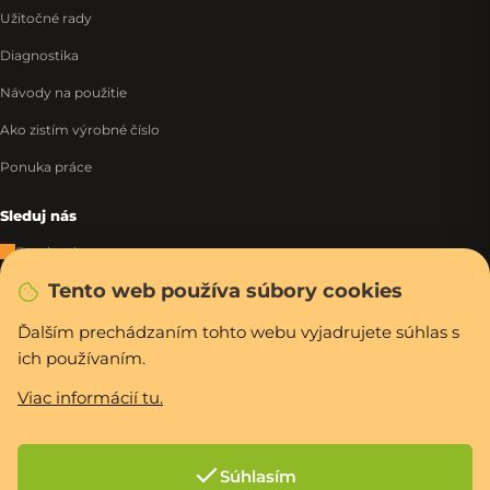
Užitočné rady
Diagnostika
Návody na použitie
Ako zistím výrobné číslo
Ponuka práce
Sleduj nás
Facebook
Tento web používa súbory cookies
Instagram
Tiktok
Ďalším prechádzaním tohto webu vyjadrujete súhlas s
ich používaním.
WhatsApp
Viac informácií tu.
Rýchla a bezpečná platba
Súhlasím