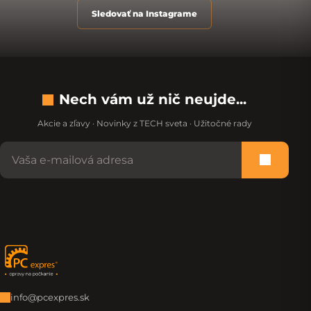
Sledovať na Instagrame
Nech vám už nič neujde...
Akcie a zľavy · Novinky z TECH sveta · Užitočné rady
Nevypĺňajte toto pole:
Prihlási
Zápätie
info@pcexpres.sk