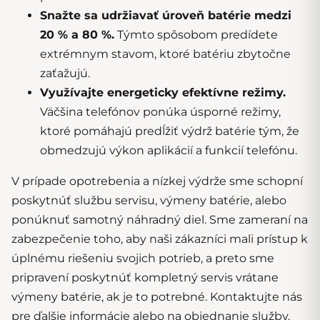
Snažte sa udržiavať úroveň batérie medzi
20 % a 80 %.
Týmto spôsobom predídete
extrémnym stavom, ktoré batériu zbytočne
zaťažujú.
Využívajte energeticky efektívne režimy.
Väčšina telefónov ponúka úsporné režimy,
ktoré pomáhajú predĺžiť výdrž batérie tým, že
obmedzujú výkon aplikácií a funkcií telefónu.
V prípade opotrebenia a nízkej výdrže sme schopní
poskytnúť službu
servisu, výmeny batérie
, alebo
ponúknuť samotný
náhradný diel
. Sme zameraní na
zabezpečenie toho, aby naši zákazníci mali prístup k
úplnému riešeniu svojich potrieb, a preto sme
pripravení poskytnúť
kompletný servis vrátane
výmeny batérie
, ak je to potrebné. Kontaktujte nás
pre ďalšie informácie alebo na
objednanie služby
.