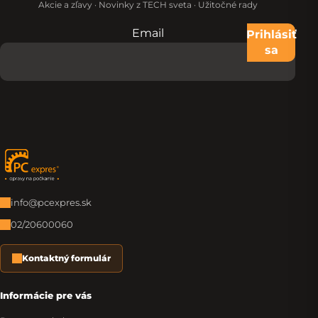
Akcie a zľavy · Novinky z TECH sveta · Užitočné rady
Email
Nevypĺňajte toto pole:
Prihlásiť
sa
Zápätie
info@pcexpres.sk
02/20600060
Kontaktný formulár
Informácie pre vás