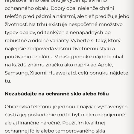
repasovaného telefónu je výber správneho
ochranného obalu. Dobrý obal nielenže chráni
telefón pred pádmi a nárazmi, ale tiež predlžuje jeho
životnosť. Na trhu existuje nespočetné množstvo
typov obalov, od tenkých a nenápadných po
robustné a odolné varianty. Vyberte si taký, ktorý
najlepšie zodpovedá vášmu životnému štýlu a
používaniu telefónu. V našej ponuke nájdete obal
na každú známu značku ako napríklad
Apple
,
Samsung
,
Xiaomi
,
Huawei
atď.
celú ponuku nájdete
tu
.
Nezabúdajte na
ochranné sklo alebo fóliu
Obrazovka telefónu je jednou z najviac vystavených
častí a jej poškodenie môže byť nielen nepríjemné,
ale aj finančne náročné. Použitím kvalitnej
ochrannej fólie alebo temperovaného skla