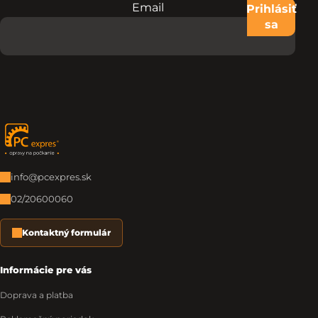
Email
Nevypĺňajte toto pole:
Prihlásiť
sa
Zápätie
info@pcexpres.sk
02/20600060
Kontaktný formulár
Informácie pre vás
Doprava a platba