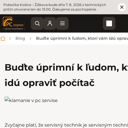
Pobočka Košice – Žižkova bude dňa 7. 8. 2026 z technických
príčin otvorená len do 13:00. Ďakujeme za pochopenie.
Nákupn
Blog
Buďte úprimní k ľudom, ktorí vám idú oprav
Domov
Buďte úprimní k ľudom, k
idú opraviť počítač
Zvyčajne platí, že servisný technik je servisným techn