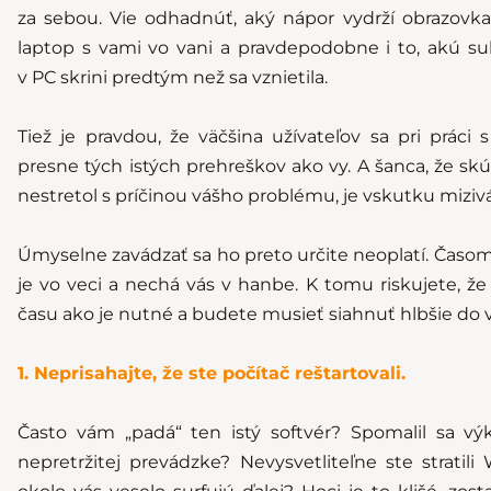
za sebou. Vie odhadnúť, aký nápor vydrží obrazovka 
laptop s vami vo vani a pravdepodobne i to, akú sub
v PC skrini predtým než sa vznietila.
Tiež je pravdou, že väčšina užívateľov sa pri práci
presne tých istých prehreškov ako vy. A šanca, že sk
nestretol s príčinou vášho problému, je vskutku mizivá
Úmyselne zavádzať sa ho preto určite neoplatí. Časom a
je vo veci a nechá vás v hanbe. K tomu riskujete, že p
času ako je nutné a budete musieť siahnuť hlbšie do 
1. Neprisahajte, že ste počítač reštartovali.
Často vám „padá“ ten istý softvér? Spomalil sa v
nepretržitej prevádzke? Nevysvetliteľne ste stratili 