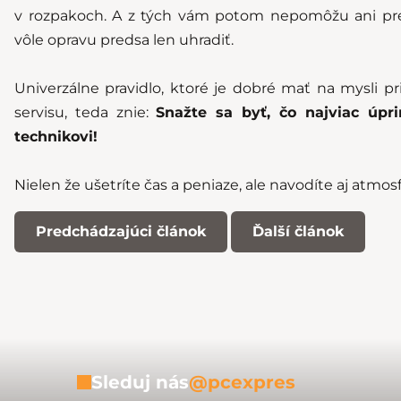
v rozpakoch. A z tých vám potom nepomôžu ani prej
vôle opravu predsa len uhradiť.
Univerzálne pravidlo, ktoré je dobré mať na mysli p
servisu, teda znie:
Snažte sa byť, čo najviac úp
technikovi!
Nielen že ušetríte čas a peniaze, ale navodíte aj atmos
Predchádzajúci článok
Ďalší článok
Sleduj nás
@pcexpres