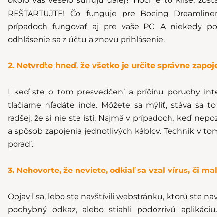
okolo vás veselo surfujú ďalej? Hoci je to klišé, zos
REŠTARTUJTE! Čo funguje pre Boeing Dreamlin
prípadoch fungovať aj pre vaše PC. A niekedy po
odhlásenie sa z účtu a znovu prihlásenie.
2. Netvrďte hneď, že všetko je určite správne zapoj
I keď ste o tom presvedčení a príčinu poruchy inter
tlačiarne hľadáte inde. Môžete sa mýliť, stáva sa 
radšej, že si nie ste istí. Najmä v prípadoch, keď nep
a spôsob zapojenia jednotlivých káblov. Technik v t
poradí.
3. Nehovorte, že neviete, odkiaľ sa vzal vírus, či mal
Objavil sa, lebo ste navštívili webstránku, ktorú ste navš
pochybný odkaz, alebo stiahli podozrivú aplikáciu.