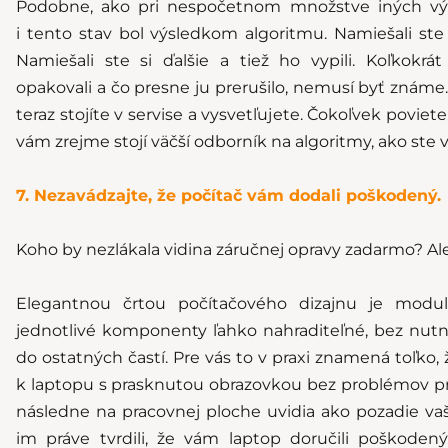
Podobne, ako pri nespočetnom množstve iných vý
i tento stav bol výsledkom algoritmu. Namiešali ste s
Namiešali ste si ďalšie a tiež ho vypili. Koľkokrá
opakovali a čo presne ju prerušilo, nemusí byť známe
teraz stojíte v servise a vysvetľujete. Čokoľvek poviete
vám zrejme stojí väčší odborník na algoritmy, ako ste v
7. Nezavádzajte, že počítač vám dodali poškodený.
Koho by nezlákala vidina záručnej opravy zadarmo? Ale.
Elegantnou črtou počítačového dizajnu je modul
jednotlivé komponenty ľahko nahraditeľné, bez nutn
do ostatných častí. Pre vás to v praxi znamená toľko, 
k laptopu s prasknutou obrazovkou bez problémov pri
následne na pracovnej ploche uvidia ako pozadie vaš
im práve tvrdili, že vám laptop doručili poškoden