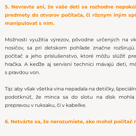
5. Nevravte ani, že vaše deti sa rozhodne nepokú
predmety do otvorov počítača, či rôznym iným sp
manipulovať s ním.
Možnosti využitia výrezov, pôvodne určených na v
nosičov, sa pri detskom pohľade značne rozširujú
počítač a jeho príslušenstvo, ktoré môžu slúžiť pr
hračka. A keďže aj servisní technici mávajú deti, m
s pravdou von.
Tip: aby však všetka vina nepadala na detičky, špeciál
podotknúť, že minca sa do slotu na disk mohla 
prepravou v ruksaku, či v kabelke.
6. Netvárte sa, že nerozumiete, ako mohol počítač