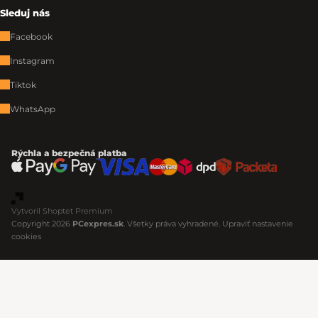
Sleduj nás
Facebook
Instagram
Tiktok
WhatsApp
Rýchla a bezpečná platba
Vytvoril Shoptet Premium
Copyright 2026
PCexpres.sk
. Všetky práva vyhradené.
Upraviť nastavenie
cookies