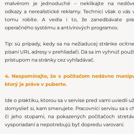
malvérom je jednoduché – neklikajte na nedôv
odkazy a nerealistické reklamy. Technici však o vás v
tomu robíte. A vedia i to, že zanedbávate prav
operačného systému a antivírových programov.
Tip: sú prípady, kedy sa na nežiaducej stránke ocitn
písaní URL adresy
v prehliadači. Dá sa im vyhnúť použí
prístupom na stránky cez vyhľadávač.
4. Nespomínajte, že s počítačom nedávno manipu
ktorý je práve v puberte.
Ide o praktiku, ktorou sa v servise pred vami uviedli u
domyslieť si, kam smerujete. Pracovníci servisu sa s
či jeho stopami, na pokazených počítačoch stretá
vysporiadaní a nepotrebujú byť dopredu varovaní.