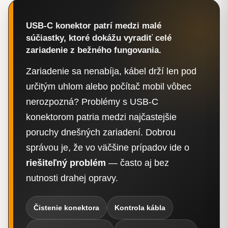
USB-C konektor patrí medzi malé
súčiastky, ktoré dokážu vyradiť celé
zariadenie z bežného fungovania.
Zariadenie sa nenabíja, kábel drží len pod
určitým uhlom alebo počítač mobil vôbec
nerozpozná? Problémy s USB-C
konektorom patria medzi najčastejšie
poruchy dnešných zariadení. Dobrou
správou je, že vo väčšine prípadov ide o
riešiteľný problém
— často aj bez
nutnosti drahej opravy.
Čistenie konektora
Kontrola kábla