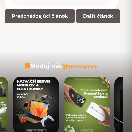
Predchádzajúci článok
Ďalší článok
Sleduj nás
@pcexpres