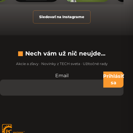
Sledovať na Instagrame
Nech vám už nič neujde...
Akcie a zľavy · Novinky z TECH sveta · Užitočné rady
Email
Nevypĺňajte toto pole:
Prihlásiť
sa