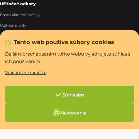
Užitočné odkazy
Často kladené otázky
Užitočné rady
Diagnostika
Tento web používa súbory cookies
Návody na použitie
Ďalším prechádzaním tohto webu vyjadrujete súhlas s
Ako zistím výrobné číslo
ich používaním.
Ponuka práce
Viac informácií tu.
Sleduj nás
Facebook
Súhlasím
Instagram
Nastavenia
Tiktok
WhatsApp