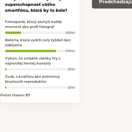
Predchádzajú
superschopnosť vášho
smartfónu, ktorá by to bola?
Fotoaparát, ktorý zachytí každý
moment ako profi fotograf
(23%)
Batéria, ktorá vydrží celý týždeň bez
nabíjania
(73%)
Výkon, čo zvládne všetky hry z
najnovšej hernej konzoly
(2%)
Zvuk, s kvalitou ako prémiový
bluetooth reproduktor
(2%)
Počet hlasov:
87