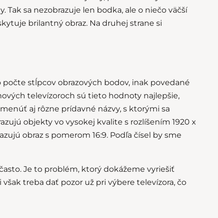
. Tak sa nezobrazuje len bodka, ale o niečo väčší
tuje brilantný obraz. Na druhej strane si
í o počte stĺpcov obrazových bodov, inak povedané
ových televízoroch sú tieto hodnoty najlepšie,
menúť aj rôzne prídavné názvy, s ktorými sa
azujú objekty vo vysokej kvalite s rozlíšením 1920 x
razujú obraz s pomerom 16:9. Podľa čísel by sme
často. Je to problém, ktorý dokážeme vyriešiť
i však treba dať pozor už pri výbere televízora, čo