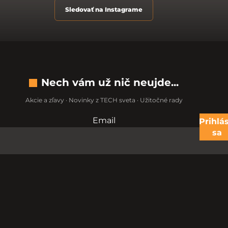
Sledovať na Instagrame
Nech vám už nič neujde...
Akcie a zľavy · Novinky z TECH sveta · Užitočné rady
Email
Nevypĺňajte toto pole:
Prihlás
sa