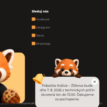
Sleduj nás
Facebook
Instagram
Tiktok
WhatsApp
Pobočka Košice – Žižkova bude
dňa 7. 8. 2026 z technických príčin
otvorená len do 13:00. Ďakujeme
za pochopenie.
pyright 2026
PCexpres.sk
. Všetky práva vyhradené.
Upraviť nastavenie cookies