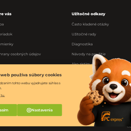
re vás
Užitočné odkazy
ba
Často kladené otázky
riadok
Užitočné rady
dmienky
Diagnostika
hrany osobných údajov
Návody na použitie
Ako zistím výrobné číslo
Ponuka práce
 web používa súbory cookies
dzaním tohto webu vyjadrujete súhlas s
ka
m.
 tu.
asím
Nastavenia
Co