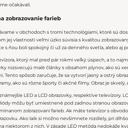
sme očakávali.
a zobrazovanie farieb
távame v obchodoch s tromi technológiami, ktoré sú do
m jej vlastnosti veľmi úzko súvisia s kvalitou zobrazovan
te s ňou boli spokojný či už za denného svetla, alebo aj p
levízora, ktorý mal pred pár rokmi veľký úspech, a to na
ky rozsvecujú malé články s obsahom plynov, ako sú xe
. Tento spôsob zaručuje, že sa vytvorí jasný a ostrý ob
amy, ako sú rôzne športy či akčné filmy. Obraz je skvelý,
a známejšie LED a LCD obrazovky, respektíve televízory.
iódy môžu byť umiestnené pod zadnou stranou obrazovky,
mínanom zobrazovaní farieb. Ak máte televízor s obvod
razovku. Ako laik si možno nevšimnete rozdiely, pri dlhš
z na niektorom z nich. V zásade LED metóda nedokáže kval