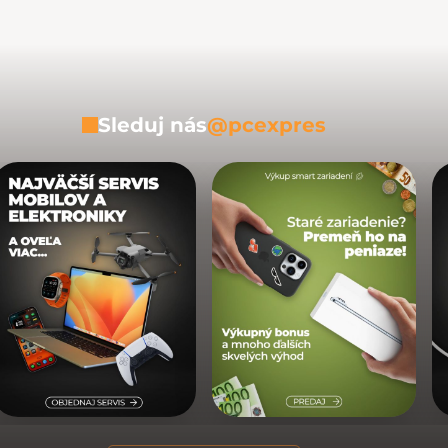
Sleduj nás
@pcexpres