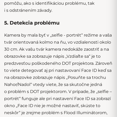
pomôžu, ako s identifikáciou problému, tak
i s odstránením závady.
5. Detekcia problému
Kamera by mala byť v „selfie - portrét“ režime a vaša
tvár orientovaná kolmo na ňu, vo vzdialenosti okolo
30 cm. Ak vašu tvár kamera nedokáže zaostriť a na
obrazovke sa zobrazuje nápis „Vzdiaľte sa“ je to
predzvesťou poškodeného DOT projektora. Zároveň
to viete detegovať aj pri nastavovaní Face ID keď sa
na obrazovke zobrazuje nápis „Posuňte sa trochu
Nahor/Nadol“ vtedy viete, že sa skutočne jedná
o problém s DOT projektorom. V prípade, že „selfie –
portrét“ funguje ale pri nastavení Face ID sa zobrazí
okno „Face ID nie je možné nastaviť, skúste to
neskôr“ je zrejme problém s Flood Illuminátorom,