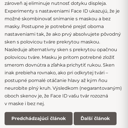
zároveň aj eliminuje nutnosť dotyku displeja.
Experimenty s nastaveniami Face ID ukazujú, že je
možné skombinovať snímanie s maskou a bez
masky. Postupne je potrebné prejsť oboma
nastaveniami tak, že ako prvý absolvujete pôvodný
sken s polovicou tváre prekrytou maskou.
Nasleduje alternatívny sken s prekrytou opačnou
polovicou tváre. Masku je pritom potrebné zložiť
smerom dovnútra a zľahka prichytiť rukou. Sken
inak prebieha rovnako, ako pri odkrytej tvári –
postupné pomalé otáčanie hlavy až kým ňou
neurobíte plný kruh. Výsledkom (negarantovaným)
oboch skenov je, že Face ID vašu tvár rozozná
v maske i bez nej.
Predchádzajúci článok
Ďalší článok