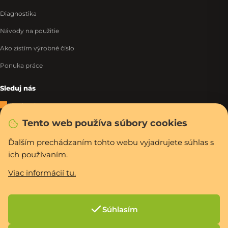
Diagnostika
Návody na použitie
Ako zistím výrobné číslo
Ponuka práce
Sleduj nás
Facebook
Tento web používa súbory cookies
Instagram
Tiktok
Ďalším prechádzaním tohto webu vyjadrujete súhlas s
ich používaním.
WhatsApp
Viac informácií tu.
Rýchla a bezpečná platba
Súhlasím