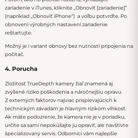
zariadenie v iTunes, kliknite „Obnoviť [zariadenie]”
(napríklad „Obnoviť iPhone“) a voľbu potvrďte. Po
obnovení výrobných nastavení zariadenie
reštartujte.
Možný je i variant
obnovy bez nutnosti pripojenia na
počítač
.
4. Porucha
Zložitosť TrueDepth kamery žiaľ znamená aj
zvýšené riziko poškodenia a náročnejšiu opravu.
Z externých faktorov najviac prispievajúcich k
technickým závadám je hlavným rizikom vlhkosť.
Ak máte podozrenie, že kamera nie je v poriadku,
určite sa sami nepokúšajte ju opraviť, ale navštívte
špecializovaný servis. Odborníci vám najlepšie