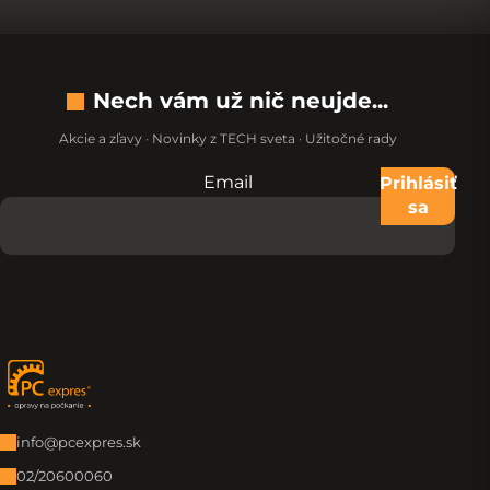
Nech vám už nič neujde...
Akcie a zľavy · Novinky z TECH sveta · Užitočné rady
Email
Nevypĺňajte toto pole:
Prihlásiť
sa
Zápätie
info@pcexpres.sk
02/20600060