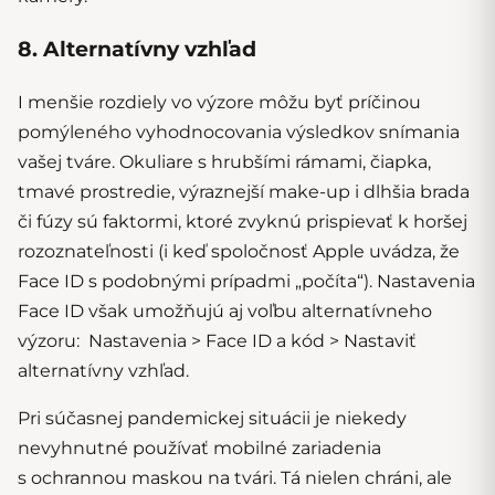
8. Alternatívny vzhľad
I menšie rozdiely vo výzore môžu byť príčinou
pomýleného vyhodnocovania výsledkov snímania
vašej tváre. Okuliare s hrubšími rámami, čiapka,
tmavé prostredie, výraznejší make-up i dlhšia brada
či fúzy sú faktormi, ktoré zvyknú prispievať k horšej
rozoznateľnosti (i keď spoločnosť Apple uvádza, že
Face ID s podobnými prípadmi „počíta“). Nastavenia
Face ID však umožňujú aj voľbu alternatívneho
výzoru: Nastavenia > Face ID a kód > Nastaviť
alternatívny vzhľad.
Pri súčasnej pandemickej situácii je niekedy
nevyhnutné používať mobilné zariadenia
s ochrannou maskou na tvári. Tá nielen chráni, ale