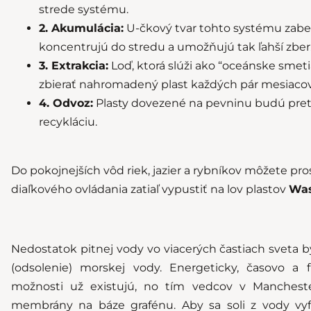
strede systému.
2. Akumulácia:
U-čkový tvar tohto systému zabezp
koncentrujú do stredu a umožňujú tak ľahší zber
3. Extrakcia:
Loď, ktorá slúži ako “oceánske smet
zbierať nahromadený plast každých pár mesiacov
4. Odvoz:
Plasty dovezené na pevninu budú pret
recykláciu.
Do pokojnejších vôd riek, jazier a rybníkov môžete p
diaľkového ovládania zatiaľ vypustiť na lov plastov
Was
Nedostatok pitnej vody vo viacerých častiach sveta by 
(odsolenie) morskej vody. Energeticky, časovo a 
možnosti už existujú, no tím vedcov v Mancheste
membrány na báze grafénu. Aby sa soli z vody vyf