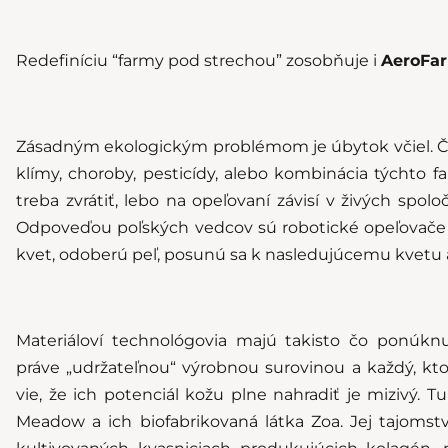
Redefiníciu “farmy pod strechou” zosobňuje i
AeroFa
Zásadným ekologickým problémom je úbytok včiel. Či
klímy, choroby, pesticídy, alebo kombinácia týchto fa
treba zvrátiť, lebo na opeľovaní závisí v živých spolo
Odpoveďou poľských vedcov sú robotické opeľovač
kvet, odoberú peľ, posunú sa k nasledujúcemu kvetu a
Materiáloví technológovia majú takisto čo ponúknu
práve „udržateľnou“ výrobnou surovinou a každý, kto 
vie, že ich potenciál kožu plne nahradiť je mizivý. 
Meadow a ich biofabrikovaná látka Zoa. Jej tajomstv