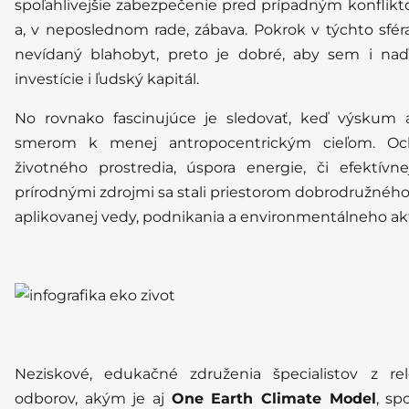
spoľahlivejšie zabezpečenie pred prípadným konflikt
a, v neposlednom rade, zábava. Pokrok v týchto sféra
nevídaný blahobyt, preto je dobré, aby sem i naďa
investície i ľudský kapitál.
No rovnako fascinujúce je sledovať, keď výskum 
smerom k menej antropocentrickým cieľom. Oc
životného prostredia, úspora energie, či efektívn
prírodnými zdrojmi sa stali priestorom dobrodružnéh
aplikovanej vedy, podnikania a environmentálneho ak
Neziskové, edukačné združenia špecialistov z r
odborov, akým je aj
One Earth Climate Model
, sp