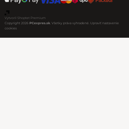
Vytvoril Shoptet Premium
Copyright 2026
PCexpres.sk
. Všetky práva vyhradené.
Upraviť nastavenie
cookies