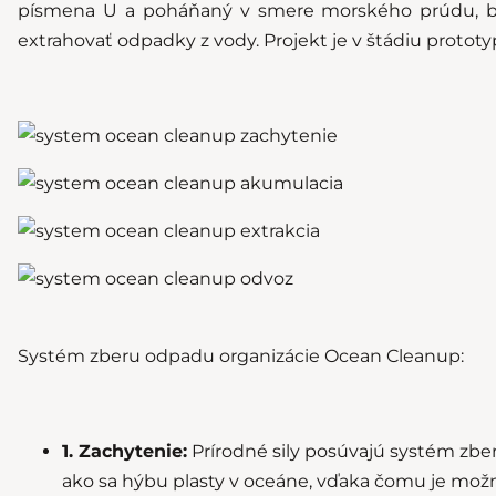
písmena U a poháňaný v smere morského prúdu, b
extrahovať odpadky z vody. Projekt je v štádiu prototy
Systém zberu odpadu organizácie Ocean Cleanup:
1. Zachytenie:
Prírodné sily posúvajú systém zbe
ako sa hýbu plasty v oceáne, vďaka čomu je možné