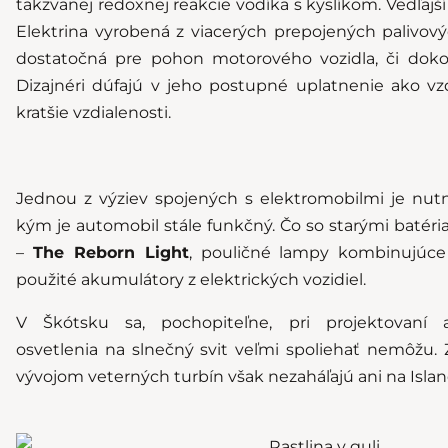
takzvanej redoxnej reakcie vodíka s kyslíkom. Vedľajší
Elektrina vyrobená z viacerých prepojených palivo
dostatočná pre pohon motorového vozidla, či doko
Dizajnéri dúfajú v jeho postupné uplatnenie ako v
kratšie vzdialenosti.
Jednou z výziev spojených s elektromobilmi je nut
kým je automobil stále funkčný. Čo so starými batériam
–
The Reborn Light
, pouličné lampy kombinujúce 
použité akumulátory z elektrických vozidiel.
V Škótsku sa, pochopiteľne, pri projektovaní a
osvetlenia na slnečný svit veľmi spoliehať nemôžu. 
vývojom veterných turbín však nezaháľajú ani na Islan