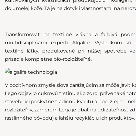
kultivovaných kvasniciach produkujúcich kolagén,
do umelej kože. Tá je na dotyk i vlastnosťami na nerozo
Transformovať na textilné vlákna a farbivá podmo
multidisciplinárni experti Algalife. Výsledkom sú
textilné látky, produkované pri nižšej spotrebe 
prísad a kompletne bio-rozložiteľné.
V pozitívnom zmysle slova zarážajúcim sa môže javiť k
Lego objavilo cukrovú trstinu ako zdroj práve takéhoto
stavebnici poskytne tradičnú kvalitu a hoci zrejme ne
rozložiteľný, zámerom Lega je dbať na udržateľnosť zd
rastlinného pôvodu) a ľahšiu recykláciu ich produktov.