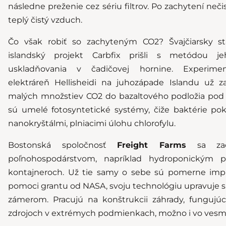
následne preženie cez sériu filtrov. Po zachytení neči
teplý čistý vzduch.
Čo však robiť so zachyteným CO2? Švajčiarsky s
islandský projekt Carbfix prišli s metódou 
uskladňovania v čadičovej hornine. Experime
elektráreň Hellisheidi na juhozápade Islandu už z
malých množstiev CO2 do bazaltového podložia po
sú
umelé fotosyntetické systémy
, čiže baktérie po
nanokryštálmi, plniacimi úlohu chlorofylu.
Bostonská spoločnosť
Freight Farms
sa zaob
poľnohospodárstvom, napríklad hydroponickým 
kontajneroch. Už tie samy o sebe sú pomerne impre
pomoci grantu od NASA, svoju technológiu upravuje s
zámerom. Pracujú na konštrukcii záhrady, fungujú
zdrojoch v extrémych podmienkach, možno i vo vesmí