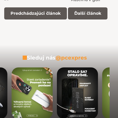
Predchádzajúci článok
Ďalší článok
Sleduj nás
@pcexpres