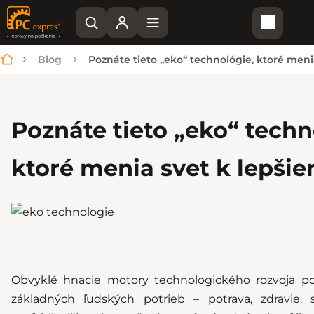
Nákupn
Blog
Poznáte tieto „eko“ technológie, ktoré men
Domov
Poznáte tieto „eko“ techn
ktoré menia svet k lepši
Obvyklé hnacie motory technologického rozvoja p
základných ľudských potrieb – potrava, zdravie, 