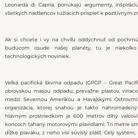
Leonarda di Capria, ponúkajú argumenty, inšpirác
všetkých nadšencov túžiacich prispieť k pozitívnym
Ak si chcete i vy na chvíľu oddýchnuť od pochm
budúcom osude našej planéty, tu je niekoľko 
technologických noviniek.
Veľká pacifická škvrna odpadu (GPGP – Great Pacif
obrovskou masou odpadu, prevažne plastov, víriac
medzi Severnou Amerikou a Havajskými Ostrovm
organizácia, ktorej snahou je takto nahromadený 
hlavným prostriedkom je 600 metrov dlhý valcovi
koncoch ťahaný motorovými plavidlami. Tri metre sm
dĺžke plaváku, z neho visí súvislý plášť. Celý systém