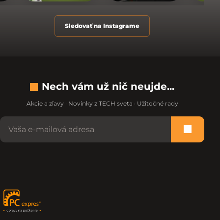
Sledovať na Instagrame
Nech vám už nič neujde...
Akcie a zľavy · Novinky z TECH sveta · Užitočné rady
Nevypĺňajte toto pole:
Prihlási
Zápätie