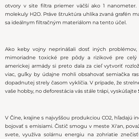
otvory v site filtra priemer väčší ako 1 nanometer.
molekuly H2O. Práve štruktúra uhlíka zvaná grafén má
sa ideálnym filtračným materiálom na tento účel.
Ako keby vojny neprinášali dosť iných problémov,
mimoriadne toxické pre pôdy a rizikové pre celý 
americkej armády si preto dala za cieľ vytvoriť rozlož
viac, guľky by údajne mohli obsahovať semiačka rast
dopadnutej strely časom vyklíčia. V prípade, že streln
vaše hobby, no deforestácia vás stále trápi, vyskúšajte
V Číne, krajine s najvyššou produkciou CO2, hľadajú in
bojovať s emisiami. Čistič smogu v meste Xi'an, pova
svete, využíva solárnu energiu na zohriatie znečisť