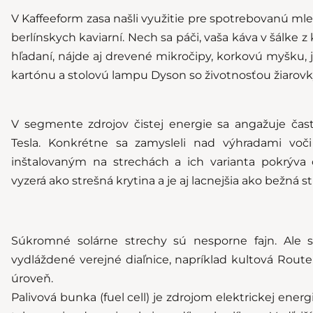
V Kaffeeform zasa našli využitie pre spotrebovanú mle
berlínskych kaviarní. Nech sa páči, vaša káva v šálke z 
hľadaní, nájde aj drevené mikročipy, korkovú myšku, 
kartónu a stolovú lampu Dyson so životnosťou žiarovk
V segmente zdrojov čistej energie sa angažuje čas
Tesla. Konkrétne sa zamysleli nad výhradami voč
inštalovaným na strechách a ich
varianta
pokrýva c
vyzerá ako strešná krytina a je aj lacnejšia ako bežná s
Súkromné solárne strechy sú nesporne fajn. Ale s
vydláždené verejné diaľnice, napríklad kultová
Route
úroveň.
Palivová bunka (fuel cell) je zdrojom elektrickej energ