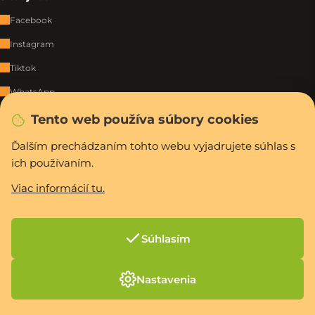
Facebook
Instagram
Tiktok
WhatsApp
Tento web používa súbory cookies
Rýchla a bezpečná platba
Ďalším prechádzaním tohto webu vyjadrujete súhlas s
ich používaním.
Viac informácií tu.
Vytvoril Shoptet Premium
Copyright 2026
PCexpres.sk
. Všetky práva vyhradené.
Upraviť nastavenie
cookies
Súhlasím
Nastavenia