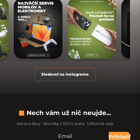
Sledovať na Instagrame
Nech vám už nič neujde...
Akcie a zľavy · Novinky z TECH sveta · Užitočné rady
Email
Nevypĺňajte toto pole:
Prihlásiť