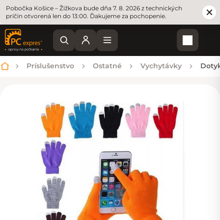
Pobočka Košice – Žižkova bude dňa 7. 8. 2026 z technických
príčin otvorená len do 13:00. Ďakujeme za pochopenie.
Nákupn
Príslušenstvo
Ostatné
Vychytávky
Dotyk
Domov