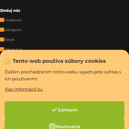
Sleduj nás
Facebook
Instagram
Tiktok
WhatsApp
Tento web používa súbory cookies
Rýchla a bezpečná platba
Ďalším prechádzaním tohto webu vyjadrujete súhlas s
ich používaním.
Viac informácií tu.
Vytvoril Shoptet Premium
Copyright 2026
PCexpres.sk
. Všetky práva vyhradené.
Upraviť nastavenie
cookies
Súhlasím
Nastavenia