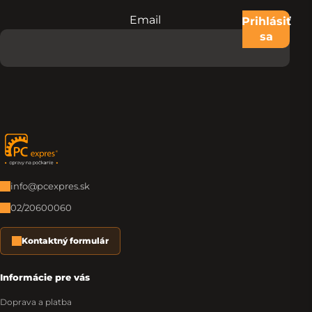
Email
Nevypĺňajte toto pole:
Prihlásiť
sa
Zápätie
info@pcexpres.sk
02/20600060
Kontaktný formulár
Informácie pre vás
Doprava a platba