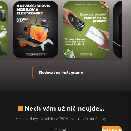
Sledovať na Instagrame
Nech vám už nič neujde...
Akcie a zľavy · Novinky z TECH sveta · Užitočné rady
Email
Nevypĺňajte toto pole:
Prihlásiť