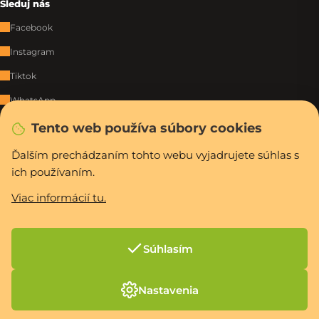
Sleduj nás
Facebook
Instagram
Tiktok
WhatsApp
Tento web používa súbory cookies
Rýchla a bezpečná platba
Ďalším prechádzaním tohto webu vyjadrujete súhlas s
ich používaním.
Viac informácií tu.
Vytvoril Shoptet Premium
Copyright 2026
PCexpres.sk
. Všetky práva vyhradené.
Upraviť nastavenie
cookies
Súhlasím
Nastavenia