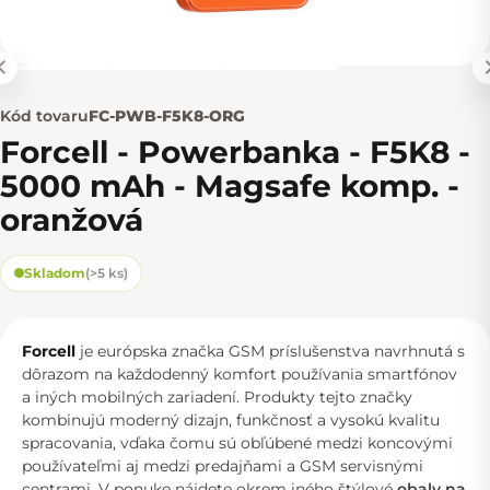
Kód tovaru
FC-PWB-F5K8-ORG
Forcell - Powerbanka - F5K8 -
5000 mAh - Magsafe komp. -
oranžová
Skladom
(
>5 ks
)
Forcell
je európska značka GSM príslušenstva navrhnutá s
dôrazom na každodenný komfort používania smartfónov
a iných mobilných zariadení. Produkty tejto značky
kombinujú moderný dizajn, funkčnosť a vysokú kvalitu
spracovania, vďaka čomu sú obľúbené medzi koncovými
používateľmi aj medzi predajňami a GSM servisnými
centrami. V ponuke nájdete okrem iného štýlové
obaly na