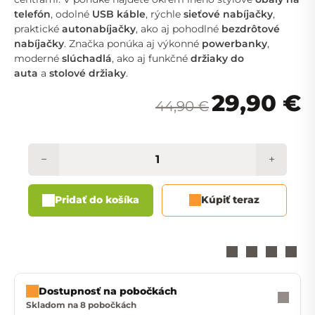
telefón
, odolné
USB káble
, rýchle
sieťové nabíjačky
,
praktické
autonabíjačky
, ako aj pohodlné
bezdrôtové
nabíjačky
. Značka ponúka aj výkonné
powerbanky
,
moderné
slúchadlá
, ako aj funkčné
držiaky do
auta
a
stolové držiaky
.
29,90 €
44,90 €
−
+
Pridať do košíka
Kúpiť teraz
Dostupnosť na pobočkách
Skladom na 8 pobočkách
Zavrieť