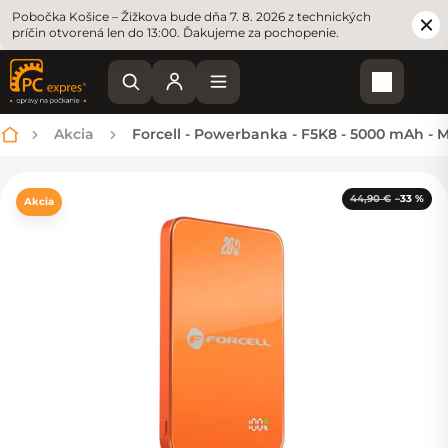
Pobočka Košice – Žižkova bude dňa 7. 8. 2026 z technických
príčin otvorená len do 13:00. Ďakujeme za pochopenie.
Nákupn
Akcia
Forcell - Powerbanka - F5K8 - 5000 mAh - 
Domov
44,90 €
–33 %
Akcia