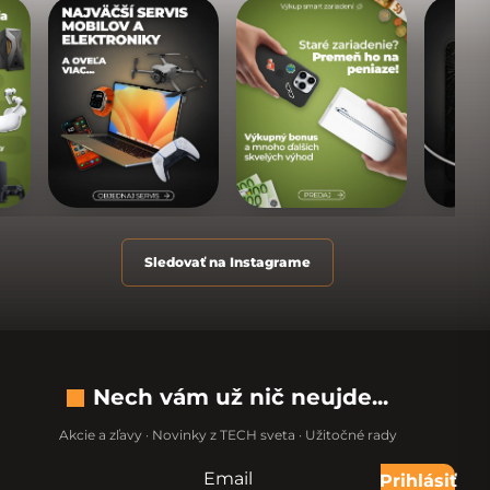
Sledovať na Instagrame
Nech vám už nič neujde...
Akcie a zľavy · Novinky z TECH sveta · Užitočné rady
Email
Nevypĺňajte toto pole:
Prihlásiť