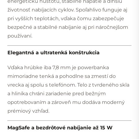
energetickú hustotu, stabilné napätie a dlhšiu
životnosť nabíjacích cyklov. Spoľahlivo funguje aj
pri vyšších teplotách, vďaka čomu zabezpečuje
bezpečné a stabilné nabíjanie aj pri náročnejšom
používaní.
Elegantná a ultratenká konštrukcia
Vďaka hrúbke iba 7,8 mm je powerbanka
mimoriadne tenká a pohodlne sa zmestí do
vrecka aj spolu s telefónom. Telo z tvrdeného skla
a hliníka chráni zariadenie pred bežným
opotrebovaním a zároveň mu dodáva moderný
prémiový vzhľad.
MagSafe a bezdrôtové nabíjanie až 15 W