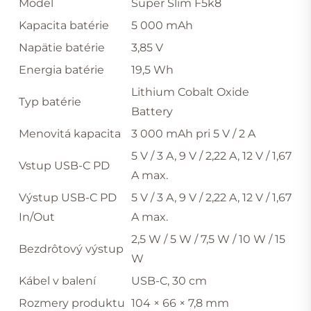
Model
Super Slim F5k8
Kapacita batérie
5 000 mAh
Napätie batérie
3,85 V
Energia batérie
19,5 Wh
Lithium Cobalt Oxide
Typ batérie
Battery
Menovitá kapacita
3 000 mAh pri 5 V / 2 A
5 V / 3 A, 9 V / 2,22 A, 12 V / 1,67
Vstup USB-C PD
A max.
Výstup USB-C PD
5 V / 3 A, 9 V / 2,22 A, 12 V / 1,67
In/Out
A max.
2,5 W / 5 W / 7,5 W / 10 W / 15
Bezdrôtový výstup
W
Kábel v balení
USB-C, 30 cm
Rozmery produktu
104 × 66 × 7,8 mm