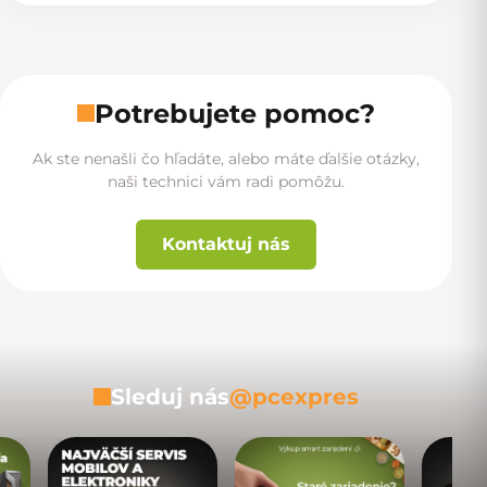
Potrebujete pomoc?
Ak ste nenašli čo hľadáte, alebo máte ďalšie otázky,
naši technici vám radi pomôžu.
Kontaktuj nás
Sleduj nás
@pcexpres