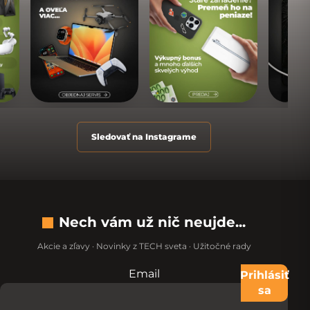
Sledovať na Instagrame
Nech vám už nič neujde...
Akcie a zľavy · Novinky z TECH sveta · Užitočné rady
Email
Nevypĺňajte toto pole:
Prihlásiť
sa