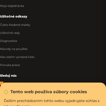
Moja objednávka
Užitočné odkazy
Často kladené otázky
Užitočné rady
Diagnostika
Návody na použitie
Ako zistím výrobné číslo
Ponuka práce
Sleduj nás
Facebook
Tento web používa súbory cookies
Instagram
Tiktok
Ďalším prechádzaním tohto webu vyjadrujete súhlas s