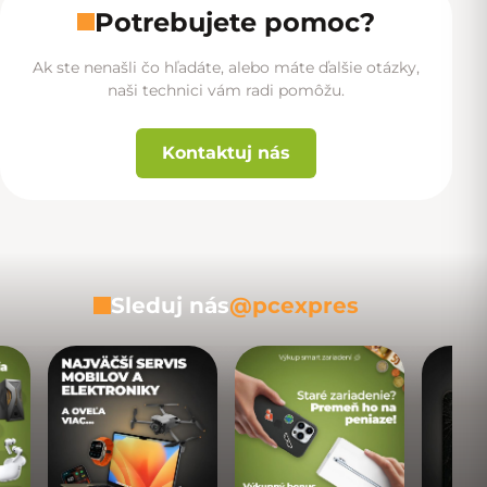
Potrebujete pomoc?
Ak ste nenašli čo hľadáte, alebo máte ďalšie otázky,
naši technici vám radi pomôžu.
Kontaktuj nás
Sleduj nás
@pcexpres