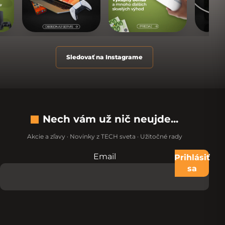
Sledovať na Instagrame
Nech vám už nič neujde...
Akcie a zľavy · Novinky z TECH sveta · Užitočné rady
Email
Nevypĺňajte toto pole:
Prihlásiť
sa