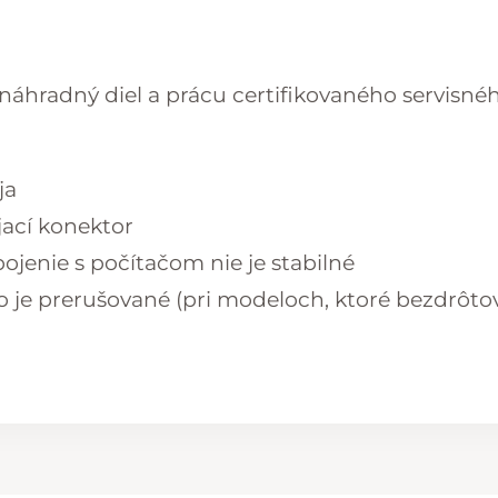
áhradný diel a prácu certifikovaného servisné
ja
ací konektor
pojenie s počítačom nie je stabilné
o je prerušované (pri modeloch, ktoré bezdrôto