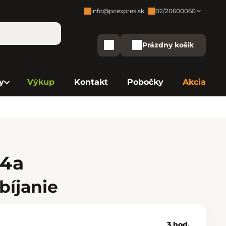
info@pcexpres.sk
02/20600060
Zákaznícka podpora:
Prázdny košík
Nákupný košík
Bratislava - Centrála
02/20 60 00 60
y
Výkup
Kontakt
Pobočky
Akcia
Bratislava - Avion
02/20 60 00 61
Bratislava - Aupark
02/20 60 00 63
Bratislava - Central
02/20 60 00 84
Bratislava - Eurovea
02/20 60 00 75
 4a
B. Bystrica - Europa
02/20 60 00 81
bíjanie
Košice - Aupark
02/20 60 00 66
3 hod.