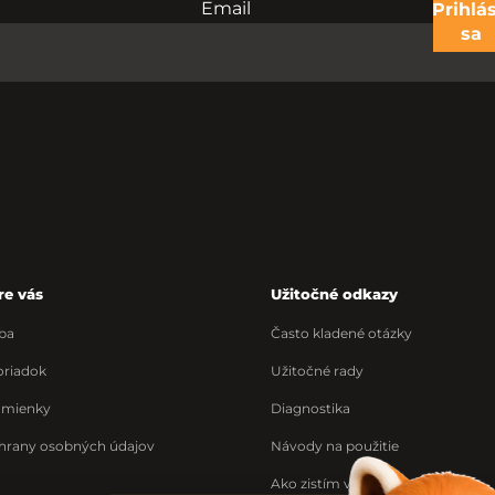
Email
Nevypĺňajte toto pole:
Prihlás
sa
re vás
Užitočné odkazy
ba
Často kladené otázky
riadok
Užitočné rady
dmienky
Diagnostika
hrany osobných údajov
Návody na použitie
Ako zistím výrobné číslo