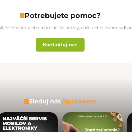
Potrebujete pomoc?
li čo hľadáte, alebo máte ďalšie otázky, naši technici vám radi 
Kontaktuj nás
Sleduj nás
@pcexpres