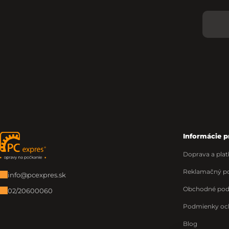
Informácie p
Zápätie
Doprava a plat
Reklamačný po
info@pcexpres.sk
Obchodné po
02/20600060
Podmienky oc
Blog