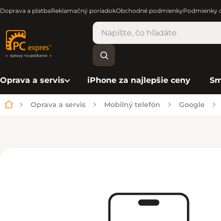
Doprava a platba
Reklamačný poriadok
Obchodné podmienky
Podmienky o
Oprava a servis
iPhone za najlepšie ceny
Sm
Oprava a servis
Mobilný telefón
Google
Domov