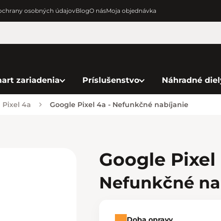
chrany osobných údajov
Blog
O nás
Moja objednávka
art zariadenia
Príslušenstvo
Náhradné diel
Pixel 4a
Google Pixel 4a - Nefunkčné nabíjanie
Google Pixel
Nefunkčné na
Doba opravy