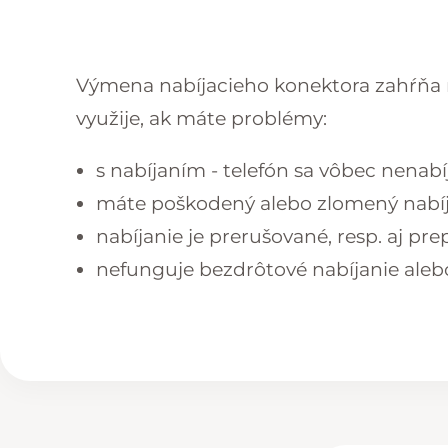
Výmena nabíjacieho konektora zahŕňa n
využije, ak máte problémy:
s nabíjaním - telefón sa vôbec nenabí
máte poškodený alebo zlomený nabíj
nabíjanie je prerušované, resp. aj pre
nefunguje bezdrôtové nabíjanie aleb