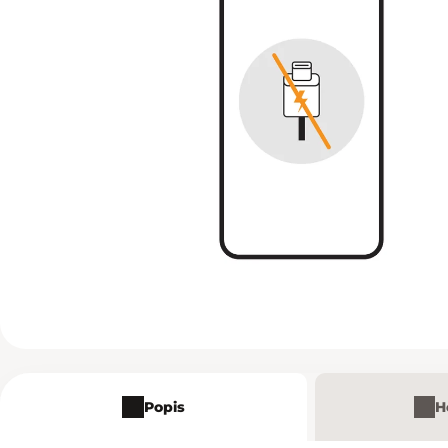
Popis
H