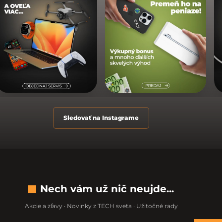
Sledovať na Instagrame
Nech vám už nič neujde...
Akcie a zľavy · Novinky z TECH sveta · Užitočné rady