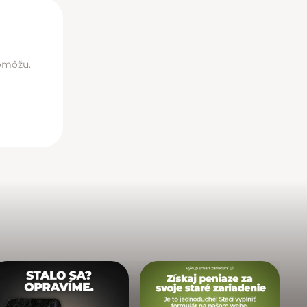
pomôžu.