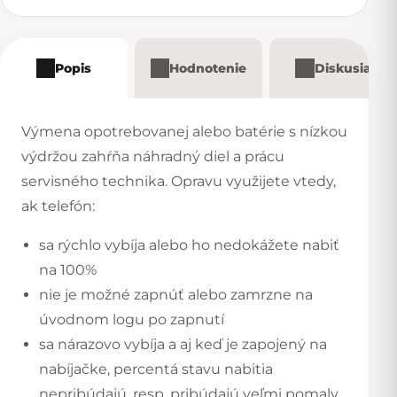
Popis
Hodnotenie
Diskusia
Výmena opotrebovanej alebo batérie s nízkou
výdržou zahŕňa náhradný diel a prácu
servisného technika. Opravu využijete vtedy,
ak telefón:
sa rýchlo vybíja alebo ho nedokážete nabiť
na 100%
nie je možné zapnúť alebo zamrzne na
úvodnom logu po zapnutí
sa nárazovo vybíja a aj keď je zapojený na
nabíjačke, percentá stavu nabitia
nepribúdajú, resp. pribúdajú veľmi pomaly,