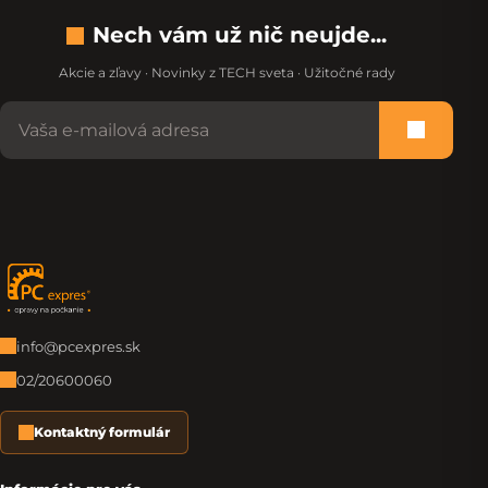
Nech vám už nič neujde...
Akcie a zľavy · Novinky z TECH sveta · Užitočné rady
Nevypĺňajte toto pole:
Prihlási
Zápätie
info@pcexpres.sk
02/20600060
Kontaktný formulár