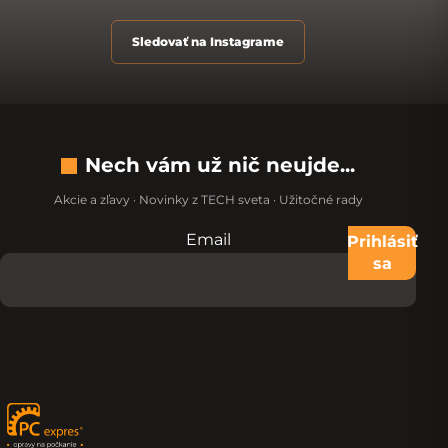
Sledovať na Instagrame
Nech vám už nič neujde...
Akcie a zľavy · Novinky z TECH sveta · Užitočné rady
Email
Nevypĺňajte toto pole:
Prihlásiť
sa
Zápätie