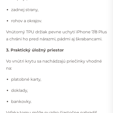
zadnej strany,
rohov a okrajov.
Vnútorný TPU držiak pevne uchytí iPhone 7/8 Plus
a chráni ho pred nárazmi, pádmi aj škrabancami.
3. Praktický úložný priestor
Vo vnútri krytu sa nachádzajú priečinky vhodné
na:
platobné karty,
doklady,
bankovky.
Vďaka tomu môže puzdro čiastočne nahradiť