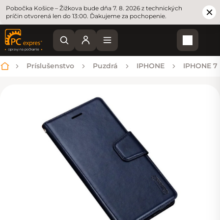
Pobočka Košice – Žižkova bude dňa 7. 8. 2026 z technických
príčin otvorená len do 13:00. Ďakujeme za pochopenie.
Nákupn
Príslušenstvo
Puzdrá
IPHONE
IPHONE 7 
Domov