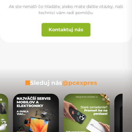
Ak ste nenašli čo hľadáte, alebo máte ďalšie otázky, naši
technici vám radi pomôžu.
Kontaktuj nás
Sleduj nás
@pcexpres