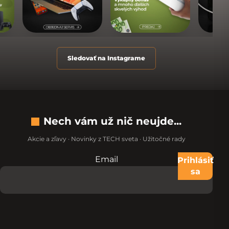
Sledovať na Instagrame
Nech vám už nič neujde...
Akcie a zľavy · Novinky z TECH sveta · Užitočné rady
Email
Nevypĺňajte toto pole:
Prihlásiť
sa