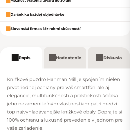
Možnosť vrátenia tovaru do 30 dní
Darček ku každej objednávke
Slovenská firma s 15+ rokmi skúseností
Popis
Hodnotenie
Diskusia
Knižkové puzdro Hanman Mill je spojením nielen
prvotriednej ochrany pre váš smartfón, ale aj
elegancie, multifunkčnosti a praktickosti. Vďaka
jeho nezameniteľným vlastnostiam patrí medzi
top najvyhľadávanejšie knižkové obaly. Doprajte si
100% ochranu a luxusné prevedenie v jednom pre
vaše zariadenie.