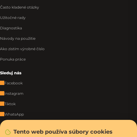
Často kladené otázky
Užitočné rady
Diagnostika
Návody na použitie
Ako zistím výrobné číslo
Ponuka práce
Sleduj nás
Facebook
Instagram
Tiktok
WhatsApp
Tento web používa súbory cookies
Rýchla a bezpečná platba