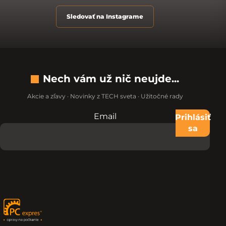
Sledovať na Instagrame
Nech vám už nič neujde...
Akcie a zľavy · Novinky z TECH sveta · Užitočné rady
Email
Nevypĺňajte toto pole:
Prihlásiť
sa
Zápätie