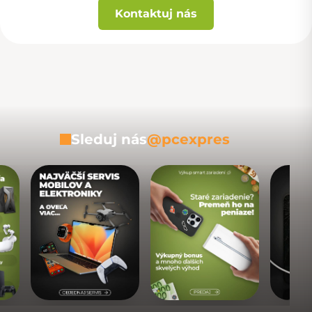
Kontaktuj nás
Sleduj nás
@pcexpres