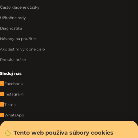
Často kladené otázky
Užitočné rady
Diagnostika
Návody na použitie
Ako zistím výrobné číslo
Ponuka práce
Sleduj nás
Facebook
Instagram
Tiktok
WhatsApp
Tento web používa súbory cookies
Rýchla a bezpečná platba