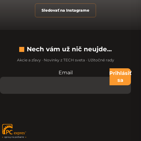
Sledovať na Instagrame
Nech vám už nič neujde...
Akcie a zľavy · Novinky z TECH sveta · Užitočné rady
Email
Nevypĺňajte toto pole:
Prihlásiť
sa
Zápätie