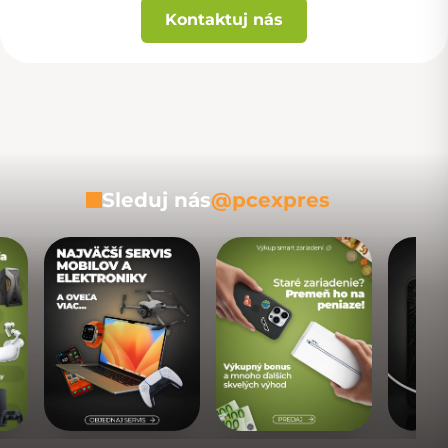
Kontaktuj nás
Sleduj nás
@pcexpres