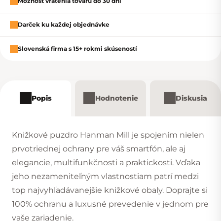
Možnosť vrátenia tovaru do 30 dní
Darček ku každej objednávke
Slovenská firma s 15+ rokmi skúseností
Popis
Hodnotenie
Diskusia
Knižkové puzdro Hanman Mill je spojením nielen
prvotriednej ochrany pre váš smartfón, ale aj
elegancie, multifunkčnosti a praktickosti. Vďaka
jeho nezameniteľným vlastnostiam patrí medzi
top najvyhľadávanejšie knižkové obaly. Doprajte si
100% ochranu a luxusné prevedenie v jednom pre
vaše zariadenie.