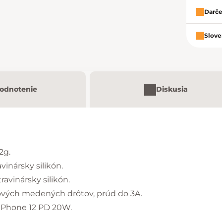
Darče
Slove
odnotenie
Diskusia
2g.
avinársky silikón.
ravinársky silikón.
ilových medených drôtov, prúd do 3A.
 iPhone 12 PD 20W.