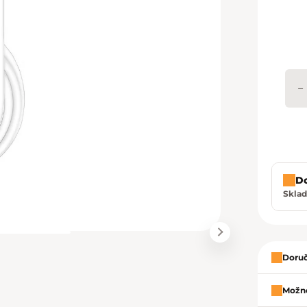
−
D
Skla
Zavrie
Doruč
Možno