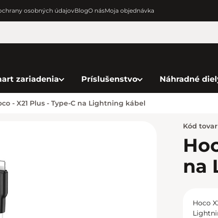
chrany osobných údajov
Blog
O nás
Moja objednávka
art zariadenia
Príslušenstvo
Náhradné diel
co - X21 Plus - Type-C na Lightning kábel
Kód tova
Hoc
na 
Hoco X2
Lightni