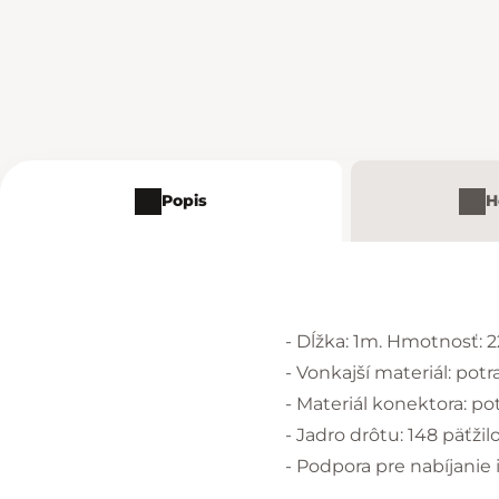
Popis
H
- Dĺžka: 1m. Hmotnosť: 2
- Vonkajší materiál: potr
- Materiál konektora: pot
- Jadro drôtu: 148 päťž
- Podpora pre nabíjanie