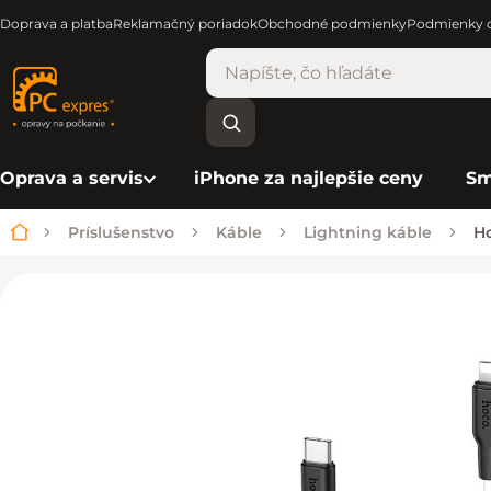
Doprava a platba
Reklamačný poriadok
Obchodné podmienky
Podmienky o
Oprava a servis
iPhone za najlepšie ceny
Sm
Príslušenstvo
Káble
Lightning káble
Ho
Domov