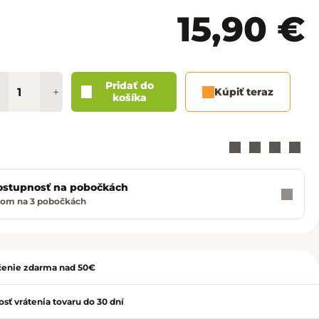
Košice - Optima
02/20 60 00 72
15,90 €
Košice - Žižkova 13
02/20 60 00 88
Martin - TULIP
02/20 60 00 77
Pridať do
+
Kúpiť teraz
košíka
Nitra - MLYNY
02/20 60 00 67
Poprad - Forum
02/20 60 00 71
Prešov - Eperia
02/20 60 00 70
ostupnosť na pobočkách
dom na 3 pobočkách
Prievidza - Korzo
02/20 60 00 82
ť
Trenčín - Laugaricio
02/20 60 00 80
enie zdarma nad 50€
Trnava - City Arena
02/20 60 00 69
sť vrátenia tovaru do 30 dní
Žilina - Aupark
02/20 60 00 74