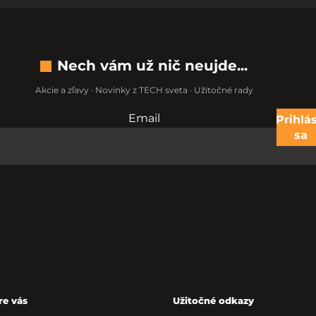
Nech vám už nič neujde...
Akcie a zľavy · Novinky z TECH sveta · Užitočné rady
Email
Nevypĺňajte toto pole:
Prihlás
sa
re vás
Užitočné odkazy