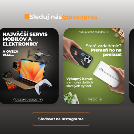
Sleduj nás
@pcexpres
Sledovať na Instagrame