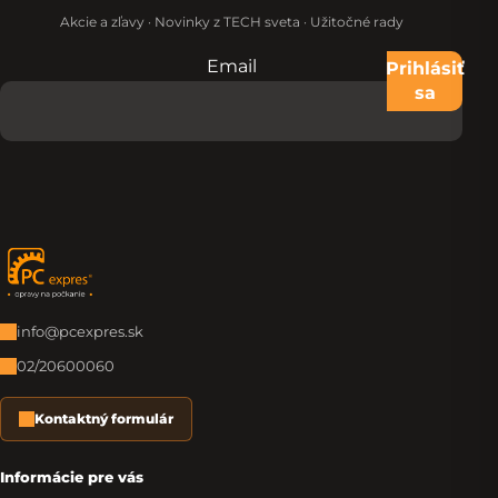
Akcie a zľavy · Novinky z TECH sveta · Užitočné rady
Email
Nevypĺňajte toto pole:
Prihlásiť
sa
Zápätie
info@pcexpres.sk
02/20600060
Kontaktný formulár
Informácie pre vás