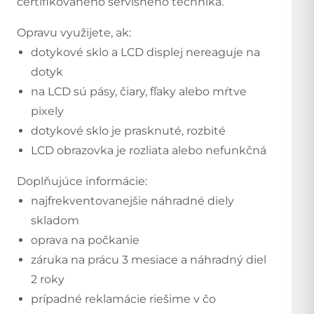
certifikovaného servisného technika.
Opravu využijete, ak:
dotykové sklo a LCD displej nereaguje na
dotyk
na LCD sú pásy, čiary, fľaky alebo mŕtve
pixely
dotykové sklo je prasknuté, rozbité
LCD obrazovka je rozliata alebo nefunkčná
Doplňujúce informácie:
najfrekventovanejšie náhradné diely
skladom
oprava na počkanie
záruka na prácu 3 mesiace a náhradný diel
2 roky
prípadné reklamácie riešime v čo