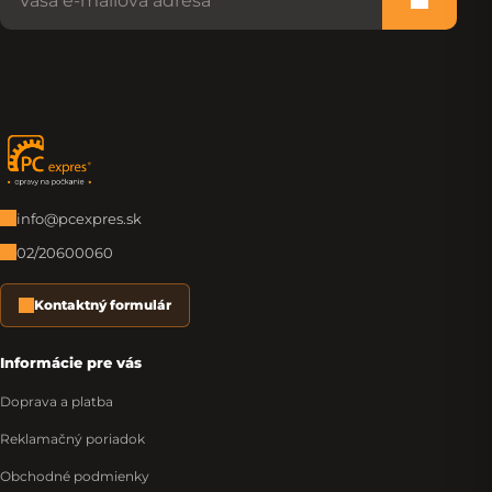
Prihlási
Zápätie
info@pcexpres.sk
02/20600060
Kontaktný formulár
Informácie pre vás
Doprava a platba
Reklamačný poriadok
Obchodné podmienky