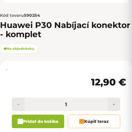
Kód tovaru
590254
Huawei P30 Nabíjací konektor
- komplet
Na objednávku
-
12,90 €
−
+
Pridať do košíka
Kúpiť teraz