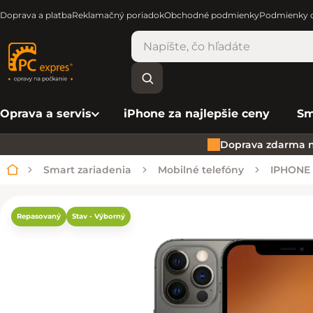
Doprava a platba
Reklamačný poriadok
Obchodné podmienky
Podmienky o
Oprava a servis
iPhone za najlepšie ceny
Sm
Doprava zdarma n
Smart zariadenia
Mobilné telefóny
IPHONE
Domov
Repasovaný
Stav - Výborný