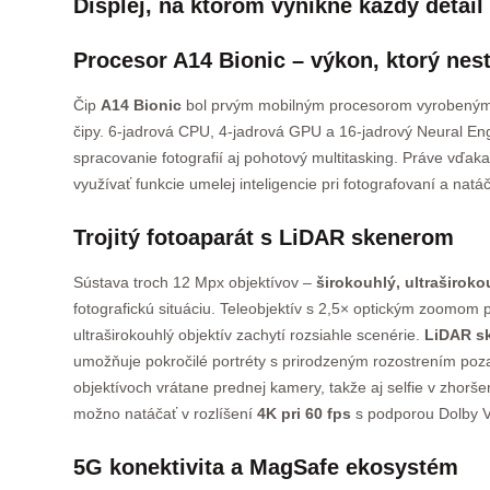
Displej, na ktorom vynikne každý detail
Procesor A14 Bionic – výkon, ktorý nes
Čip
A14 Bionic
bol prvým mobilným procesorom vyrobeným 
čipy. 6-jadrová CPU, 4-jadrová GPU a 16-jadrový Neural Eng
spracovanie fotografií aj pohotový multitasking. Práve vďa
využívať funkcie umelej inteligencie pri fotografovaní a natá
Trojitý fotoaparát s LiDAR skenerom
Sústava troch 12 Mpx objektívov –
širokouhlý, ultraširoko
fotografickú situáciu. Teleobjektív s 2,5× optickým zoomom pri
ultraširokouhlý objektív zachytí rozsiahle scenérie.
LiDAR s
umožňuje pokročilé portréty s prirodzeným rozostrením po
objektívoch vrátane prednej kamery, takže aj selfie v zhor
možno natáčať v rozlíšení
4K pri 60 fps
s podporou Dolby V
5G konektivita a MagSafe ekosystém