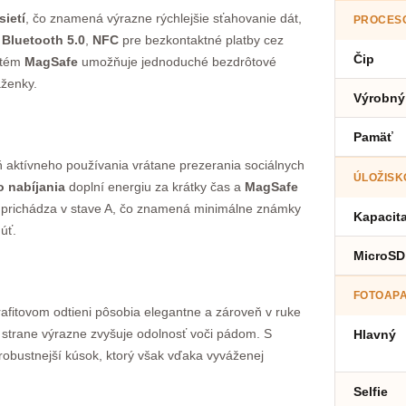
sietí
, čo znamená výrazne rýchlejšie sťahovanie dát,
PROCES
,
Bluetooth 5.0
,
NFC
pre bezkontaktné platby cez
Čip
stém
MagSafe
umožňuje jednoduché bezdrôtové
aženky.
Výrobný
Pamäť
 aktívneho používania vrátane prezerania sociálnych
ÚLOŽISK
o nabíjania
doplní energiu za krátky čas a
MagSafe
n prichádza v stave A, čo znamená minimálne známky
Kapacit
úť.
MicroSD
FOTOAP
afitovom odtieni pôsobia elegantne a zároveň v ruke
strane výrazne zvyšuje odolnosť voči pádom. S
Hlavný
obustnejší kúsok, ktorý však vďaka vyváženej
Selfie