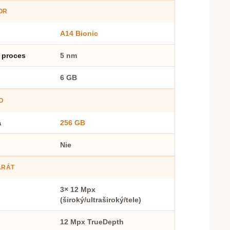
OR
A14 Bionic
 proces
5 nm
6 GB
O
a
256 GB
Nie
ARÁT
3× 12 Mpx
(široký/ultraširoký/tele)
12 Mpx TrueDepth