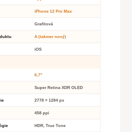
iPhone 12 Pro Max
Grafitová
oduktu
A (takmer nový)
iOS
6,7"
Super Retina XDR OLED
ie
2778 × 1284 px
458 ppi
ógie
HDR, True Tone