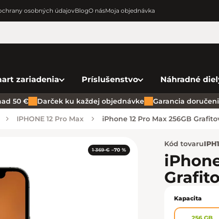
chrany osobných údajov
Blog
O nás
Moja objednávka
art zariadenia
Príslušenstvo
Náhradné diel
ad 50 €
Darček ku každej objednávke
Garancia doručenia
IPHONE 12 Pro Max
iPhone 12 Pro Max 256GB Grafitov
Kód tovaru
IPH
1 369 €
–70 %
iPhone
Grafito
Kapacita
256 GB