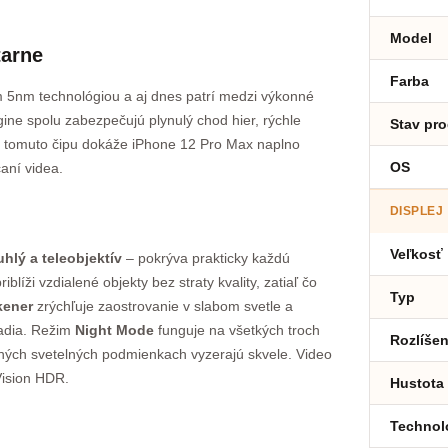
Model
tarne
Farba
5nm technológiou a aj dnes patrí medzi výkonné
ine spolu zabezpečujú plynulý chod hier, rýchle
Stav pr
ka tomuto čipu dokáže iPhone 12 Pro Max naplno
OS
čaní videa.
DISPLEJ
Veľkosť
uhlý a teleobjektív
– pokrýva prakticky každú
blíži vzdialené objekty bez straty kvality, zatiaľ čo
Typ
kener
zrýchľuje zaostrovanie v slabom svetle a
zadia. Režim
Night Mode
funguje na všetkých troch
Rozlíšen
šených svetelných podmienkach vyzerajú skvele. Video
ision HDR.
Hustota
Technol