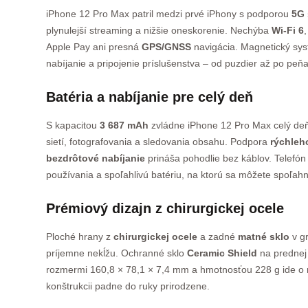
iPhone 12 Pro Max patril medzi prvé iPhony s podporou
5G 
plynulejší streaming a nižšie oneskorenie. Nechýba
Wi-Fi 6
Apple Pay ani presná
GPS/GNSS
navigácia. Magnetický sy
nabíjanie a pripojenie príslušenstva – od puzdier až po peň
Batéria a nabíjanie pre celý deň
S kapacitou
3 687 mAh
zvládne iPhone 12 Pro Max celý deň
sietí, fotografovania a sledovania obsahu. Podpora
rýchleh
bezdrôtové nabíjanie
prináša pohodlie bez káblov. Telefó
používania a spoľahlivú batériu, na ktorú sa môžete spoľahn
Prémiový dizajn z chirurgickej ocele
Ploché hrany z
chirurgickej ocele
a zadné
matné sklo
v gr
príjemne nekĺžu. Ochranné sklo
Ceramic Shield
na prednej 
rozmermi 160,8 × 78,1 × 7,4 mm a hmotnosťou 228 g ide o r
konštrukcii padne do ruky prirodzene.