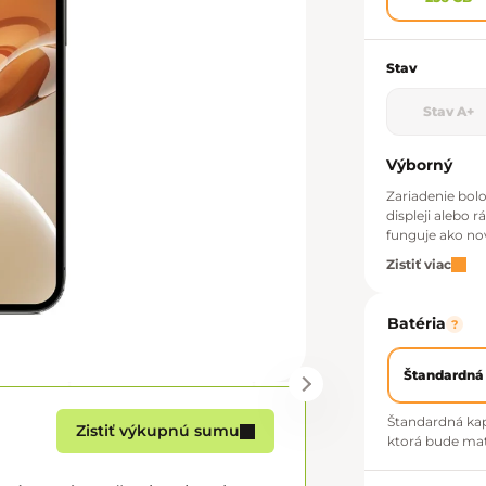
Stav
Stav A+
Výborný
Zariadenie bol
displeji alebo 
funguje ako no
Zistiť viac
Batéria
?
Štandardná
Štandardná kap
Zistiť výkupnú sumu
ktorá bude mať