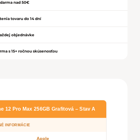
zdarma nad 50€
Zavrieť
enia tovaru do 14 dní
aždej objednávke
irma s 15+ ročnou skúsenosťou
e 12 Pro Max 256GB Grafitová – Stav A
É INFORMÁCIE
Apple