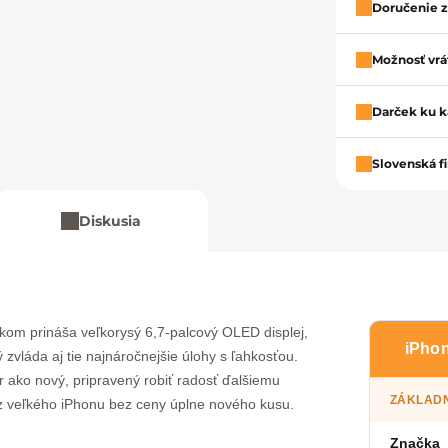
Doručenie 
Možnosť vrát
Darček ku k
Slovenská f
Diskusia
kom prináša veľkorysý 6,7-palcový OLED displej,
iPhon
ý zvláda aj tie najnáročnejšie úlohy s ľahkosťou.
r ako nový, pripravený robiť radosť ďalšiemu
ZÁKLADN
ok z veľkého iPhonu bez ceny úplne nového kusu.
Značka