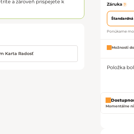
ríte a zároveň prispejete k
Záruka
?
Štandardná
Ponúkame možno
Možnosti d
im Karta Radosť
Položka bo
Dostupno
Momentálne ni