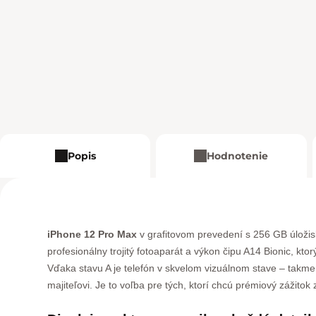
Popis
Hodnotenie
iPhone 12 Pro Max
v grafitovom prevedení s 256 GB úložis
profesionálny trojitý fotoaparát a výkon čipu A14 Bionic, ktor
Vďaka stavu A je telefón v skvelom vizuálnom stave – takme
majiteľovi. Je to voľba pre tých, ktorí chcú prémiový zážit