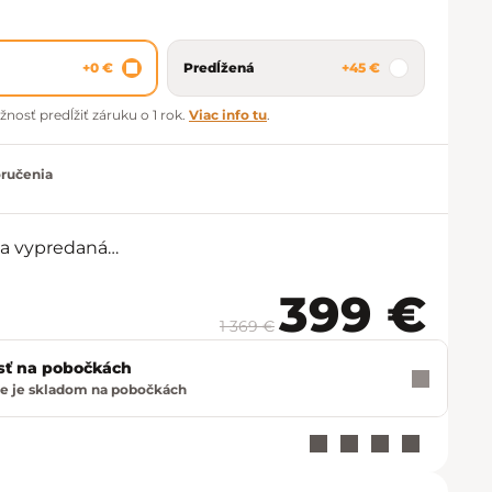
+0 €
Predĺžená
+45 €
sť predĺžiť záruku o 1 rok.
Viac info tu
.
oručenia
la vypredaná…
399 €
1 369 €
Jednot
sť na pobočkách
e je skladom na pobočkách