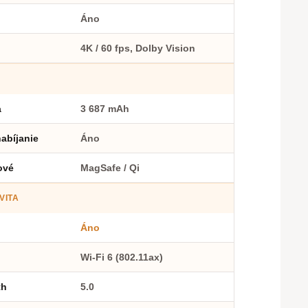
Áno
4K / 60 fps, Dolby Vision
a
3 687 mAh
abíjanie
Áno
ové
MagSafe / Qi
VITA
Áno
Wi-Fi 6 (802.11ax)
th
5.0