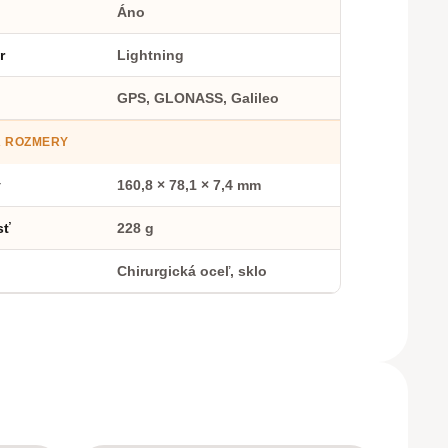
Áno
r
Lightning
GPS, GLONASS, Galileo
A ROZMERY
y
160,8 × 78,1 × 7,4 mm
sť
228 g
Chirurgická oceľ, sklo