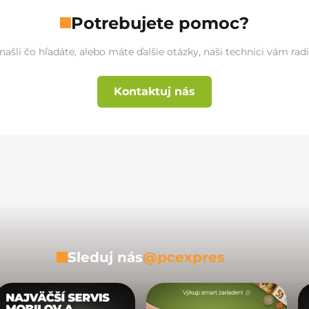
Potrebujete pomoc?
našli čo hľadáte, alebo máte ďalšie otázky, naši technici vám ra
Kontaktuj nás
Sleduj nás
@pcexpres