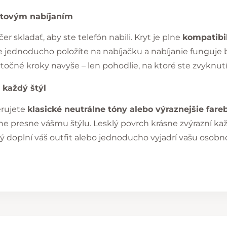
ôtovým nabíjaním
r skladať, aby ste telefón nabili. Kryt je plne
kompatibi
e jednoducho položíte na nabíjačku a nabíjanie funguje
očné kroky navyše – len pohodlie, na ktoré ste zvyknutí
 každý štýl
erujete
klasické neutrálne tóny alebo výraznejšie fare
ne presne vášmu štýlu. Lesklý povrch krásne zvýrazní kaž
ý doplní váš outfit alebo jednoducho vyjadrí vašu osobno