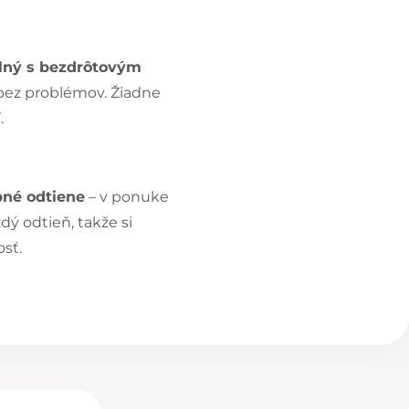
lný s bezdrôtovým
 bez problémov. Žiadne
.
bné odtiene
– v ponuke
dý odtieň, takže si
sť.