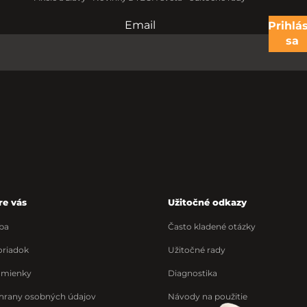
Email
Nevypĺňajte toto pole:
Prihlás
sa
re vás
Užitočné odkazy
ba
Často kladené otázky
riadok
Užitočné rady
dmienky
Diagnostika
hrany osobných údajov
Návody na použitie