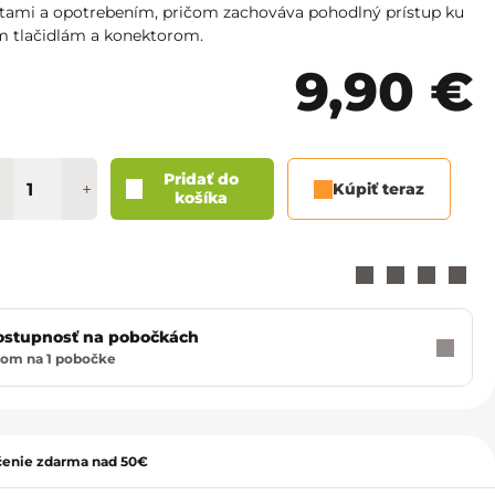
Košice - Optima
02/20 60 00 72
otami a opotrebením, pričom zachováva pohodlný prístup ku
m tlačidlám a konektorom.
Košice - Žižkova 13
02/20 60 00 88
9,90 €
Martin - TULIP
02/20 60 00 77
Nitra - MLYNY
02/20 60 00 67
Pridať do
+
Kúpiť teraz
košíka
Poprad - Forum
02/20 60 00 71
Prešov - Eperia
02/20 60 00 70
Prievidza - Korzo
02/20 60 00 82
ostupnosť na pobočkách
om na 1 pobočke
ť
Trenčín - Laugaricio
02/20 60 00 80
Trnava - City Arena
02/20 60 00 69
enie zdarma nad 50€
Žilina - Aupark
02/20 60 00 74