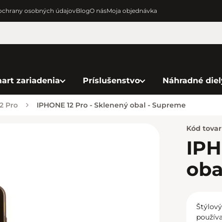
chrany osobných údajov
Blog
O nás
Moja objednávka
art zariadenia
Príslušenstvo
Náhradné diel
2 Pro
IPHONE 12 Pro - Sklenený obal - Supreme
Kód tova
IPH
oba
Štýlový
používa