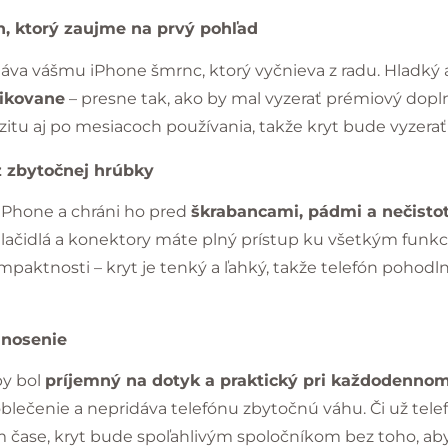
h, ktorý zaujme na prvý pohľad
áva vášmu iPhone šmrnc, ktorý vyčnieva z radu. Hladký a
tikovane
– presne tak, ako by mal vyzerať prémiový dopl
zitu aj po mesiacoch používania, takže kryt bude vyzera
z zbytočnej hrúbky
iPhone a chráni ho pred
škrabancami, pádmi a nečisto
tlačidlá a konektory máte plný prístup ku všetkým funk
aktnosti – kryt je tenký a ľahký, takže telefón pohodlne
nosenie
by bol
príjemný na dotyk a praktický pri každodenno
blečenie a nepridáva telefónu zbytočnú váhu. Či už telef
 čase, kryt bude spoľahlivým spoločníkom bez toho, aby