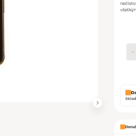
nečist
všetký
−
D
Sklad
Zavrie
Doruč