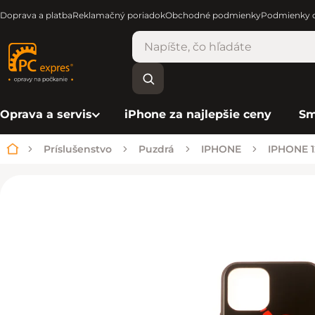
Doprava a platba
Reklamačný poriadok
Obchodné podmienky
Podmienky o
Oprava a servis
iPhone za najlepšie ceny
Sm
Príslušenstvo
Puzdrá
IPHONE
IPHONE 1
Domov