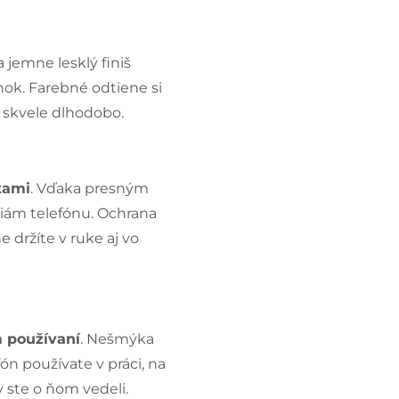
 jemne lesklý finiš
nok. Farebné odtiene si
ť skvele dlhodobo.
tami
. Vďaka presným
ciám telefónu. Ochrana
 držíte v ruke aj vo
m používaní
. Nešmýka
ón používate v práci, na
 ste o ňom vedeli.