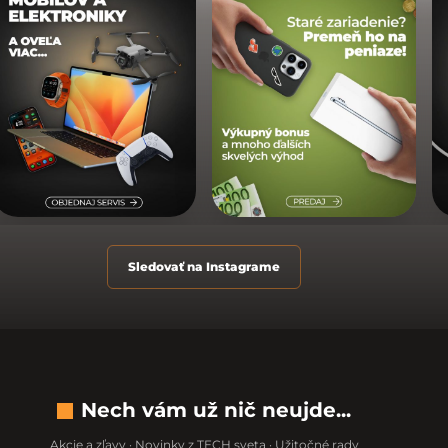
Sledovať na Instagrame
Nech vám už nič neujde...
Akcie a zľavy · Novinky z TECH sveta · Užitočné rady