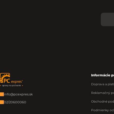
Informácie p
Zápätie
Doprava a plat
Reklamačný po
info@pcexpres.sk
Obchodné po
02/20600060
Podmienky oc