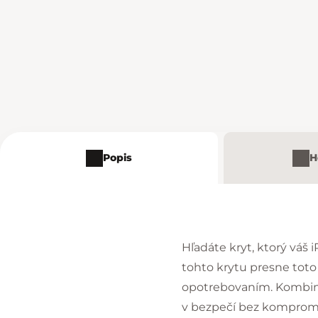
Popis
H
Hľadáte kryt, ktorý váš
tohto krytu presne tot
opotrebovaním. Kombiná
v bezpečí bez kompromi