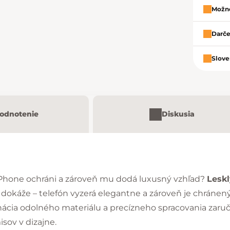
Možno
Darče
Slove
odnotenie
Diskusia
 iPhone ochráni a zároveň mu dodá luxusný vzhľad?
Lesk
o dokáže – telefón vyzerá elegantne a zároveň je chrán
cia odolného materiálu a precízneho spracovania zaruč
sov v dizajne.