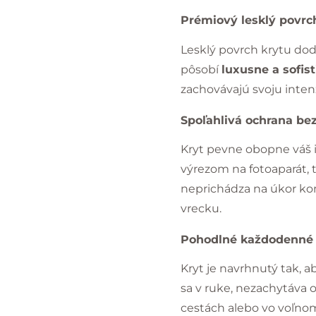
Prémiový lesklý povrc
Lesklý povrch krytu dod
pôsobí
luxusne a sofis
zachovávajú svoju inten
Spoľahlivá ochrana be
Kryt pevne obopne váš 
výrezom na fotoaparát, 
neprichádza na úkor komp
vrecku.
Pohodlné každodenné 
Kryt je navrhnutý tak, a
sa v ruke, nezachytáva o
cestách alebo vo voľnom