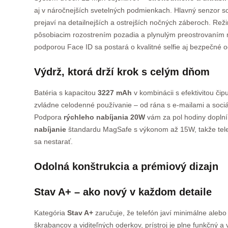
aj v náročnejších svetelných podmienkach. Hlavný senzor s
prejaví na detailnejších a ostrejších nočných záberoch. Re
pôsobiacim rozostrením pozadia a plynulým preostrovaním
podporou Face ID sa postará o kvalitné selfie aj bezpečné
Výdrž, ktorá drží krok s celým dňom
Batéria s kapacitou
3227 mAh
v kombinácii s efektivitou č
zvládne celodenné používanie – od rána s e-mailami a sociá
Podpora
rýchleho nabíjania 20W
vám za pol hodiny doplní
nabíjanie
štandardu MagSafe s výkonom až 15W, takže telefó
sa nestarať.
Odolná konštrukcia a prémiový dizajn
Stav A+ – ako nový v každom detaile
Kategória
Stav A+
zaručuje, že telefón javí minimálne alebo
škrabancov a viditeľných oderkov, prístroj je plne funkčný 