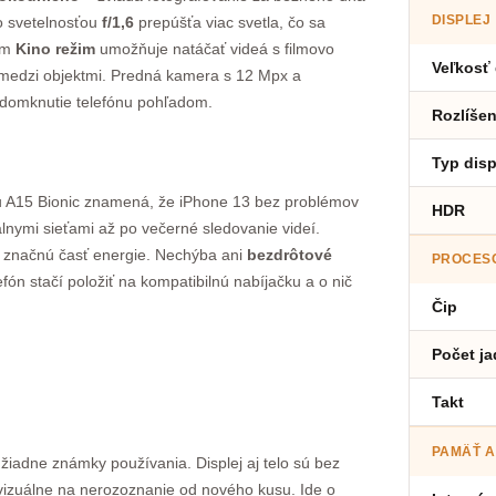
DISPLEJ
o svetelnosťou
f/1,6
prepúšťa viac svetla, čo sa
žim
Kino režim
umožňuje natáčať videá s filmovo
Veľkosť 
 medzi objektmi. Predná kamera s 12 Mpx a
 odomknutie telefónu pohľadom.
Rozlíšen
Typ disp
ipu A15 Bionic znamená, že iPhone 13 bez problémov
HDR
lnymi sieťami až po večerné sledovanie videí.
 značnú časť energie. Nechýba ani
bezdrôtové
PROCES
n stačí položiť na kompatibilnú nabíjačku a o nič
Čip
Počet ja
Takt
PAMÄŤ A
 žiadne známky používania. Displej aj telo sú bez
a vizuálne na nerozoznanie od nového kusu. Ide o