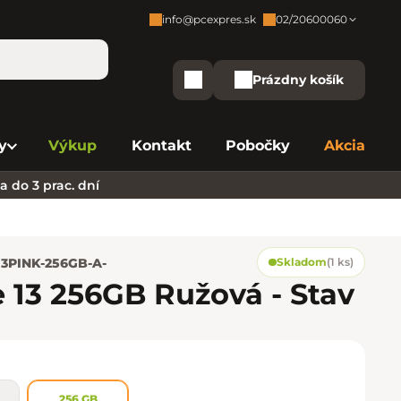
info@pcexpres.sk
02/20600060
Zákaznícka podpora:
Prázdny košík
Nákupný košík
Bratislava - Centrála
02/20 60 00 60
y
Výkup
Kontakt
Pobočky
Akcia
Bratislava - Avion
02/20 60 00 61
 do 3 prac. dní
Bratislava - Aupark
02/20 60 00 63
Bratislava - Central
02/20 60 00 84
13PINK-256GB-A-
Skladom
(
1 ks
)
Bratislava - Eurovea
02/20 60 00 75
 13 256GB Ružová - Stav
B. Bystrica - Europa
02/20 60 00 81
Košice - Aupark
02/20 60 00 66
256 GB