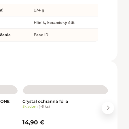
sť
174 g
Hliník, keramický štít
čenie
Face ID
PHONE
Crystal ochranná fólia
Skladom
(
>5 ks
)
Ďalší pr
14,90 €