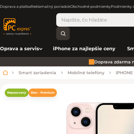
Doprava a platba
Reklamačný poriadok
Obchodné podmienky
Podmienky o
Oprava a servis
iPhone za najlepšie ceny
Sm
Doprava zdarma n
Smart zariadenia
Mobilné telefóny
IPHONE
Domov
Repasovaný
Stav - Premium