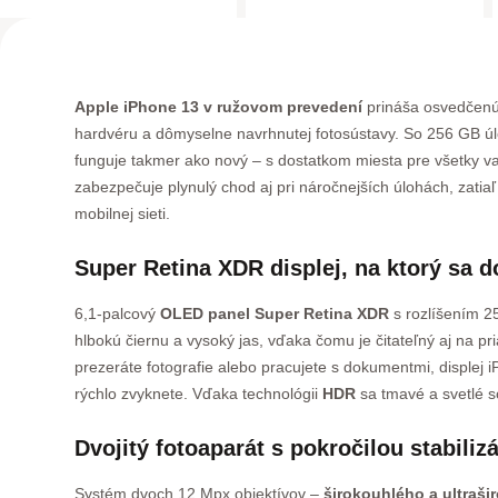
Apple iPhone 13 v ružovom prevedení
prináša osvedčenú
hardvéru a dômyselne navrhnutej fotosústavy. So 256 GB úlo
funguje takmer ako nový – s dostatkom miesta pre všetky vaš
zabezpečuje plynulý chod aj pri náročnejších úlohách, zati
mobilnej sieti.
Super Retina XDR displej, na ktorý sa 
6,1-palcový
OLED panel Super Retina XDR
s rozlíšením 2
hlbokú čiernu a vysoký jas, vďaka čomu je čitateľný aj na pr
prezeráte fotografie alebo pracujete s dokumentmi, displej i
rýchlo zvyknete. Vďaka technológii
HDR
sa tmavé a svetlé 
Dvojitý fotoaparát s pokročilou stabiliz
Systém dvoch 12 Mpx objektívov –
širokouhlého a ultraš