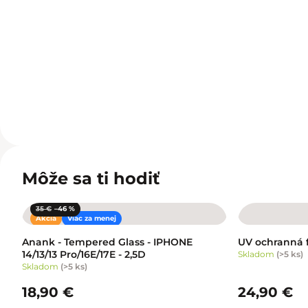
Môže sa ti hodiť
35 €
–46 %
Akcia
Viac za menej
Anank - Tempered Glass - IPHONE
UV ochranná f
14/13/13 Pro/16E/17E - 2,5D
Skladom
(
>5 ks
)
Skladom
(
>5 ks
)
18,90 €
24,90 €