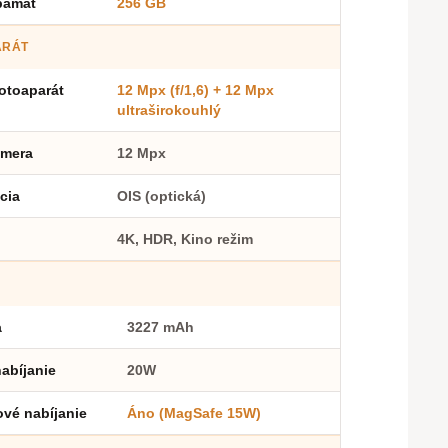
 pamäť
256 GB
ARÁT
otoaparát
12 Mpx (f/1,6) + 12 Mpx
ultraširokouhlý
amera
12 Mpx
ácia
OIS (optická)
4K, HDR, Kino režim
a
3227 mAh
abíjanie
20W
vé nabíjanie
Áno (MagSafe 15W)