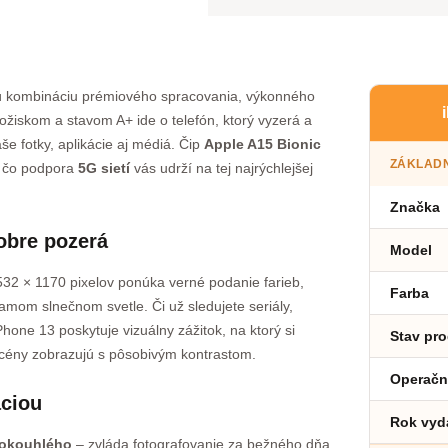
 kombináciu prémiového spracovania, výkonného
žiskom a stavom A+ ide o telefón, ktorý vyzerá a
e fotky, aplikácie aj médiá. Čip
Apple A15 Bionic
ZÁKLADN
aľ čo podpora
5G sietí
vás udrží na tej najrýchlejšej
Značka
dobre pozerá
Model
532 × 1170 pixelov ponúka verné podanie farieb,
Farba
iamom slnečnom svetle. Či už sledujete seriály,
Phone 13 poskytuje vizuálny zážitok, na ktorý si
Stav pr
scény zobrazujú s pôsobivým kontrastom.
Operačn
áciou
Rok vyd
irokouhlého
– zvláda fotografovanie za bežného dňa