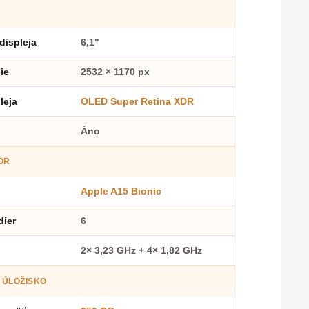
displeja
6,1"
ie
2532 × 1170 px
leja
OLED Super Retina XDR
Áno
OR
Apple A15 Bionic
dier
6
2× 3,23 GHz + 4× 1,82 GHz
 ÚLOŽISKO