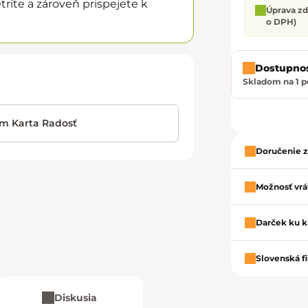
ríte a zároveň prispejete k
Úprava zda
o DPH)
Dostupno
Skladom na 1 
im Karta Radosť
Doručenie 
Možnosť vrát
Darček ku k
Slovenská f
Diskusia