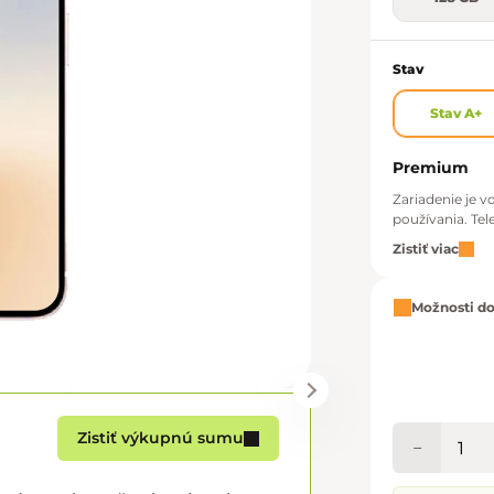
Stav
Stav A+
Premium
Zariadenie je 
používania. Tel
Zistiť viac
Možnosti d
Zistiť výkupnú sumu
−