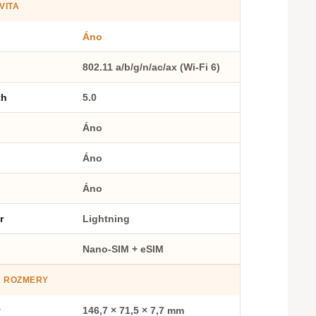
VITA
Áno
802.11 a/b/g/n/ac/ax (Wi-Fi 6)
th
5.0
Áno
Áno
Áno
r
Lightning
Nano-SIM + eSIM
A ROZMERY
y
146,7 × 71,5 × 7,7 mm