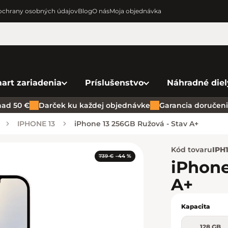
chrany osobných údajov
Blog
O nás
Moja objednávka
art zariadenia
Príslušenstvo
Náhradné diel
ad 50 €
Darček ku každej objednávke
Garancia doručenia
IPHONE 13
iPhone 13 256GB Ružová - Stav A+
Kód tovaru
IPH
739 €
–44 %
iPhone
A+
Kapacita
128 GB