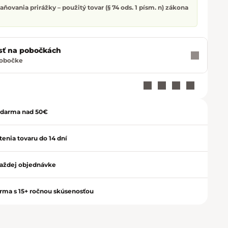
ňovania prirážky – použitý tovar (§ 74 ods. 1 písm. n) zákona
sť na pobočkách
pobočke
zdarma nad 50€
Zavrieť
enia tovaru do 14 dní
aždej objednávke
irma s 15+ ročnou skúsenosťou