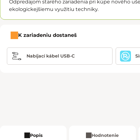
Odpredajom starého zariadenia pri kúpe nového ušet
ekologickejšiemu využitiu techniky.
K zariadeniu dostaneš
Nabíjací kábel USB-C
S
Popis
Hodnotenie