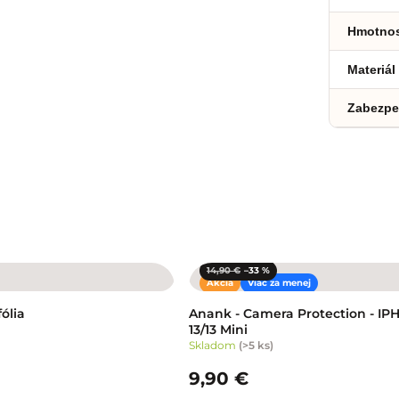
Hmotno
Materiál
Zabezpe
14,90 €
–33 %
Akcia
Viac za menej
ólia
Anank - Camera Protection - I
13/13 Mini
Skladom
(
>5 ks
)
9,90 €