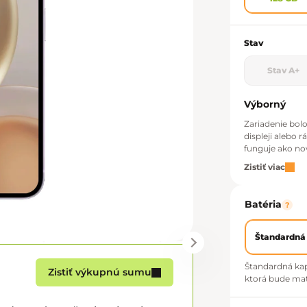
Stav
Stav A+
Výborný
Zariadenie bol
displeji alebo 
funguje ako no
Zistiť viac
Batéria
?
Štandardná
Štandardná kap
Zistiť výkupnú sumu
ktorá bude mať