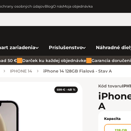
chrany osobných údajov
Blog
O nás
Moja objednávka
art zariadenia
Príslušenstvo
Náhradné diel
ad 50 €
Darček ku každej objednávke
Garancia doručenia
IPHONE 14
iPhone 14 128GB Fialová - Stav A
Kód tovaru
IPH
699 €
–48 %
iPhone
A
Kapacita
128 GB