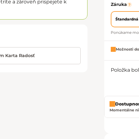
ríte a zároveň prispejete k
Záruka
?
Štandardná
Ponúkame možno
Možnosti d
im Karta Radosť
Položka bo
Dostupno
Momentálne ni