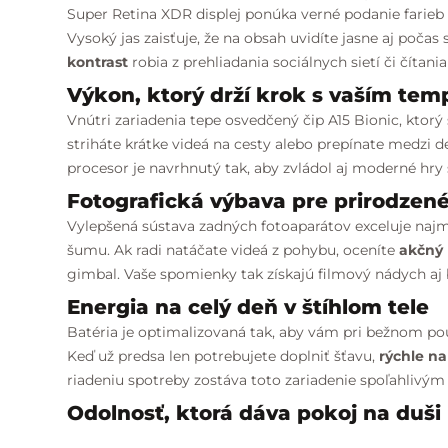
Super Retina XDR displej ponúka verné podanie farieb a
Vysoký jas zaisťuje, že na obsah uvidíte jasne aj poča
kontrast
robia z prehliadania sociálnych sietí či čítani
Výkon, ktorý drží krok s vaším te
Vnútri zariadenia tepe osvedčený čip A15 Bionic, ktorý 
striháte krátke videá na cesty alebo prepínate medzi 
procesor je navrhnutý tak, aby zvládol aj moderné hry 
Fotografická výbava pre prirodzen
Vylepšená sústava zadných fotoaparátov exceluje najmä
šumu. Ak radi natáčate videá z pohybu, oceníte
akčný
gimbal. Vaše spomienky tak získajú filmový nádych aj 
Energia na celý deň v štíhlom tele
Batéria je optimalizovaná tak, aby vám pri bežnom pou
Keď už predsa len potrebujete doplniť šťavu,
rýchle na
riadeniu spotreby zostáva toto zariadenie spoľahlivý
Odolnosť, ktorá dáva pokoj na duši