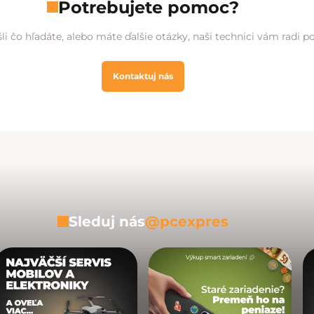
Potrebujete pomoc?
li čo hľadáte, alebo máte ďalšie otázky, naši technici vám radi 
Kontaktuj nás
Sleduj nás
@pcexpres