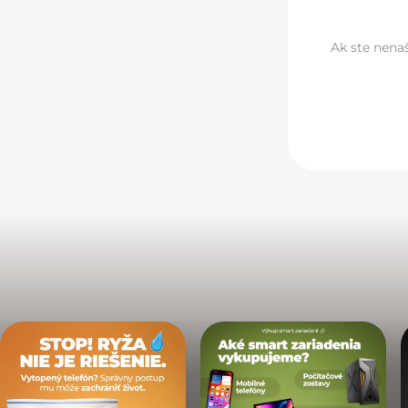
Ak ste nenaš