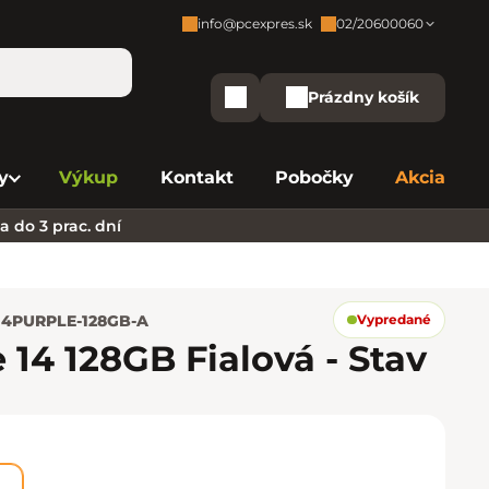
info@pcexpres.sk
02/20600060
Zákaznícka podpora:
Prázdny košík
Nákupný košík
Bratislava - Centrála
02/20 60 00 60
y
Výkup
Kontakt
Pobočky
Akcia
Bratislava - Avion
02/20 60 00 61
 do 3 prac. dní
Bratislava - Aupark
02/20 60 00 63
Bratislava - Central
02/20 60 00 84
14PURPLE-128GB-A
Vypredané
Bratislava - Eurovea
02/20 60 00 75
 14 128GB Fialová - Stav
B. Bystrica - Europa
02/20 60 00 81
Košice - Aupark
02/20 60 00 66