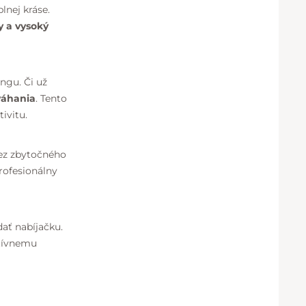
lnej kráse.
y a vysoký
ingu. Či už
váhania
. Tento
ivitu.
bez zbytočného
profesionálny
ať nabíjačku.
ktívnemu