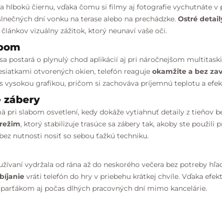
 hlbokú čiernu, vďaka čomu si filmy aj fotografie vychutnáte v p
s slnečných dní vonku na terase alebo na prechádzke.
Ostré detail
a článkov vizuálny zážitok, ktorý neunaví vaše oči.
mpom
sa postará o plynulý chod aplikácií aj pri náročnejšom multitask
desiatkami otvorených okien, telefón reaguje
okamžite a bez za
s vysokou grafikou, pričom si zachováva príjemnú teplotu a efekt
é zábery
 pri slabom osvetlení, kedy dokáže vytiahnuť detaily z tieňov 
 režim
, ktorý stabilizuje trasúce sa zábery tak, akoby ste použili 
bez nutnosti nosiť so sebou ťažkú techniku.
žívaní vydržala od rána až do neskorého večera bez potreby hľad
bíjanie
vráti telefón do hry v priebehu krátkej chvíle. Vďaka efe
m parťákom aj počas dlhých pracovných dní mimo kancelárie.