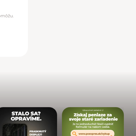
pomôžu.