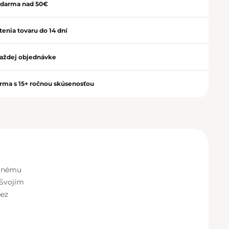
zdarma nad 50€
Zavrieť
enia tovaru do 14 dní
aždej objednávke
irma s 15+ ročnou skúsenosťou
vanému
 Svojím
bez