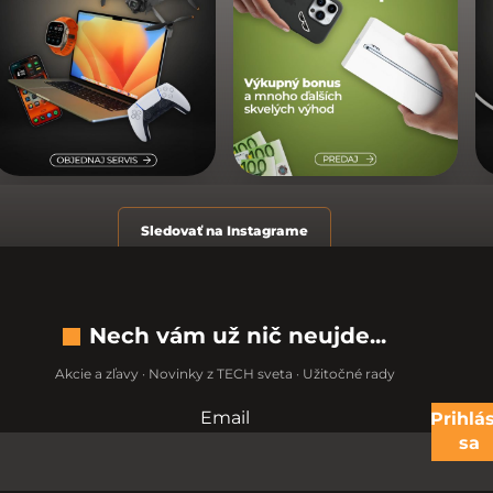
Sledovať na Instagrame
Nech vám už nič neujde...
Akcie a zľavy · Novinky z TECH sveta · Užitočné rady
Email
Nevypĺňajte toto pole:
Prihlás
sa