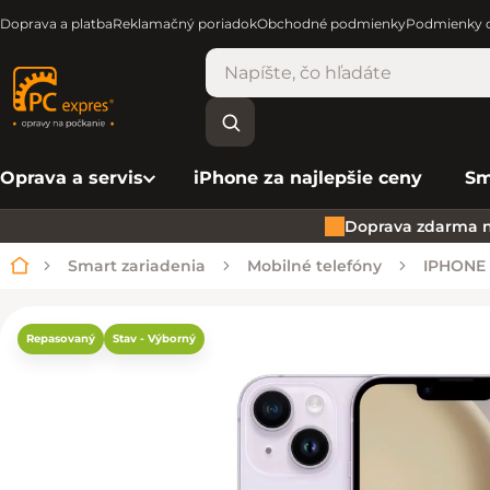
Doprava a platba
Reklamačný poriadok
Obchodné podmienky
Podmienky o
Oprava a servis
iPhone za najlepšie ceny
Sm
Doprava zdarma n
Smart zariadenia
Mobilné telefóny
IPHONE
Domov
Repasovaný
Stav - Výborný