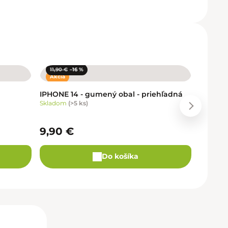
11,90 €
–16 %
Akcia
IPHONE 14 - gumený obal - priehľadná
Skladom
(
>5 ks
)
Ďalší pr
9,90 €
Do košíka