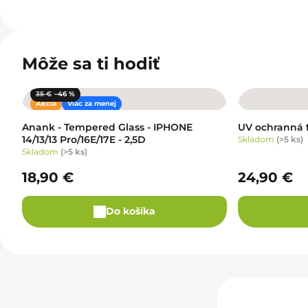
Môže sa ti hodiť
35 €
–46 %
Akcia
Viac za menej
Anank - Tempered Glass - IPHONE
UV ochranná f
14/13/13 Pro/16E/17E - 2,5D
Skladom
(
>5 ks
)
Skladom
(
>5 ks
)
18,90 €
24,90 €
Do košíka