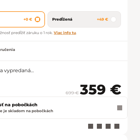
+0 €
Predĺžená
+49 €
sť predĺžiť záruku o 1 rok.
Viac info tu
.
oručenia
la vypredaná…
359 €
699 €
Jednot
sť na pobočkách
e je skladom na pobočkách