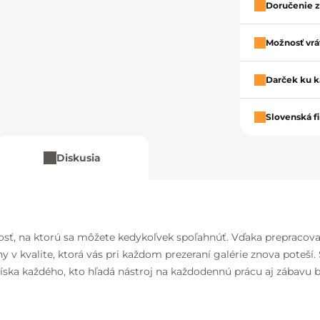
Doručenie 
Možnosť vrát
Darček ku k
Slovenská f
Diskusia
livosť, na ktorú sa môžete kedykoľvek spoľahnúť. Vďaka prepraco
 v kvalite, ktorá vás pri každom prezeraní galérie znova poteší.
ska každého, kto hľadá nástroj na každodennú prácu aj zábavu 