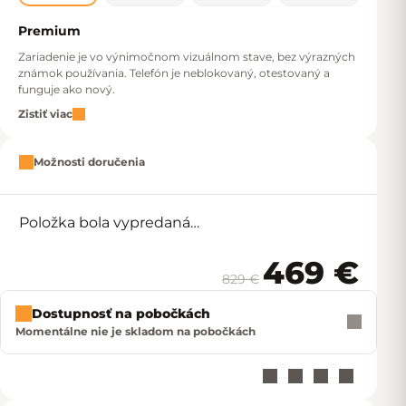
Premium
Zariadenie je vo výnimočnom vizuálnom stave, bez výrazných
známok používania. Telefón je neblokovaný, otestovaný a
funguje ako nový.
Zistiť viac
Možnosti doručenia
Položka bola vypredaná…
469 €
829 €
Jedno
Dostupnosť na pobočkách
Momentálne nie je skladom na pobočkách