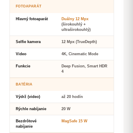
FOTOAPARÁT
Hlavný fotoaparát
Duálny 12 Mpx
(širokouhlý +
ultraširokouhlý)
Selfie kamera
12 Mpx (TrueDepth)
Video
4K, Cinematic Mode
Funkcie
Deep Fusion, Smart HDR
4
BATÉRIA
Výdrž (video)
až 20 hodín
Rýchle nabíjanie
20 W
Bezdrôtové
MagSafe 15 W
nabíjanie