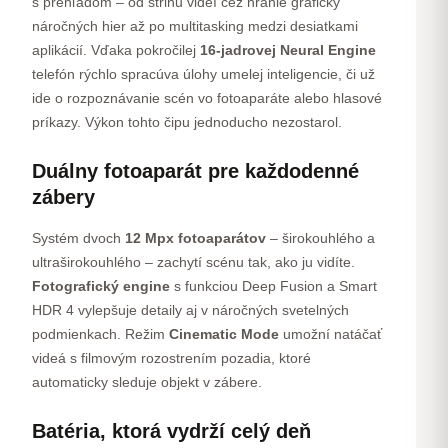
s prehľadom – od strihu videí cez hranie graficky
náročných hier až po multitasking medzi desiatkami
aplikácií. Vďaka pokročilej
16-jadrovej Neural Engine
telefón rýchlo spracúva úlohy umelej inteligencie, či už
ide o rozpoznávanie scén vo fotoaparáte alebo hlasové
príkazy. Výkon tohto čipu jednoducho nezostarol.
Duálny fotoaparát pre každodenné
zábery
Systém dvoch
12 Mpx fotoaparátov
– širokouhlého a
ultraširokouhlého – zachytí scénu tak, ako ju vidíte.
Fotografický engine
s funkciou Deep Fusion a Smart
HDR 4 vylepšuje detaily aj v náročných svetelných
podmienkach. Režim
Cinematic Mode
umožní natáčať
videá s filmovým rozostrením pozadia, ktoré
automaticky sleduje objekt v zábere.
Batéria, ktorá vydrží celý deň