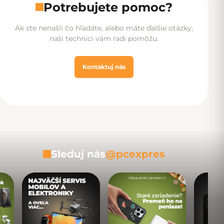
Potrebujete pomoc?
Ak ste nenašli čo hľadáte, alebo máte ďalšie otázky,
naši technici vám radi pomôžu.
Kontaktuj nás
Sleduj nás
@pcexpres