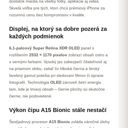
dostatok miesta na všetky fotky, aplikácie aj videá.
Skvelá voľba pre tých, ktorí chcú prémiový iPhone za
rozumnú cenu bez kompromisov v kvalite.
Displej, na ktorý sa dobre pozerá za
každých podmienok
6,1-palcový Super Retina XDR OLED
panel s
rozlíšením
2532 × 1170 pixelov
zobrazí obsah ostro a
s vernými farbami. Vysoký jas zabezpečí čitateľnosť aj
na priamom slnku, zatiaľ čo hlboká čierna a široký
farebný gamut potešia pri sledovaní filmov či úprave
fotografií. Technológia
OLED
zároveň šetrí energiu
tam, kde je tmavý obsah – čierne plochy sú skutočne
čierne, nie podsvietené.
Výkon čipu A15 Bionic stále nestačí
Šesťjadrový procesor
A15 Bionic
zvláda náročné úlohy