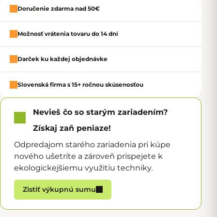
Doručenie zdarma nad 50€
Zavrie
Možnosť vrátenia tovaru do 14 dní
Darček ku každej objednávke
Slovenská firma s 15+ ročnou skúsenosťou
Nevieš čo so starým zariadením?
Získaj zaň peniaze!
Odpredajom starého zariadenia pri kúpe
nového ušetríte a zároveň prispejete k
ekologickejšiemu využitiu techniky.
Zistiť výkupnú sumu