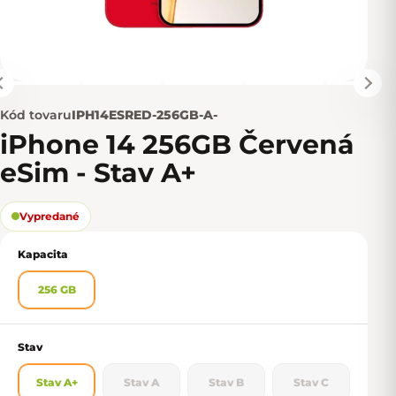
Kód tovaru
IPH14ESRED-256GB-A-
iPhone 14 256GB Červená
eSim - Stav A+
Vypredané
Kapacita
256 GB
Stav
Stav A+
Stav A
Stav B
Stav C