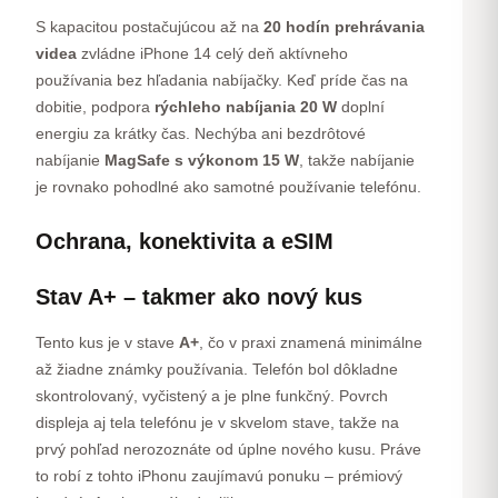
S kapacitou postačujúcou až na
20 hodín prehrávania
videa
zvládne iPhone 14 celý deň aktívneho
používania bez hľadania nabíjačky. Keď príde čas na
dobitie, podpora
rýchleho nabíjania 20 W
doplní
energiu za krátky čas. Nechýba ani bezdrôtové
nabíjanie
MagSafe s výkonom 15 W
, takže nabíjanie
je rovnako pohodlné ako samotné používanie telefónu.
Ochrana, konektivita a eSIM
Stav A+ – takmer ako nový kus
Tento kus je v stave
A+
, čo v praxi znamená minimálne
až žiadne známky používania. Telefón bol dôkladne
skontrolovaný, vyčistený a je plne funkčný. Povrch
displeja aj tela telefónu je v skvelom stave, takže na
prvý pohľad nerozoznáte od úplne nového kusu. Práve
to robí z tohto iPhonu zaujímavú ponuku – prémiový