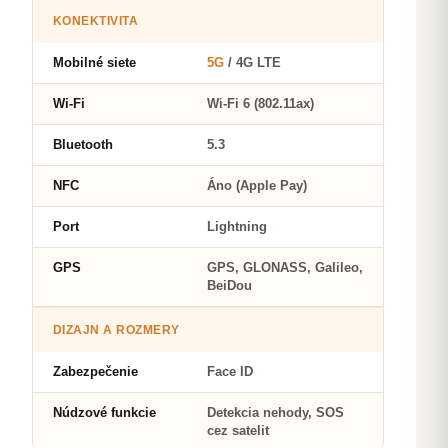
KONEKTIVITA
Mobilné siete
5G
/ 4G LTE
Wi-Fi
Wi-Fi 6 (802.11ax)
Bluetooth
5.3
NFC
Áno (Apple Pay)
Port
Lightning
GPS
GPS, GLONASS, Galileo,
BeiDou
DIZAJN A ROZMERY
Zabezpečenie
Face ID
Núdzové funkcie
Detekcia nehody, SOS
cez satelit