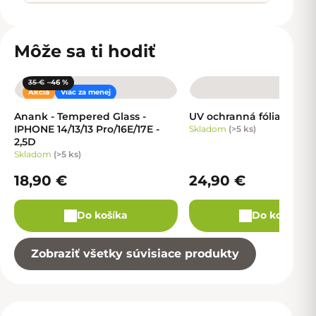
Môže sa ti hodiť
35 €
–46 %
Akcia
Viac za menej
Anank - Tempered Glass -
UV ochranná fólia
IPHONE 14/13/13 Pro/16E/17E -
Skladom
(
>5 ks
)
2,5D
Skladom
(
>5 ks
)
18,90 €
24,90 €
Do košíka
Do košíka
Zobraziť všetky súvisiace produkty