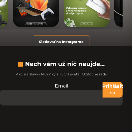
Sledovať na Instagrame
Nech vám už nič neujde...
Akcie a zľavy · Novinky z TECH sveta · Užitočné rady
Email
Nevypĺňajte toto pole:
Prihlásiť
sa