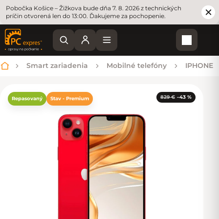
Pobočka Košice – Žižkova bude dňa 7. 8. 2026 z technických
príčin otvorená len do 13:00. Ďakujeme za pochopenie.
Nákupn
Smart zariadenia
Mobilné telefóny
IPHONE
Domov
829 €
–43 %
Repasovaný
Stav - Premium