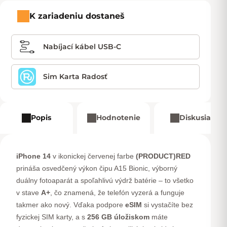
K zariadeniu dostaneš
Nabíjací kábel USB-C
Sim Karta Radosť
Popis
Hodnotenie
Diskusia
iPhone 14
v ikonickej červenej farbe
(PRODUCT)RED
prináša osvedčený výkon čipu A15 Bionic, výborný
duálny fotoaparát a spoľahlivú výdrž batérie – to všetko
v stave
A+
, čo znamená, že telefón vyzerá a funguje
takmer ako nový. Vďaka podpore
eSIM
si vystačíte bez
fyzickej SIM karty, a s
256 GB úložiskom
máte