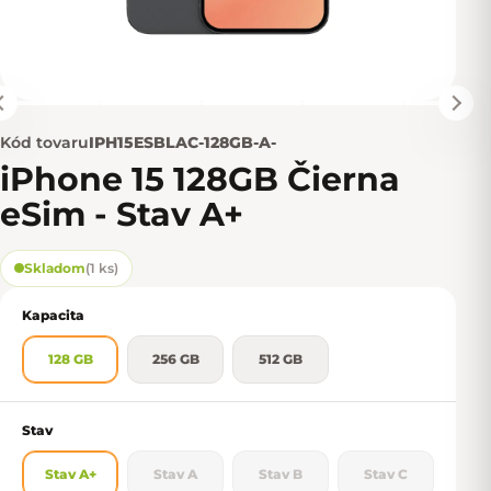
Kód tovaru
IPH15ESBLAC-128GB-A-
iPhone 15 128GB Čierna
eSim - Stav A+
Skladom
(
1 ks
)
Kapacita
128 GB
256 GB
512 GB
Stav
Stav A+
Stav A
Stav B
Stav C