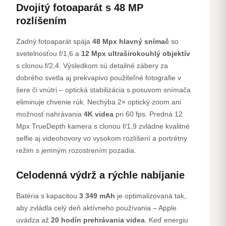
Dvojitý fotoaparát s 48 MP
rozlíšením
Zadný fotoaparát spája
48 Mpx hlavný snímač
so
svetelnosťou f/1,6 a
12 Mpx ultraširokouhlý objektív
s clonou f/2,4. Výsledkom sú detailné zábery za
dobrého svetla aj prekvapivo použiteľné fotografie v
šere či vnútri – optická stabilizácia s posuvom snímača
eliminuje chvenie rúk. Nechýba 2× optický zoom ani
možnosť nahrávania
4K videa
pri 60 fps. Predná 12
Mpx TrueDepth kamera s clonou f/1,9 zvládne kvalitné
selfie aj videohovory vo vysokom rozlíšení a portrétny
režim s jemným rozostrením pozadia.
Celodenná výdrž a rýchle nabíjanie
Batéria s kapacitou
3 349 mAh
je optimalizovaná tak,
aby zvládla celý deň aktívneho používania – Apple
uvádza až
20 hodín prehrávania videa
. Keď energiu