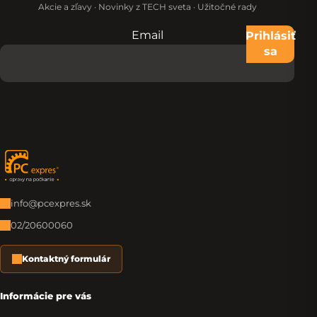
Akcie a zľavy · Novinky z TECH sveta · Užitočné rady
Email
Nevypĺňajte toto pole:
Prihlásiť
sa
Zápätie
info@pcexpres.sk
02/20600060
Kontaktný formulár
Informácie pre vás