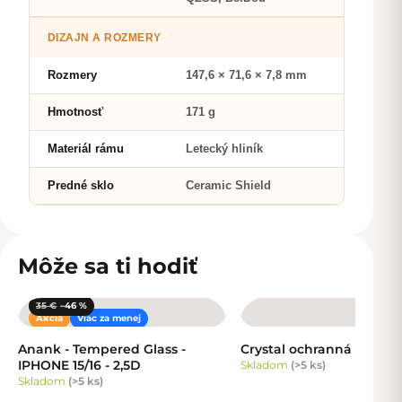
DIZAJN A ROZMERY
Rozmery
147,6 × 71,6 × 7,8 mm
Hmotnosť
171 g
Materiál rámu
Letecký hliník
Predné sklo
Ceramic Shield
Môže sa ti hodiť
35 €
–46 %
Akcia
Viac za menej
Anank - Tempered Glass -
Crystal ochranná fólia
IPHONE 15/16 - 2,5D
Skladom
(
>5 ks
)
Skladom
(
>5 ks
)