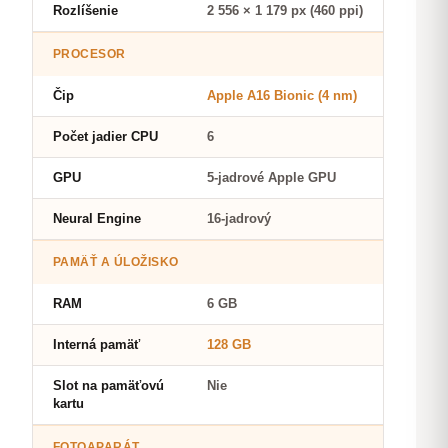
Rozlíšenie
2 556 × 1 179 px (460 ppi)
PROCESOR
Čip
Apple A16 Bionic (4 nm)
Počet jadier CPU
6
GPU
5-jadrové Apple GPU
Neural Engine
16-jadrový
PAMÄŤ A ÚLOŽISKO
RAM
6 GB
Interná pamäť
128 GB
Slot na pamäťovú
Nie
kartu
FOTOAPARÁT