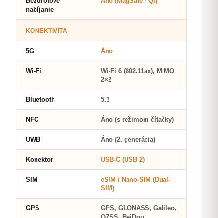
Bezdrôtové
Áno (MagSafe / Qi)
nabíjanie
KONEKTIVITA
5G
Áno
Wi-Fi
Wi-Fi 6 (802.11ax), MIMO
2×2
Bluetooth
5.3
NFC
Áno (s režimom čítačky)
UWB
Áno (2. generácia)
Konektor
USB-C (USB 2)
SIM
eSIM / Nano-SIM (Dual-
SIM)
GPS
GPS, GLONASS, Galileo,
QZSS, BeiDou