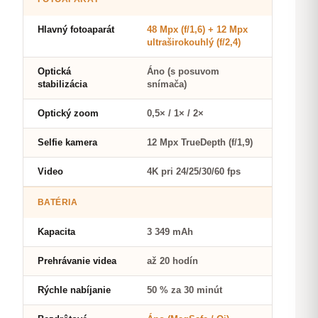
Hlavný fotoaparát
48 Mpx (f/1,6) + 12 Mpx
ultraširokouhlý (f/2,4)
Optická
Áno (s posuvom
stabilizácia
snímača)
Optický zoom
0,5× / 1× / 2×
Selfie kamera
12 Mpx TrueDepth (f/1,9)
Video
4K pri 24/25/30/60 fps
BATÉRIA
Kapacita
3 349 mAh
Prehrávanie videa
až 20 hodín
Rýchle nabíjanie
50 % za 30 minút