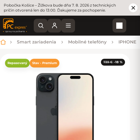
Pobočka Košice – Žižkova bude dňa 7. 8. 2026 z technických
príčin otvorená len do 13:00. Ďakujeme za pochopenie.
Nákupn
Smart zariadenia
Mobilné telefóny
IPHONE
Domov
739 €
–18 %
Repasovaný
Stav - Premium