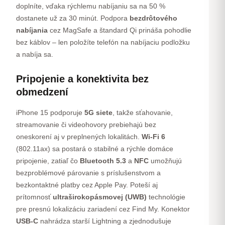
doplníte, vďaka rýchlemu nabíjaniu sa na 50 %
dostanete už za 30 minút. Podpora
bezdrôtového
nabíjania
cez MagSafe a štandard Qi prináša pohodlie
bez káblov – len položíte telefón na nabíjaciu podložku
a nabíja sa.
Pripojenie a konektivita bez
obmedzení
iPhone 15 podporuje
5G siete
, takže sťahovanie,
streamovanie či videohovory prebiehajú bez
oneskorení aj v preplnených lokalitách.
Wi-Fi 6
(802.11ax) sa postará o stabilné a rýchle domáce
pripojenie, zatiaľ čo
Bluetooth 5.3
a
NFC
umožňujú
bezproblémové párovanie s príslušenstvom a
bezkontaktné platby cez Apple Pay. Poteší aj
prítomnosť
ultraširokopásmovej (UWB)
technológie
pre presnú lokalizáciu zariadení cez Find My. Konektor
USB-C
nahrádza starší Lightning a zjednodušuje