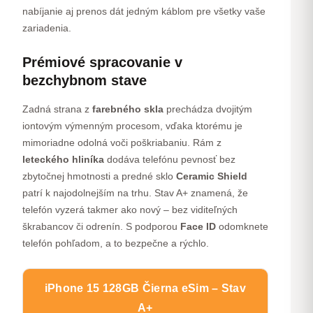
nabíjanie aj prenos dát jedným káblom pre všetky vaše
zariadenia.
Prémiové spracovanie v
bezchybnom stave
Zadná strana z
farebného skla
prechádza dvojitým
iontovým výmenným procesom, vďaka ktorému je
mimoriadne odolná voči poškriabaniu. Rám z
leteckého hliníka
dodáva telefónu pevnosť bez
zbytočnej hmotnosti a predné sklo
Ceramic Shield
patrí k najodolnejším na trhu. Stav A+ znamená, že
telefón vyzerá takmer ako nový – bez viditeľných
škrabancov či odrenín. S podporou
Face ID
odomknete
telefón pohľadom, a to bezpečne a rýchlo.
iPhone 15 128GB Čierna eSim – Stav
A+