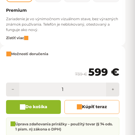
Premium
Zariadenie je vo výnimočnom vizuálnom stave, bez výrazných
známok používania. Telefón je neblokovaný, otestovaný a
funguje ako nový.
Zistiť viac
Možnosti doručenia
599 €
739 €
Jedno
−
+
Do košíka
Kúpiť teraz
Úprava zdaňovania prirážky – použitý tovar (§ 74 ods.
1 písm. n) zákona o DPH)