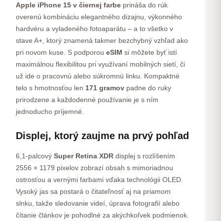
Apple iPhone 15 v čiernej farbe
prináša do rúk
overenú kombináciu elegantného dizajnu, výkonného
hardvéru a vyladeného fotoaparátu – a to všetko v
stave A+, ktorý znamená takmer bezchybný vzhľad ako
pri novom kuse. S podporou
eSIM
si môžete byť istí
maximálnou flexibilitou pri využívaní mobilných sietí, či
už ide o pracovnú alebo súkromnú linku. Kompaktné
telo s hmotnosťou len
171 gramov
padne do ruky
prirodzene a každodenné používanie je s ním
jednoducho príjemné.
Displej, ktorý zaujme na prvý pohľad
6,1-palcový
Super Retina XDR
displej s rozlíšením
2556 × 1179 pixelov zobrazí obsah s mimoriadnou
ostrosťou a vernými farbami vďaka technológii OLED.
Vysoký jas sa postará o čitateľnosť aj na priamom
slnku, takže sledovanie videí, úprava fotografií alebo
čítanie článkov je pohodlné za akýchkoľvek podmienok.