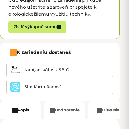
Odpredajom starého zariadenia pri kúpe
nového ušetríte a zároveň prispejete k
ekologickejšiemu využitiu techniky.
Zistiť výkupnú sumu
K zariadeniu dostaneš
Nabíjací kábel USB-C
Sim Karta Radosť
Popis
Hodnotenie
Diskusia