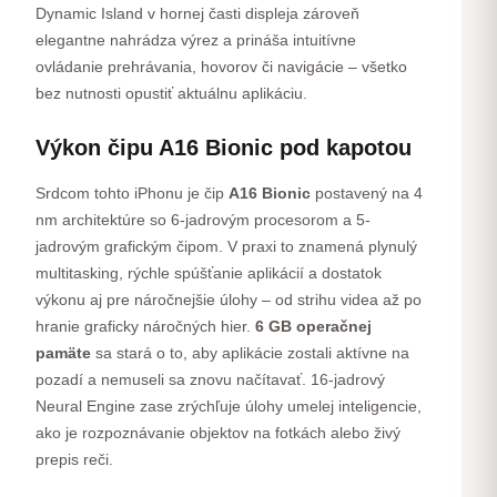
Dynamic Island v hornej časti displeja zároveň
elegantne nahrádza výrez a prináša intuitívne
ovládanie prehrávania, hovorov či navigácie – všetko
bez nutnosti opustiť aktuálnu aplikáciu.
Výkon čipu A16 Bionic pod kapotou
Srdcom tohto iPhonu je čip
A16 Bionic
postavený na 4
nm architektúre so 6-jadrovým procesorom a 5-
jadrovým grafickým čipom. V praxi to znamená plynulý
multitasking, rýchle spúšťanie aplikácií a dostatok
výkonu aj pre náročnejšie úlohy – od strihu videa až po
hranie graficky náročných hier.
6 GB operačnej
pamäte
sa stará o to, aby aplikácie zostali aktívne na
pozadí a nemuseli sa znovu načítavať. 16-jadrový
Neural Engine zase zrýchľuje úlohy umelej inteligencie,
ako je rozpoznávanie objektov na fotkách alebo živý
prepis reči.