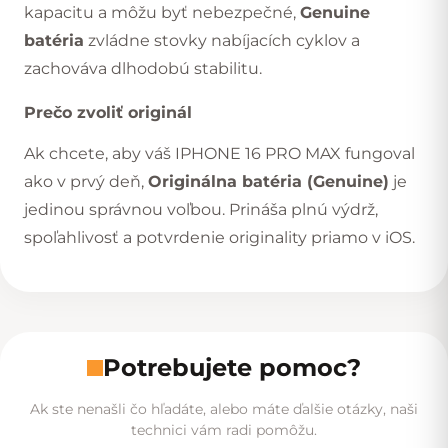
kapacitu a môžu byť nebezpečné,
Genuine
batéria
zvládne stovky nabíjacích cyklov a
zachováva dlhodobú stabilitu.
Prečo zvoliť originál
Ak chcete, aby váš IPHONE 16 PRO MAX fungoval
ako v prvý deň,
Originálna batéria (Genuine)
je
jedinou správnou voľbou. Prináša plnú výdrž,
spoľahlivosť a potvrdenie originality priamo v iOS.
Potrebujete pomoc?
Ak ste nenašli čo hľadáte, alebo máte ďalšie otázky, naši
technici vám radi pomôžu.