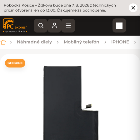
Pobočka Košice – Žižkova bude dňa 7. 8. 2026 z technických
príčin otvorená len do 13:00. Ďakujeme za pochopenie.
Nákupn
Náhradné diely
Mobilný telefón
IPHONE
Domov
GENUINE