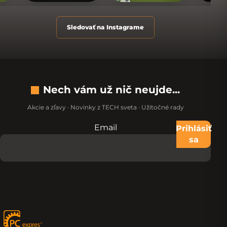
Sledovať na Instagrame
Nech vám už nič neujde...
Akcie a zľavy · Novinky z TECH sveta · Užitočné rady
Email
Nevypĺňajte toto pole:
Prihlásiť
sa