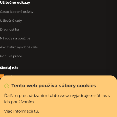
Užitočné odkazy
Často kladené otázky
Užitočné rady
Diagnostika
Návody na použitie
Ako zistím výrobné číslo
Ponuka práce
Sleduj nás
Facebook
Tento web používa súbory cookies
Instagram
Tiktok
Ďalším prechádzaním tohto webu vyjadrujete súhlas s
ich používaním.
WhatsApp
Viac informácií tu.