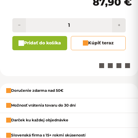
87,90 €
−
+
Pridať do košíka
Kúpiť teraz
Zavrieť
Doručenie zdarma nad 50€
Možnosť vrátenia tovaru do 30 dní
Darček ku každej objednávke
Slovenská firma s 15+ rokmi skúseností