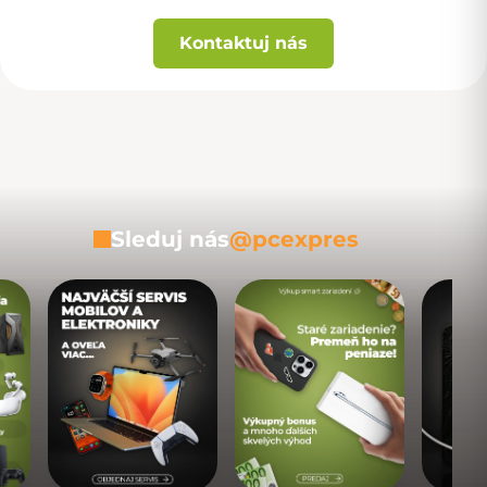
Kontaktuj nás
Sleduj nás
@pcexpres