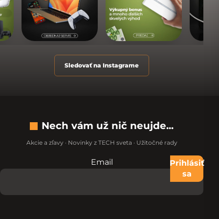
Sledovať na Instagrame
Nech vám už nič neujde...
Akcie a zľavy · Novinky z TECH sveta · Užitočné rady
Email
Nevypĺňajte toto pole:
Prihlásiť
sa