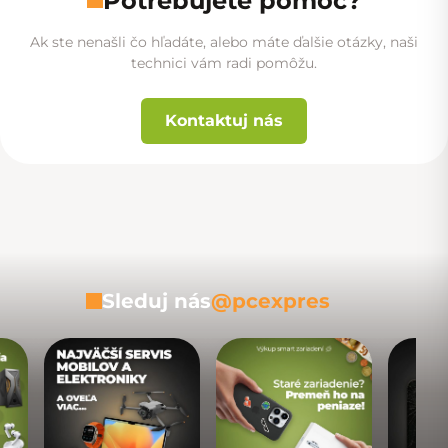
Potrebujete pomoc?
Ak ste nenašli čo hľadáte, alebo máte ďalšie otázky, naši
technici vám radi pomôžu.
Kontaktuj nás
Sleduj nás
@pcexpres