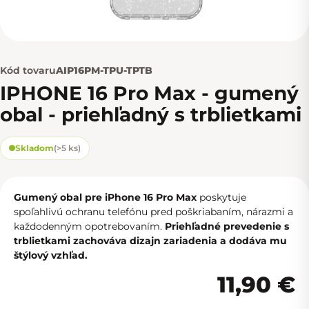
Kód tovaru
AIP16PM-TPU-TPTB
IPHONE 16 Pro Max - gumený
obal - priehľadný s trblietkami
Skladom
(
>5 ks
)
Gumený obal pre iPhone 16 Pro Max
poskytuje
spoľahlivú ochranu telefónu pred poškriabaním, nárazmi a
každodenným opotrebovaním.
Priehľadné prevedenie s
trblietkami zachováva dizajn zariadenia a dodáva mu
štýlový vzhľad.
11,90 €